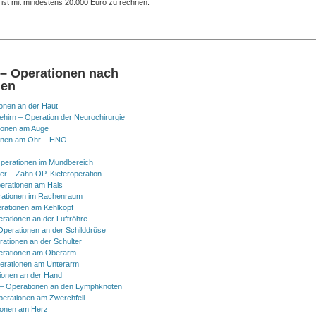
st mit mindestens 20.000 Euro zu rechnen.
 – Operationen nach
nen
onen an der Haut
hirn – Operation der Neurochirurgie
ionen am Auge
onen am Ohr – HNO
perationen im Mundbereich
er – Zahn OP, Kieferoperation
erationen am Hals
ationen im Rachenraum
rationen am Kehlkopf
erationen an der Luftröhre
Operationen an der Schilddrüse
rationen an der Schulter
erationen am Oberarm
erationen am Unterarm
ionen an der Hand
 Operationen an den Lymphknoten
perationen am Zwerchfell
ionen am Herz