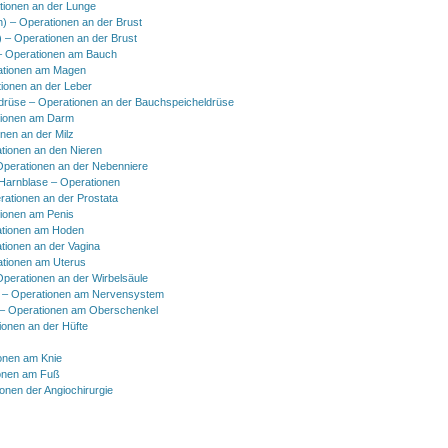
tionen an der Lunge
h) – Operationen an der Brust
) – Operationen an der Brust
 Operationen am Bauch
ationen am Magen
ionen an der Leber
drüse – Operationen an der Bauchspeicheldrüse
tionen am Darm
onen an der Milz
tionen an den Nieren
Operationen an der Nebenniere
 Harnblase – Operationen
rationen an der Prostata
tionen am Penis
tionen am Hoden
tionen an der Vagina
ationen am Uterus
Operationen an der Wirbelsäule
 – Operationen am Nervensystem
– Operationen am Oberschenkel
ionen an der Hüfte
onen am Knie
onen am Fuß
onen der Angiochirurgie