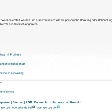
t
nszwecken erstellt worden und ersetzen keinesfalls die persönliche Beratung oder Behandlu
hiermit ausdrücklich abgeraten.
ltag mit Prothese
und Infektionsschutz
tion im Klinikalltag
le
arentfernung
partner |
Sitemap |
AGB |
Datenschutz |
Impressum |
Kontakt |
tion.de | operation.de bei
| operation.de bei