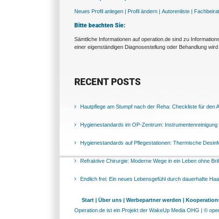
Neues Profil anlegen |
Profil ändern |
Autorenliste |
Fachbeira
Bitte beachten Sie:
Sämtliche Informationen auf operation.de sind zu Informatio
einer eigenständigen Diagnosestellung oder Behandlung wird 
RECENT POSTS
Hautpflege am Stumpf nach der Reha: Checkliste für den Al
Hygienestandards im OP-Zentrum: Instrumentenreinigung 
Hygienestandards auf Pflegestationen: Thermische Desinfek
Refraktive Chirurgie: Moderne Wege in ein Leben ohne Bril
Endlich frei: Ein neues Lebensgefühl durch dauerhafte Ha
Start |
Über uns |
Werbepartner werden |
Kooperations
Operation.de ist ein Projekt der WakeUp Media OHG | © opera