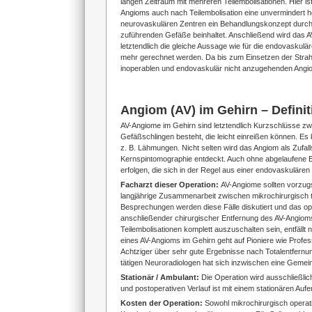
langen Zeitraum mit mehreren Teilembolisationen. Hier i
Angioms auch nach Teilembolisation eine unvermindert 
neurovaskulären Zentren ein Behandlungskonzept durchge
zuführenden Gefäße beinhaltet. Anschließend wird das AV-
letztendlich die gleiche Aussage wie für die endovaskul
mehr gerechnet werden. Da bis zum Einsetzen der Strahl
inoperablen und endovaskulär nicht anzugehenden Angi
Angiom (AV) im Gehirn – Defini
AV-Angiome im Gehirn sind letztendlich Kurzschlüsse z
Gefäßschlingen besteht, die leicht einreißen können. Es
z. B. Lähmungen. Nicht selten wird das Angiom als Zufal
Kernspintomographie entdeckt. Auch ohne abgelaufene Blu
erfolgen, die sich in der Regel aus einer endovaskuläre
Facharzt dieser Operation:
AV-Angiome sollten vorzug
langjährige Zusammenarbeit zwischen mikrochirurgisch 
Besprechungen werden diese Fälle diskutiert und das opti
anschließender chirurgischer Entfernung des AV-Angiom
Teilembolisationen komplett auszuschalten sein, entfällt
eines AV-Angioms im Gehirn geht auf Pioniere wie Profes
Achtziger über sehr gute Ergebnisse nach Totalentfern
tätigen Neuroradiologen hat sich inzwischen eine Gemei
Stationär / Ambulant:
Die Operation wird ausschließli
und postoperativen Verlauf ist mit einem stationären Auf
Kosten der Operation:
Sowohl mikrochirurgisch operat