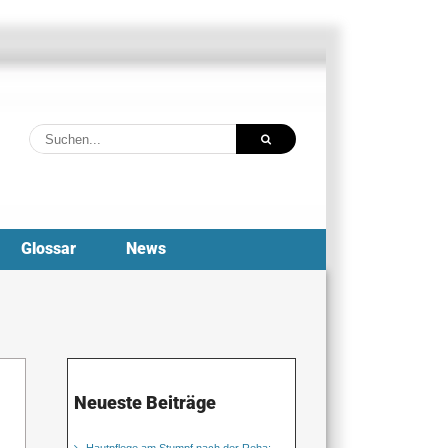
Suche
nach:
Glossar
News
Neueste Beiträge
Hautpflege am Stumpf nach der Reha: