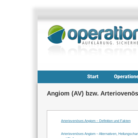
Zum
Inhalt
springen
Start
Operation
Angiom (AV) bzw. Arteriovenös
Arteriovenöses Angiom – Definition und Fakten
Arteriovenöses Angiom – Alternativen, Heilungscha