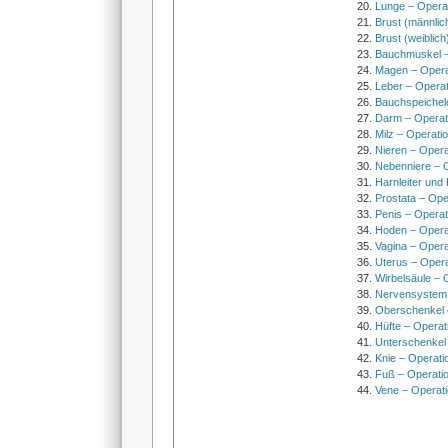
Lunge – Opera
Brust (männlic
Brust (weiblich
Bauchmuskel –
Magen – Oper
Leber – Operat
Bauchspeichel
Darm – Opera
Milz – Operati
Nieren – Opera
Nebenniere – 
Harnleiter und
Prostata – Ope
Penis – Opera
Hoden – Opera
Vagina – Opera
Uterus – Oper
Wirbelsäule – 
Nervensystem
Oberschenkel 
Hüfte – Operat
Unterschenkel
Knie – Operati
Fuß – Operati
Vene – Operati