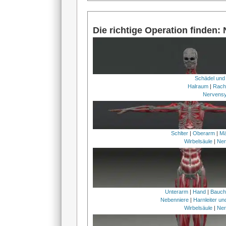
Die richtige Operation finden:
Schädel und
Halraum
|
Rach
Nervens
Schlter
|
Oberarm
|
Mä
Wirbelsäule
|
Ner
Unterarm
|
Hand
|
Bauc
Nebenniere
|
Harnleiter u
Wirbelsäule
|
Ner