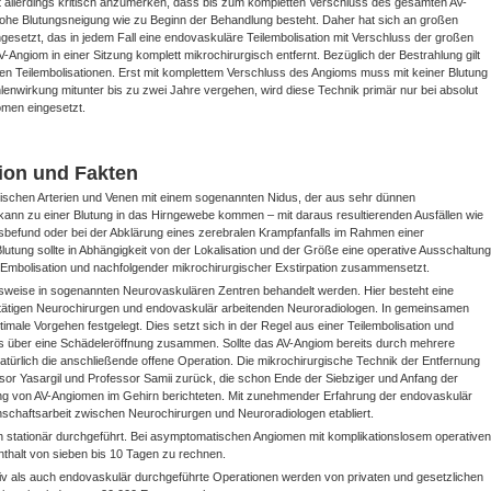
st allerdings kritisch anzumerken, dass bis zum kompletten Verschluss des gesamten AV-
hohe Blutungsneigung wie zu Beginn der Behandlung besteht. Daher hat sich an großen
setzt, das in jedem Fall eine endovaskuläre Teilembolisation mit Verschluss der großen
Angiom in einer Sitzung komplett mikrochirurgisch entfernt. Bezüglich der Bestrahlung gilt
ären Teilembolisationen. Erst mit komplettem Verschluss des Angioms muss mit keiner Blutung
enwirkung mitunter bis zu zwei Jahre vergehen, wird diese Technik primär nur bei absolut
omen eingesetzt.
tion und Fakten
wischen Arterien und Venen mit einem sogenannten Nidus, der aus sehr dünnen
 kann zu einer Blutung in das Hirngewebe kommen – mit daraus resultierenden Ausfällen wie
lsbefund oder bei der Abklärung eines zerebralen Krampfanfalls im Rahmen einer
tung sollte in Abhängigkeit von der Lokalisation und der Größe eine operative Ausschaltung
n Embolisation und nachfolgender mikrochirurgischer Exstirpation zusammensetzt.
sweise in sogenannten Neurovaskulären Zentren behandelt werden. Hier besteht eine
tätigen Neurochirurgen und endovaskulär arbeitenden Neuroradiologen. In gemeinsamen
male Vorgehen festgelegt. Dies setzt sich in der Regel aus einer Teilembolisation und
s über eine Schädeleröffnung zusammen. Sollte das AV-Angiom bereits durch mehrere
 natürlich die anschließende offene Operation. Die mikrochirurgische Technik der Entfernung
sor Yasargil und Professor Samii zurück, die schon Ende der Siebziger und Anfang der
ung von AV-Angiomen im Gehirn berichteten. Mit zunehmender Erfahrung der endovaskulär
nschaftsarbeit zwischen Neurochirurgen und Neuroradiologen etabliert.
ch stationär durchgeführt. Bei asymptomatischen Angiomen mit komplikationslosem operativen
enthalt von sieben bis 10 Tagen zu rechnen.
iv als auch endovaskulär durchgeführte Operationen werden von privaten und gesetzlichen