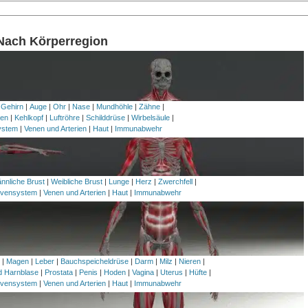
 Nach Körperregion
 Gehirn
|
Auge
|
Ohr
|
Nase
|
Mundhöhle
|
Zähne
|
en
|
Kehlkopf
|
Luftröhre
|
Schilddrüse
|
Wirbelsäule
|
ystem
|
Venen und Arterien
|
Haut
|
Immunabwehr
nnliche Brust
|
Weibliche Brust
|
Lunge
|
Herz
|
Zwerchfell
|
vensystem
|
Venen und Arterien
|
Haut
|
Immunabwehr
h
|
Magen
|
Leber
|
Bauchspeicheldrüse
|
Darm
|
Milz
|
Nieren
|
nd Harnblase
|
Prostata
|
Penis
|
Hoden
|
Vagina
|
Uterus
|
Hüfte
|
vensystem
|
Venen und Arterien
|
Haut
|
Immunabwehr