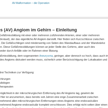
AV-Malformation – die Operation
s (AV) Angiom im Gehirn – Einleitung
Gefäßmissbildung mit einer oder mehreren zuführenden Arterien, einer oder mehreren
äuel), der das eigentliche AV-Angiom darstellt. Hier finden sich Kurzschlüsse zwischen
fs. Die Gefäßschlingen sind minderwertig von Seiten des Wandaufbaus und der Wandstärke
ren. Diese Gefäßmissbildungen können an jeder Stelle des Gehirns, aber auch des
der durch Anfälle oder im Rahmen einer Blutung.
efäßmissbildung, dem sogenannten
Aneurysma
, geringer, aber dennoch so hoch, dass auch i
 des Angioms diskutiert werden muss, sicherlich unter Berücksichtigung der Lokalisation und
drei Techniken zur Verfügung:
chirurgen
diologen
therapeuten
glichkeit in der mikrochirurgischen Entfernung des AV-Angioms lag, gewinnt die
Hier ist anzumerken, dass bereits seit Jahren eine enge Zusammenarbeit zwischen
unehmend allen mikrochirurgischen Entfernungen eines Angioms eine endovaskuläre
nehmend Angiome endovaskulär komplett verschlossen. Dies erfolgt nicht selten über einen