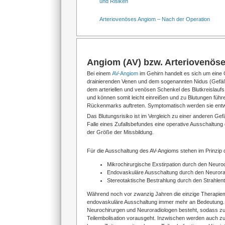
und Risiken
Arteriovenöses Angiom – Nach der Operation
Angiom (AV) bzw. Arteriovenöse
Bei einem
AV-Angiom
im Gehirn handelt es sich um eine 
drainierenden Venen und dem sogenannten Nidus (Gefäßkn
dem arteriellen und venösen Schenkel des Blutkreislau
und können somit leicht einreißen und zu Blutungen füh
Rückenmarks auftreten. Symptomatisch werden sie entwe
Das Blutungsrisiko ist im Vergleich zu einer anderen G
Falle eines Zufallsbefundes eine operative Ausschaltung
der Größe der Missbildung.
Für die Ausschaltung des AV-Angioms stehen im Prinzip 
Mikrochirurgische Exstirpation durch den Neuro
Endovaskuläre Ausschaltung durch den Neurora
Stereotaktische Bestrahlung durch den Strahlen
Während noch vor zwanzig Jahren die einzige Therapiemö
endovaskuläre Ausschaltung immer mehr an Bedeutung. 
Neurochirurgen und Neuroradiologen besteht, sodass z
Teilembolisation vorausgeht. Inzwischen werden auch zu