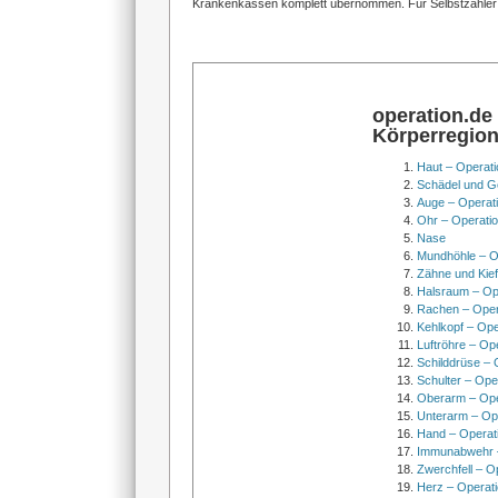
Krankenkassen komplett übernommen. Für Selbstzahler i
operation.de
Körperregio
Haut – Operati
Schädel und Ge
Auge – Operat
Ohr – Operati
Nase
Mundhöhle – O
Zähne und Kief
Halsraum – Op
Rachen – Oper
Kehlkopf – Ope
Luftröhre – Op
Schilddrüse – 
Schulter – Ope
Oberarm – Op
Unterarm – Op
Hand – Operat
Immunabwehr –
Zwerchfell – O
Herz – Operat