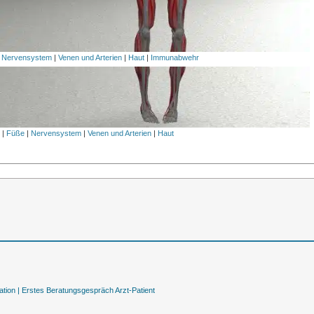
|
Nervensystem
|
Venen und Arterien
|
Haut
|
Immunabwehr
l
|
Füße
|
Nervensystem
|
Venen und Arterien
|
Haut
tion |
Erstes Beratungsgespräch Arzt-Patient