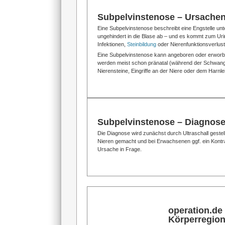
Subpelvinstenose – Ursach
Eine Subpelvinstenose beschreibt eine Engstelle un
ungehindert in die Blase ab – und es kommt zum Uri
Infektionen,
Steinbildung
oder Nierenfunktionsverlust
Eine Subpelvinstenose kann angeboren oder erworb
werden meist schon pränatal (während der Schwang
Nierensteine, Eingriffe an der Niere oder dem Harnle
Subpelvinstenose – Diagnose
Die Diagnose wird zunächst durch Ultraschall gestel
Nieren gemacht und bei Erwachsenen ggf. ein Kontra
Ursache in Frage.
operation.de
Körperregio