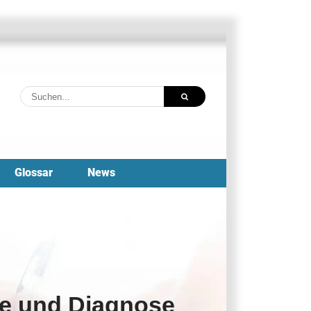
Suche
nach:
Glossar
News
me und Diagnose