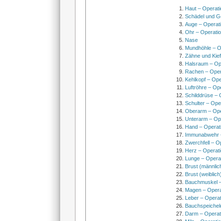
Haut – Operati
Schädel und Ge
Auge – Operat
Ohr – Operati
Nase
Mundhöhle – O
Zähne und Kief
Halsraum – Op
Rachen – Oper
Kehlkopf – Ope
Luftröhre – Op
Schilddrüse – 
Schulter – Ope
Oberarm – Op
Unterarm – Op
Hand – Operat
Immunabwehr –
Zwerchfell – O
Herz – Operat
Lunge – Opera
Brust (männlic
Brust (weiblich
Bauchmuskel –
Magen – Oper
Leber – Operat
Bauchspeichel
Darm – Opera