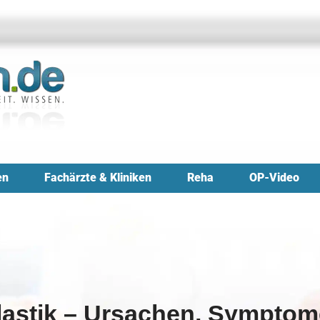
en
Fachärzte & Kliniken
Reha
OP-Video
astik – Ursachen, Sympto