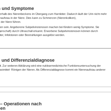
en und Symptome
terhalb des Nierenbeckens im Übergang zum Harnleiter. Dadurch läuft der Urin nicht mehr
naufstau in der Niere. Dies kann zu Schmerzen (Nierenkoliken),
 der Niere führen.
en sein. Angeborene Subpelvinstenosen machen bei Kindern wenig Symptome. Sie
erschaft) durch Ultraschall erkannt. Erworbene Subpelvinstenosen können durch
iter, Infektionen oder Bestrahlungen ausgelöst werden.
 und Differenzialdiagnose
lt. Zur weiteren Abklärung wird eine nuklearmedizinische Funktionsuntersuchung der
stmittel- Röntgen der Nieren. Als Differenzialdiagnose kommt ein Nierenaufstau anderer
 – Operationen nach
nen