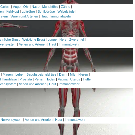
 Gehirn
|
Auge
|
Ohr
|
Nase
|
Mundhöhle
|
Zähne
|
en
|
Kehlkopf
|
Luftröhre
|
Schilddrüse
|
Wirbelsäule
|
ystem
|
Venen und Arterien
|
Haut
|
Immunabwehr
nnliche Brust
|
Weibliche Brust
|
Lunge
|
Herz
|
Zwerchfell
|
vensystem
|
Venen und Arterien
|
Haut
|
Immunabwehr
h
|
Magen
|
Leber
|
Bauchspeicheldrüse
|
Darm
|
Milz
|
Nieren
|
nd Harnblase
|
Prostata
|
Penis
|
Hoden
|
Vagina
|
Uterus
|
Hüfte
|
vensystem
|
Venen und Arterien
|
Haut
|
Immunabwehr
|
Nervensystem
|
Venen und Arterien
|
Haut
|
Immunabwehr