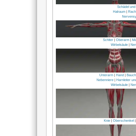
Schädel und
Halraum
|
Rach
Nervens
Schlter
|
Oberarm
|
Mä
Wirbelsäule
|
Ner
Unterarm
|
Hand
|
Bauc
Nebenniere
|
Harnleiter u
Wirbelsäule
|
Ner
Knie
|
Oberschenkel