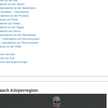
onen an der Milz
tionen an den Nieren
Operationen an der Nebenniere
 Harnblase – Operationen
rationen an der Prostata
tionen am Penis
tionen am Hoden
tionen an der Vagina
ationen am Uterus
Operationen an der Wirbelsäule
 – Operationen am Nervensystem
– Operationen am Oberschenkel
ionen an der Hüfte
onen am Knie
onen am Fuß
onen der Angiochirurgie
 Nach Körperregion