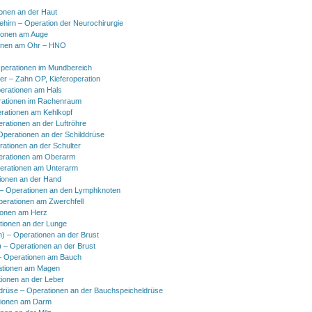
onen an der Haut
hirn – Operation der Neurochirurgie
ionen am Auge
onen am Ohr – HNO
perationen im Mundbereich
er – Zahn OP, Kieferoperation
erationen am Hals
ationen im Rachenraum
rationen am Kehlkopf
erationen an der Luftröhre
Operationen an der Schilddrüse
rationen an der Schulter
erationen am Oberarm
erationen am Unterarm
ionen an der Hand
 Operationen an den Lymphknoten
perationen am Zwerchfell
ionen am Herz
tionen an der Lunge
h) – Operationen an der Brust
) – Operationen an der Brust
 Operationen am Bauch
ationen am Magen
ionen an der Leber
drüse – Operationen an der Bauchspeicheldrüse
tionen am Darm