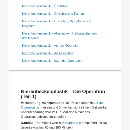
Nierenbeckenplastik – Überblick
Nierenbeckenplastik – Definition und Fakten
Nierenbeckenplastik – Ursachen, Symptome und
Diagnose
Nierenbeckenplastik – Alternativen, Heilungschancen
und Risiken
Nierenbeckenplastik – vor der Operation
Nierenbeckenplastik – die Operation
Nierenbeckenplastik – nach der Operation
Nierenbeckenplastik – Die Operation
(Teil 1)
Vorbereitung zur Operation:
Der Patient sollte 6h
vor der
Operation
nicht essen und 3h vorher nicht trinken. Bei starker
Köperbehaarung wird im OP Saal eine Rasur des
Operationsgebietes durchgeführt.
Narkose:
Der Eingriff wird in
Vollnarkose
durchgeführt. Diese
dauert zwischen 60 und 180 Minuten.