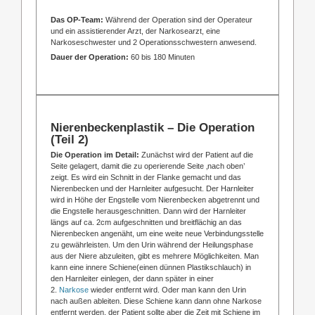
Das OP-Team:
Während der Operation sind der Operateur
und ein assistierender Arzt, der Narkosearzt, eine
Narkoseschwester und 2 Operationsschwestern anwesend.
Dauer der Operation:
60 bis 180 Minuten
Nierenbeckenplastik – Die Operation
(Teil 2)
Die Operation im Detail:
Zunächst wird der Patient auf die
Seite gelagert, damit die zu operierende Seite ‚nach oben’
zeigt. Es wird ein Schnitt in der Flanke gemacht und das
Nierenbecken und der Harnleiter aufgesucht. Der Harnleiter
wird in Höhe der Engstelle vom Nierenbecken abgetrennt und
die Engstelle herausgeschnitten. Dann wird der Harnleiter
längs auf ca. 2cm aufgeschnitten und breitflächig an das
Nierenbecken angenäht, um eine weite neue Verbindungsstelle
zu gewährleisten. Um den Urin während der Heilungsphase
aus der Niere abzuleiten, gibt es mehrere Möglichkeiten. Man
kann eine innere Schiene(einen dünnen Plastikschlauch) in
den Harnleiter einlegen, der dann später in einer
2.
Narkose
wieder entfernt wird. Oder man kann den Urin
nach außen ableiten. Diese Schiene kann dann ohne Narkose
entfernt werden, der Patient sollte aber die Zeit mit Schiene im