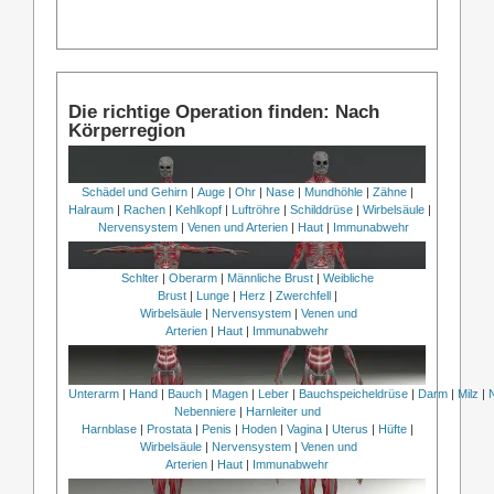
Die richtige Operation finden: Nach
Körperregion
Schädel und Gehirn
|
Auge
|
Ohr
|
Nase
|
Mundhöhle
|
Zähne
|
Halraum
|
Rachen
|
Kehlkopf
|
Luftröhre
|
Schilddrüse
|
Wirbelsäule
|
Nervensystem
|
Venen und Arterien
|
Haut
|
Immunabwehr
Schlter
|
Oberarm
|
Männliche Brust
|
Weibliche
Brust
|
Lunge
|
Herz
|
Zwerchfell
|
Wirbelsäule
|
Nervensystem
|
Venen und
Arterien
|
Haut
|
Immunabwehr
Unterarm
|
Hand
|
Bauch
|
Magen
|
Leber
|
Bauchspeicheldrüse
|
Darm
|
Milz
|
Nebenniere
|
Harnleiter und
Harnblase
|
Prostata
|
Penis
|
Hoden
|
Vagina
|
Uterus
|
Hüfte
|
Wirbelsäule
|
Nervensystem
|
Venen und
Arterien
|
Haut
|
Immunabwehr