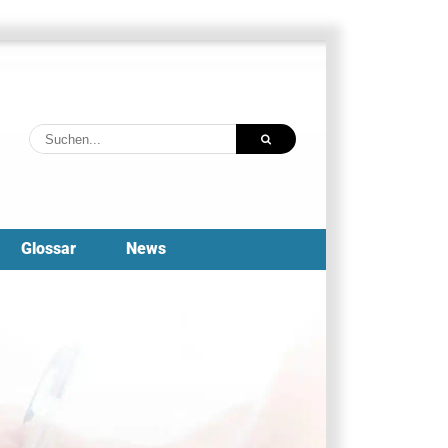
Suche
nach:
Glossar
News