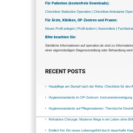
Für Patienten (kostenfreie Downloads):
Checkliste Stationäre Operation |
Checkliste Ambulante Opera
Für Ärzte, Kliniken, OP-Zentren und Praxen:
Neues Profil anlegen |
Profil ändern |
Autorenliste |
Fachbeira
Bitte beachten Sie:
Sämtliche Informationen auf operation.de sind zu Informatio
einer eigenständigen Diagnosestellung oder Behandlung wird 
RECENT POSTS
Hautpflege am Stumpf nach der Reha: Checkliste für den Al
Hygienestandards im OP-Zentrum: Instrumentenreinigung 
Hygienestandards auf Pflegestationen: Thermische Desinfek
Refraktive Chirurgie: Moderne Wege in ein Leben ohne Bril
Endlich frei: Ein neues Lebensgefühl durch dauerhafte Ha