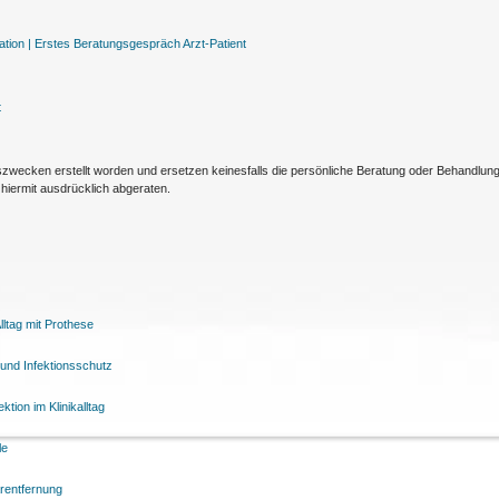
tion |
Erstes Beratungsgespräch Arzt-Patient
t
nszwecken erstellt worden und ersetzen keinesfalls die persönliche Beratung oder Behandlu
hiermit ausdrücklich abgeraten.
ltag mit Prothese
und Infektionsschutz
tion im Klinikalltag
le
arentfernung