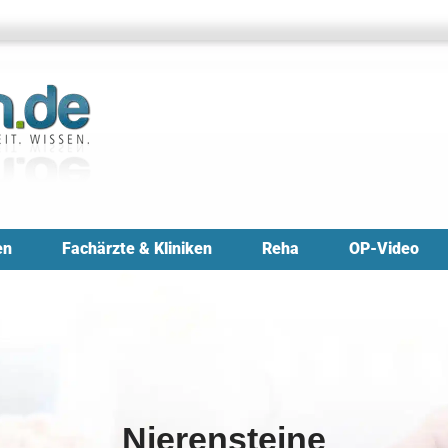
en
Fachärzte & Kliniken
Reha
OP-Video
Nierensteine