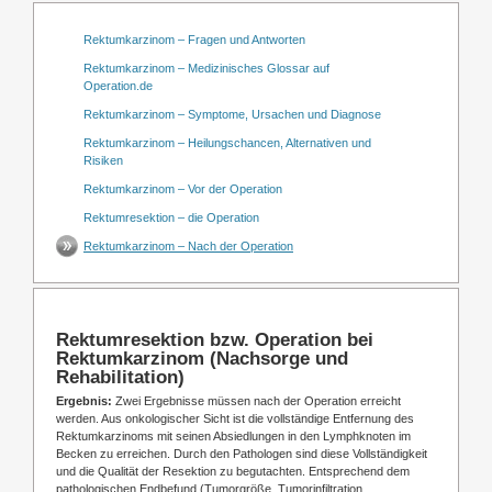
Rektumkarzinom – Fragen und Antworten
Rektumkarzinom – Medizinisches Glossar auf
Operation.de
Rektumkarzinom – Symptome, Ursachen und Diagnose
Rektumkarzinom – Heilungschancen, Alternativen und
Risiken
Rektumkarzinom – Vor der Operation
Rektumresektion – die Operation
Rektumkarzinom – Nach der Operation
Rektumresektion bzw. Operation bei
Rektumkarzinom (Nachsorge und
Rehabilitation)
Ergebnis:
Zwei Ergebnisse müssen nach der Operation erreicht
werden. Aus onkologischer Sicht ist die vollständige Entfernung des
Rektumkarzinoms mit seinen Absiedlungen in den Lymphknoten im
Becken zu erreichen. Durch den Pathologen sind diese Vollständigkeit
und die Qualität der Resektion zu begutachten. Entsprechend dem
pathologischen Endbefund (Tumorgröße, Tumorinfiltration,