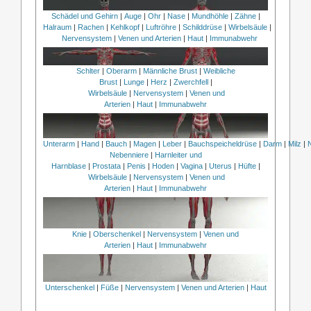
Schädel und Gehirn
|
Auge
|
Ohr
|
Nase
|
Mundhöhle
|
Zähne
|
Halraum
|
Rachen
|
Kehlkopf
|
Luftröhre
|
Schilddrüse
|
Wirbelsäule
|
Nervensystem
|
Venen und Arterien
|
Haut
|
Immunabwehr
Schlter
|
Oberarm
|
Männliche Brust
|
Weibliche
Brust
|
Lunge
|
Herz
|
Zwerchfell
|
Wirbelsäule
|
Nervensystem
|
Venen und
Arterien
|
Haut
|
Immunabwehr
Unterarm
|
Hand
|
Bauch
|
Magen
|
Leber
|
Bauchspeicheldrüse
|
Darm
|
Milz
|
Nebenniere
|
Harnleiter und
Harnblase
|
Prostata
|
Penis
|
Hoden
|
Vagina
|
Uterus
|
Hüfte
|
Wirbelsäule
|
Nervensystem
|
Venen und
Arterien
|
Haut
|
Immunabwehr
Knie
|
Oberschenkel
|
Nervensystem
|
Venen und
Arterien
|
Haut
|
Immunabwehr
Unterschenkel
|
Füße
|
Nervensystem
|
Venen und Arterien
|
Haut