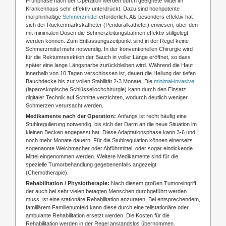
Frühphase nach der Operation werden durch geeignete Mittel im
Krankenhaus sehr effektiv unterdrückt. Dazu sind hochpotente
morphinhaltige
Schmerzmittel
erforderlich. Als besonders effektiv hat
sich der Rückenmarkskatheter (Periduralkatheter) erwiesen, über den
mit minimalen Dosen die Schmerzleitungsbahnen effektiv stillgelegt
werden können. Zum Entlassungszeitpunkt sind in der Regel keine
Schmerzmittel mehr notwendig. In der konventionellen Chirurgie wird
für die Rektumresektion der Bauch in voller Länge eröffnet, so dass
später eine lange Längsnarbe zurückbleiben wird. Während die Haut
innerhalb von 10 Tagen verschlossen ist, dauert die Heilung der tiefen
Bauchdecke bis zur vollen Stabilität 2-3 Monate. Die
minimal-invasive
(laparoskopische Schlüssellochchirurgie) kann durch den Einsatz
digitaler Technik auf Schnitte verzichten, wodurch deutlich weniger
Schmerzen verursacht werden.
Medikamente nach der Operation:
Anfangs ist recht häufig eine
Stuhlregulierung notwendig, bis sich der Darm an die neue Situation im
kleinen Becken angepasst hat. Diese Adaptationsphase kann 3-6 und
noch mehr Monate dauern. Für die Stuhlregulation können einerseits
sogenannte Weichmacher oder Abführmittel, oder sogar eindickende
Mittel eingenommen werden. Weitere Medikamente sind für die
spezielle Tumorbehandlung gegebenenfalls angezeigt
(Chemotherapie).
Rehabilitation / Physiotherapie:
Nach diesem großen Tumoreingriff,
der auch bei sehr vielen betagten Menschen durchgeführt werden
muss, ist eine stationäre Rehabilitation anzuraten. Bei entsprechendem,
familiärem Familienumfeld kann diese durch eine teilstationäre oder
ambulante Rehabilitation ersetzt werden. Die Kosten für die
Rehabilitation werden in der Regel anstandslos übernommen.