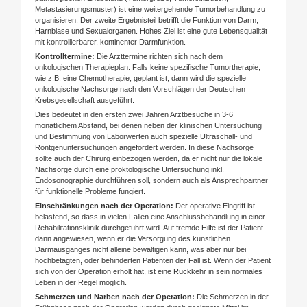
Metastasierungsmuster) ist eine weitergehende Tumorbehandlung zu
organisieren. Der zweite Ergebnisteil betrifft die Funktion von Darm,
Harnblase und Sexualorganen. Hohes Ziel ist eine gute Lebensqualität
mit kontrollierbarer, kontinenter Darmfunktion.
Kontrolltermine:
Die Arzttermine richten sich nach dem
onkologischen Therapieplan. Falls keine spezifische Tumortherapie,
wie z.B. eine Chemotherapie, geplant ist, dann wird die spezielle
onkologische Nachsorge nach den Vorschlägen der Deutschen
Krebsgesellschaft ausgeführt.
Dies bedeutet in den ersten zwei Jahren Arztbesuche in 3-6
monatlichem Abstand, bei denen neben der klinischen Untersuchung
und Bestimmung von Laborwerten auch spezielle Ultraschall- und
Röntgenuntersuchungen angefordert werden. In diese Nachsorge
sollte auch der Chirurg einbezogen werden, da er nicht nur die lokale
Nachsorge durch eine proktologische Untersuchung inkl.
Endosonographie durchführen soll, sondern auch als Ansprechpartner
für funktionelle Probleme fungiert.
Einschränkungen nach der Operation:
Der operative Eingriff ist
belastend, so dass in vielen Fällen eine Anschlussbehandlung in einer
Rehabilitationsklinik durchgeführt wird. Auf fremde Hilfe ist der Patient
dann angewiesen, wenn er die Versorgung des künstlichen
Darmausganges nicht alleine bewältigen kann, was aber nur bei
hochbetagten, oder behinderten Patienten der Fall ist. Wenn der Patient
sich von der Operation erholt hat, ist eine Rückkehr in sein normales
Leben in der Regel möglich.
Schmerzen und Narben nach der Operation:
Die Schmerzen in der