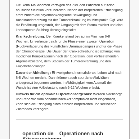
Die Reha-Maßnahmen verfolgen das Ziel, den Patienten auf seine
häusliche Situation vorzubereiten. Neben der körperlichen Ertüchtigung
steht zudem die psychoonkologische Bewältigung und
Auseinandersetzung mit der Tumorerkrankung im Mittelpunkt. Ggf. wird
die Ernährung umgestellt, der Umgang mit dem Stoma trainiert und eine
konsequente Stuhlregulierung eingeleitet.
Krankschreibung:
Der Krankenstand beträgt im Minimum 6-8
Wochen. Er verlängert sich für die Phase einer zweiten Operation
(Rückverlagerung des künstlichen Darmausganges) und für die Phase
der Chemotherapie. Die Dauer der Krankschreibung ist abhängig von
möglichen Komplikationen nach der Operation, dem vorbestehenden
Allgemeinzustand, dem Stadium der Tumorerkrankung und den
Folgebehandlungen.
Dauer der Abheilung:
Ein weitgehend normalisiertes Leben wird nach
6-8 Wochen erreicht. Dann können auch sportliche Aktivitäten
unbegrenzt begonnen werden. In Abhängigkeit vom Ausmaß der
Wunde ist eine Vollbelastung nach 6-12 Wochen erlaubt.
Hinweis für ein optimales Operationsergebnis:
Werden Nachsorge
und Reha wie vom behandelnden Arzt empfohlen nicht eingehalten,
kann sich die
Erlangung eines stabilen körperlichen und seelischen
Zustandes verzögern.
operation.de – Operationen nach
Körperregionen