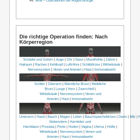
Vene – Operationen der Angiochirurgie
Die richtige Operation finden: Nach
Körperregion
Schädel und Gehirn
|
Auge
|
Ohr
|
Nase
|
Mundhöhle
|
Zähne
|
Halraum
|
Rachen
|
Kehlkopf
|
Luftröhre
|
Schilddrüse
|
Wirbelsäule
|
Nervensystem
|
Venen und Arterien
|
Haut
|
Immunabwehr
Schlter
|
Oberarm
|
Männliche Brust
|
Weibliche
Brust
|
Lunge
|
Herz
|
Zwerchfell
|
Wirbelsäule
|
Nervensystem
|
Venen und
Arterien
|
Haut
|
Immunabwehr
Unterarm
|
Hand
|
Bauch
|
Magen
|
Leber
|
Bauchspeicheldrüse
|
Darm
|
Milz
|
Nebenniere
|
Harnleiter und
Harnblase
|
Prostata
|
Penis
|
Hoden
|
Vagina
|
Uterus
|
Hüfte
|
Wirbelsäule
|
Nervensystem
|
Venen und
Arterien
|
Haut
|
Immunabwehr