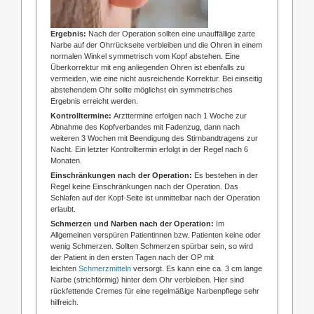
Ergebnis:
Nach der Operation sollten eine unauffällige zarte
Narbe auf der Ohrrückseite verbleiben und die Ohren in einem
normalen Winkel symmetrisch vom Kopf abstehen. Eine
Überkorrektur mit eng anliegenden Ohren ist ebenfalls zu
vermeiden, wie eine nicht ausreichende Korrektur. Bei einseitig
abstehendem Ohr sollte möglichst ein symmetrisches
Ergebnis erreicht werden.
Kontrolltermine:
Arzttermine erfolgen nach 1 Woche zur
Abnahme des Kopfverbandes mit Fadenzug, dann nach
weiteren 3 Wochen mit Beendigung des Stirnbandtragens zur
Nacht. Ein letzter Kontrolltermin erfolgt in der Regel nach 6
Monaten.
Einschränkungen nach der Operation:
Es bestehen in der
Regel keine Einschränkungen nach der Operation. Das
Schlafen auf der Kopf-Seite ist unmittelbar nach der Operation
erlaubt.
Schmerzen und Narben nach der Operation:
Im
Allgemeinen verspüren Patientinnen bzw. Patienten keine oder
wenig Schmerzen. Sollten Schmerzen spürbar sein, so wird
der Patient in den ersten Tagen nach der OP mit
leichten
Schmerzmitteln
versorgt. Es kann eine ca. 3 cm lange
Narbe (strichförmig) hinter dem Ohr verbleiben. Hier sind
rückfettende Cremes für eine regelmäßige Narbenpflege sehr
hilfreich.