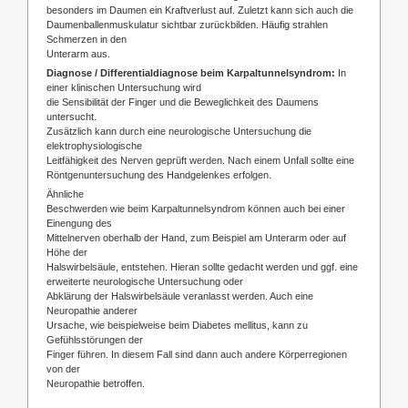
besonders im Daumen ein Kraftverlust auf. Zuletzt kann sich auch die
Daumenballenmuskulatur sichtbar zurückbilden. Häufig strahlen
Schmerzen in den
Unterarm aus.
Diagnose / Differentialdiagnose beim
Karpaltunnelsyndrom
:
In
einer klinischen Untersuchung wird
die Sensibilität der Finger und die Beweglichkeit des Daumens
untersucht.
Zusätzlich kann durch eine neurologische Untersuchung die
elektrophysiologische
Leitfähigkeit des Nerven geprüft werden. Nach einem Unfall sollte eine
Röntgenuntersuchung des Handgelenkes erfolgen.
Ähnliche
Beschwerden wie beim Karpaltunnelsyndrom können auch bei einer
Einengung des
Mittelnerven oberhalb der Hand, zum Beispiel am Unterarm oder auf
Höhe der
Halswirbelsäule, entstehen. Hieran sollte gedacht werden und ggf. eine
erweiterte neurologische Untersuchung oder
Abklärung der Halswirbelsäule veranlasst werden. Auch eine
Neuropathie anderer
Ursache, wie beispielweise beim Diabetes mellitus, kann zu
Gefühlsstörungen der
Finger führen. In diesem Fall sind dann auch andere Körperregionen
von der
Neuropathie betroffen.