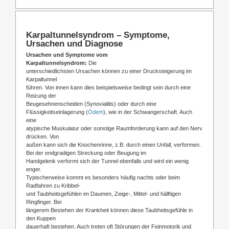
Karpaltunnelsyndrom – Symptome,
Ursachen und Diagnose
Ursachen und Symptome vom
Karpaltunnelsyndrom:
Die
unterschiedlichsten Ursachen können zu einer Drucksteigerung im
Karpaltunnel
führen. Von innen kann dies beispielsweise bedingt sein durch eine
Reizung der
Beugesehnenscheiden (Synovialitis) oder durch eine
Flüssigkeitseinlagerung (
Ödem
), wie in der Schwangerschaft. Auch
eine
atypische Muskulatur oder sonstige Raumforderung kann auf den Nerv
drücken. Von
außen kann sich die Knochenrinne, z.B. durch einen Unfall, verformen.
Bei der endgradigen Streckung oder Beugung im
Handgelenk verformt sich der Tunnel ebenfalls und wird ein wenig
enger.
Typischerweise kommt es besonders häufig nachts oder beim
Radfahren zu Kribbel-
und Taubheitsgefühlen im Daumen, Zeige-, Mittel- und hälftigen
Ringfinger. Bei
längerem Bestehen der Krankheit können diese Taubheitsgefühle in
den Kuppen
dauerhaft bestehen. Auch treten oft Störungen der Feinmotorik und