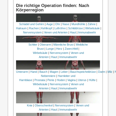
Die richtige Operation finden: Nach
Körperregion
Schädel und Gehirn
|
Auge
|
Ohr
|
Nase
|
Mundhöhle
|
Zähne
|
Halraum
|
Rachen
|
Kehlkopf
|
Luftröhre
|
Schilddrüse
|
Wirbelsäule
|
Nervensystem
|
Venen und Arterien
|
Haut
|
Immunabwehr
Schlter
|
Oberarm
|
Männliche Brust
|
Weibliche
Brust
|
Lunge
|
Herz
|
Zwerchfell
|
Wirbelsäule
|
Nervensystem
|
Venen und
Arterien
|
Haut
|
Immunabwehr
Unterarm
|
Hand
|
Bauch
|
Magen
|
Leber
|
Bauchspeicheldrüse
|
Darm
|
Milz
|
Nebenniere
|
Harnleiter und
Harnblase
|
Prostata
|
Penis
|
Hoden
|
Vagina
|
Uterus
|
Hüfte
|
Wirbelsäule
|
Nervensystem
|
Venen und
Arterien
|
Haut
|
Immunabwehr
Knie
|
Oberschenkel
|
Nervensystem
|
Venen und
Arterien
|
Haut
|
Immunabwehr