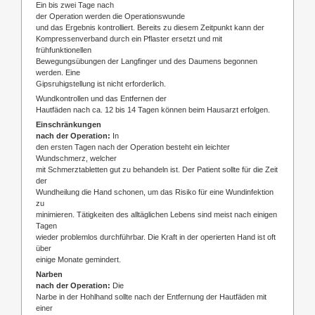
Ein bis zwei Tage nach
der Operation werden die Operationswunde
und das Ergebnis kontrolliert. Bereits zu diesem Zeitpunkt kann der
Kompressenverband durch ein Pflaster ersetzt und mit
frühfunktionellen
Bewegungsübungen der Langfinger und des Daumens begonnen
werden. Eine
Gipsruhigstellung ist nicht erforderlich.
Wundkontrollen und das Entfernen der
Hautfäden nach ca. 12 bis 14 Tagen können beim Hausarzt erfolgen.
Einschränkungen
nach der Operation:
In
den ersten Tagen nach der Operation besteht ein leichter
Wundschmerz, welcher
mit Schmerztabletten gut zu behandeln ist. Der Patient sollte für die Zeit
der
Wundheilung die Hand schonen, um das Risiko für eine Wundinfektion
zu
minimieren. Tätigkeiten des alltäglichen Lebens sind meist nach einigen
Tagen
wieder problemlos durchführbar. Die Kraft in der operierten Hand ist oft
über
einige Monate gemindert.
Narben
nach der Operation:
Die
Narbe in der Hohlhand sollte nach der Entfernung der Hautfäden mit
einer