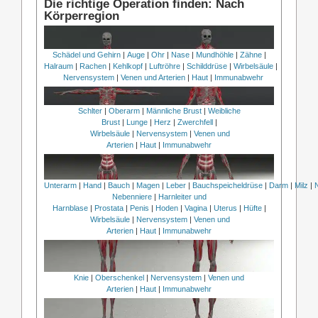
Die richtige Operation finden: Nach
Körperregion
Schädel und Gehirn
|
Auge
|
Ohr
|
Nase
|
Mundhöhle
|
Zähne
|
Halraum
|
Rachen
|
Kehlkopf
|
Luftröhre
|
Schilddrüse
|
Wirbelsäule
|
Nervensystem
|
Venen und Arterien
|
Haut
|
Immunabwehr
Schlter
|
Oberarm
|
Männliche Brust
|
Weibliche
Brust
|
Lunge
|
Herz
|
Zwerchfell
|
Wirbelsäule
|
Nervensystem
|
Venen und
Arterien
|
Haut
|
Immunabwehr
Unterarm
|
Hand
|
Bauch
|
Magen
|
Leber
|
Bauchspeicheldrüse
|
Darm
|
Milz
|
Nebenniere
|
Harnleiter und
Harnblase
|
Prostata
|
Penis
|
Hoden
|
Vagina
|
Uterus
|
Hüfte
|
Wirbelsäule
|
Nervensystem
|
Venen und
Arterien
|
Haut
|
Immunabwehr
Knie
|
Oberschenkel
|
Nervensystem
|
Venen und
Arterien
|
Haut
|
Immunabwehr