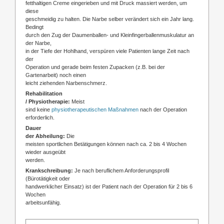
fetthaltigen Creme eingerieben und mit Druck massiert werden, um
diese
geschmeidig zu halten. Die Narbe selber verändert sich ein Jahr lang.
Bedingt
durch den Zug der Daumenballen- und Kleinfingerballenmuskulatur an
der Narbe,
in der Tiefe der Hohlhand, verspüren viele Patienten lange Zeit nach
der
Operation und gerade beim festen Zupacken (z.B. bei der
Gartenarbeit) noch einen
leicht ziehenden Narbenschmerz.
Rehabilitation
/ Physiotherapie:
Meist
sind keine
physiotherapeutischen Maßnahmen
nach der Operation
erforderlich.
Dauer
der Abheilung:
Die
meisten sportlichen Betätigungen können nach ca. 2 bis 4 Wochen
wieder ausgeübt
werden.
Krankschreibung:
Je nach beruflichem Anforderungsprofil
(Bürotätigkeit oder
handwerklicher Einsatz) ist der Patient nach der Operation für 2 bis 6
Wochen
arbeitsunfähig.