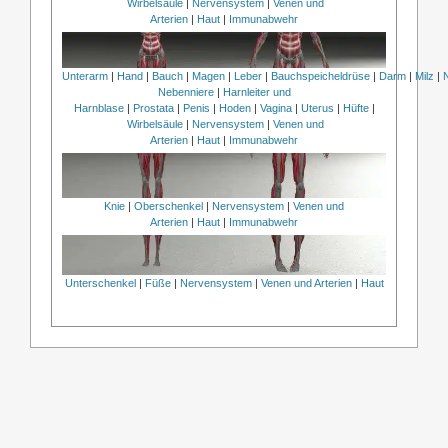
Wirbelsäule
|
Nervensystem
|
Venen und
Arterien
|
Haut
|
Immunabwehr
Unterarm
|
Hand
|
Bauch
|
Magen
|
Leber
|
Bauchspeicheldrüse
|
Darm
|
Milz
|
Nebenniere
|
Harnleiter und
Harnblase
|
Prostata
|
Penis
|
Hoden
|
Vagina
|
Uterus
|
Hüfte
|
Wirbelsäule
|
Nervensystem
|
Venen und
Arterien
|
Haut
|
Immunabwehr
Knie
|
Oberschenkel
|
Nervensystem
|
Venen und
Arterien
|
Haut
|
Immunabwehr
Unterschenkel
|
Füße
|
Nervensystem
|
Venen und Arterien
|
Haut