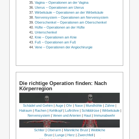
Vagina – Operationen an der Vagina
Uterus – Operationen am Uterus
Wirbelsäule – Operationen an der Wirbelsäule
Nervensystem – Operationen am Nervensystem
Oberschenkel – Operationen am Oberschenkel
Hüfte – Operationen an der Hüfte
Unterschenkel
Knie – Operationen am Knie
Fuß – Operationen am Fuß
Vene – Operationen der Angiochirurgie
Die richtige Operation finden: Nach
Körperregion
Schädel und Gehirn
|
Auge
|
Ohr
|
Nase
|
Mundhöhle
|
Zähne
|
Halraum
|
Rachen
|
Kehlkopf
|
Luftröhre
|
Schilddrüse
|
Wirbelsäule
|
Nervensystem
|
Venen und Arterien
|
Haut
|
Immunabwehr
Schlter
|
Oberarm
|
Männliche Brust
|
Weibliche
Brust
|
Lunge
|
Herz
|
Zwerchfell
|