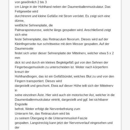
von gewöhnlich 2 bis 3
cm Länge in der Hohlhand neben der Daumenballenmuskulatur. Das
Fettgewebe wird
durchtrennt und kleine Gefäße mit Strom verödet. Es zeigt sich eine
dünne,
weißliche Sehnenplatte, die
Palmaraponeurose, welche längs gespalten wird. Anschließend zeigt
sich eine
feste Sehnenplatte, das Retinaculum flexorum. Dieses wird auf der
Kleinfingerseite nun schrittweise mit dem Messer gespalten. Auf der
Daumenseite
findet sich unter dieser Sehnenplatte der Mittelnerv, welcher etwa 5 x 2
mm
dick ist und durch ein kleines Begleitgefäß gut von den Sehnen der
Fingerbeugemuskeln zu unterscheiden ist. Weiter nach körperfern
kreuzt der
Hohlhandbogen, das ist ein Gefäßbündel, welches Blut zu und von den
Fingern transportiert. Dieses wird
dargestellt und geschont. Etwa auf dieser Höhe teilt sich der Mittelnerv
in
seine einzelnen Äste. Hier wird auch ein motorischer Ast, welcher in die
Daumenballenmuskulatur eintritt, dargestellt und ggf. bei sichtbarer
Engstelle
befreit. Weiter erfolgt die Nervenbefreiung zum
Unterarm hin, das Retinaculum wird bis
zu seinem Übergang in die Unterarmmuskel-Faszie
gespalten. Langstreckig kann jetzt der Nervenverlauf eingesehen und
der