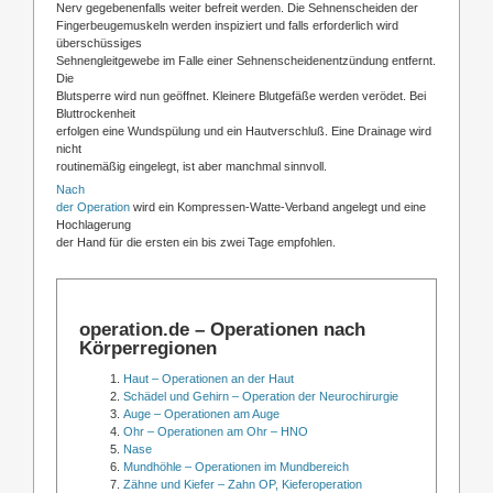
Nerv gegebenenfalls weiter befreit werden. Die Sehnenscheiden der
Fingerbeugemuskeln werden inspiziert und falls erforderlich wird
überschüssiges
Sehnengleitgewebe im Falle einer Sehnenscheidenentzündung entfernt.
Die
Blutsperre wird nun geöffnet. Kleinere Blutgefäße werden verödet. Bei
Bluttrockenheit
erfolgen eine Wundspülung und ein Hautverschluß. Eine Drainage wird
nicht
routinemäßig eingelegt, ist aber manchmal sinnvoll.
Nach
der Operation
wird ein Kompressen-Watte-Verband angelegt und eine
Hochlagerung
der Hand für die ersten ein bis zwei Tage empfohlen.
operation.de – Operationen nach
Körperregionen
Haut – Operationen an der Haut
Schädel und Gehirn – Operation der Neurochirurgie
Auge – Operationen am Auge
Ohr – Operationen am Ohr – HNO
Nase
Mundhöhle – Operationen im Mundbereich
Zähne und Kiefer – Zahn OP, Kieferoperation