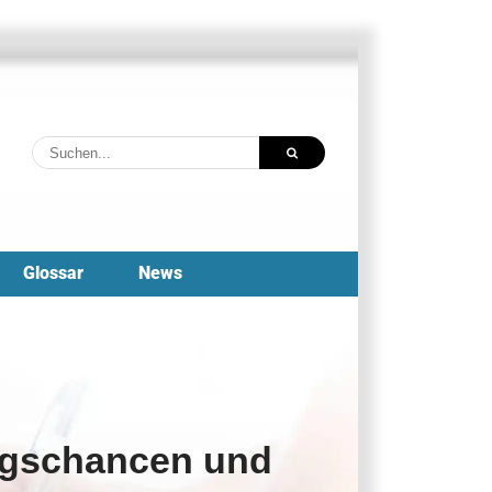
Suche
nach:
Glossar
News
ungschancen und