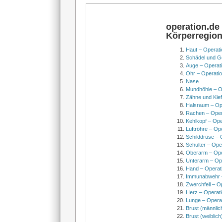
operation.de
Körperregio
Haut – Operati
Schädel und Ge
Auge – Operat
Ohr – Operati
Nase
Mundhöhle – O
Zähne und Kief
Halsraum – Op
Rachen – Oper
Kehlkopf – Ope
Luftröhre – Op
Schilddrüse – 
Schulter – Ope
Oberarm – Op
Unterarm – Op
Hand – Operat
Immunabwehr –
Zwerchfell – O
Herz – Operat
Lunge – Opera
Brust (männlic
Brust (weiblich