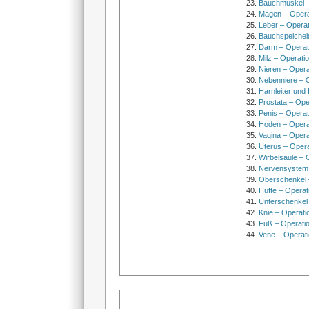
Bauchmuskel –
Magen – Oper
Leber – Operat
Bauchspeichel
Darm – Opera
Milz – Operati
Nieren – Opera
Nebenniere – 
Harnleiter und
Prostata – Ope
Penis – Opera
Hoden – Opera
Vagina – Opera
Uterus – Oper
Wirbelsäule – 
Nervensystem
Oberschenkel 
Hüfte – Operat
Unterschenkel
Knie – Operati
Fuß – Operati
Vene – Operati