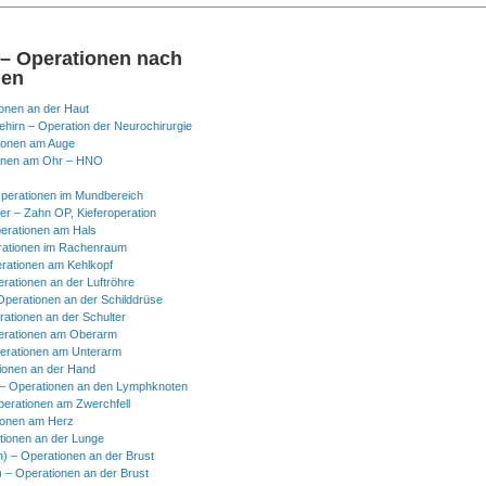
 – Operationen nach
nen
onen an der Haut
hirn – Operation der Neurochirurgie
ionen am Auge
onen am Ohr – HNO
perationen im Mundbereich
er – Zahn OP, Kieferoperation
erationen am Hals
ationen im Rachenraum
rationen am Kehlkopf
erationen an der Luftröhre
Operationen an der Schilddrüse
rationen an der Schulter
erationen am Oberarm
erationen am Unterarm
ionen an der Hand
 Operationen an den Lymphknoten
perationen am Zwerchfell
ionen am Herz
tionen an der Lunge
h) – Operationen an der Brust
) – Operationen an der Brust