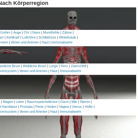
 Nach Körperregion
 Gehirn
|
Auge
|
Ohr
|
Nase
|
Mundhöhle
|
Zähne
|
en
|
Kehlkopf
|
Luftröhre
|
Schilddrüse
|
Wirbelsäule
|
ystem
|
Venen und Arterien
|
Haut
|
Immunabwehr
nnliche Brust
|
Weibliche Brust
|
Lunge
|
Herz
|
Zwerchfell
|
vensystem
|
Venen und Arterien
|
Haut
|
Immunabwehr
h
|
Magen
|
Leber
|
Bauchspeicheldrüse
|
Darm
|
Milz
|
Nieren
|
nd Harnblase
|
Prostata
|
Penis
|
Hoden
|
Vagina
|
Uterus
|
Hüfte
|
vensystem
|
Venen und Arterien
|
Haut
|
Immunabwehr