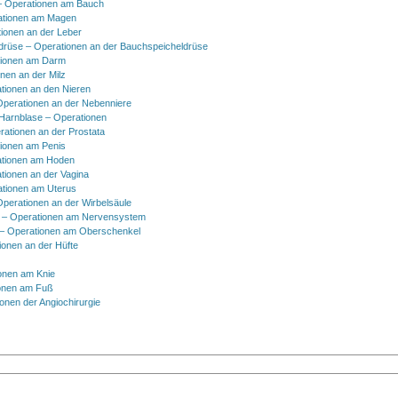
 Operationen am Bauch
ationen am Magen
ionen an der Leber
drüse – Operationen an der Bauchspeicheldrüse
tionen am Darm
onen an der Milz
tionen an den Nieren
Operationen an der Nebenniere
 Harnblase – Operationen
rationen an der Prostata
tionen am Penis
tionen am Hoden
tionen an der Vagina
ationen am Uterus
Operationen an der Wirbelsäule
 – Operationen am Nervensystem
– Operationen am Oberschenkel
ionen an der Hüfte
onen am Knie
onen am Fuß
onen der Angiochirurgie