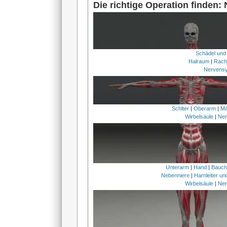
Die richtige Operation finden:
Schädel und
Halraum
|
Rach
Nervens
Schlter
|
Oberarm
|
Mä
Wirbelsäule
|
Ner
Unterarm
|
Hand
|
Bauc
Nebenniere
|
Harnleiter u
Wirbelsäule
|
Ner