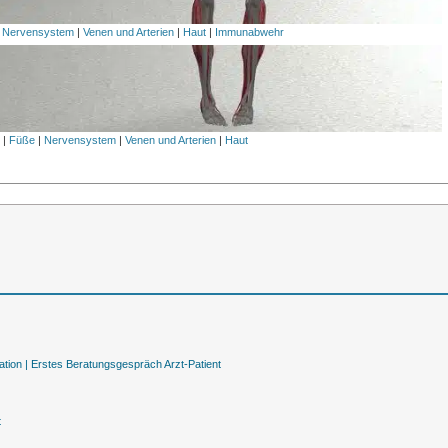
|
Nervensystem
|
Venen und Arterien
|
Haut
|
Immunabwehr
l
|
Füße
|
Nervensystem
|
Venen und Arterien
|
Haut
tion |
Erstes Beratungsgespräch Arzt-Patient
t