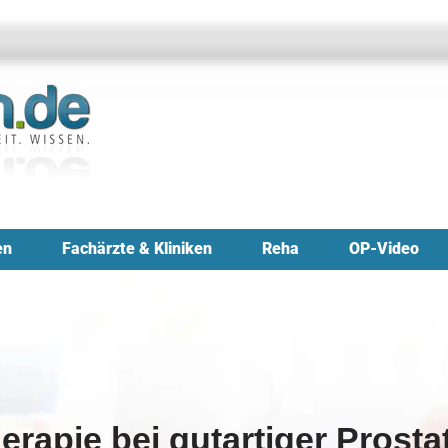
en
Fachärzte & Kliniken
Reha
OP-Video
erapie bei gutartiger Prost