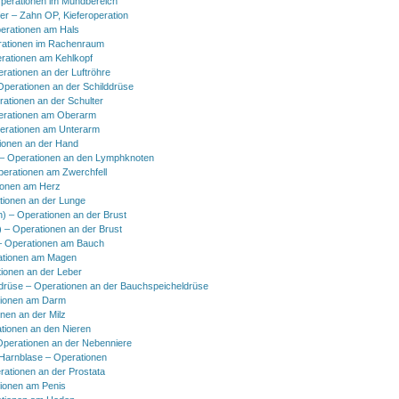
perationen im Mundbereich
er – Zahn OP, Kieferoperation
erationen am Hals
ationen im Rachenraum
rationen am Kehlkopf
erationen an der Luftröhre
Operationen an der Schilddrüse
rationen an der Schulter
erationen am Oberarm
erationen am Unterarm
ionen an der Hand
 Operationen an den Lymphknoten
perationen am Zwerchfell
ionen am Herz
tionen an der Lunge
h) – Operationen an der Brust
) – Operationen an der Brust
 Operationen am Bauch
ationen am Magen
ionen an der Leber
drüse – Operationen an der Bauchspeicheldrüse
tionen am Darm
onen an der Milz
tionen an den Nieren
Operationen an der Nebenniere
 Harnblase – Operationen
rationen an der Prostata
tionen am Penis