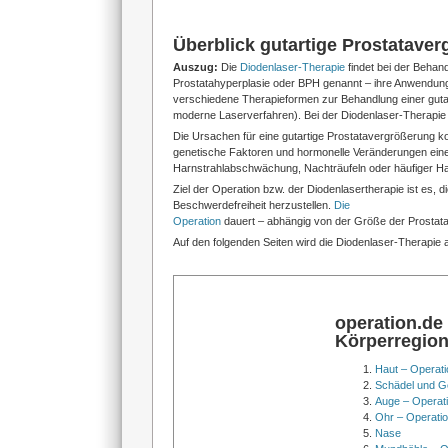
Überblick gutartige Prostatave
Auszug:
Die
Diodenlaser-Therapie
findet bei der Behan
Prostatahyperplasie oder BPH genannt – ihre Anwendun
verschiedene Therapieformen zur Behandlung einer gut
moderne Laserverfahren). Bei der Diodenlaser-Therapi
Die Ursachen für eine gutartige Prostatavergrößerung k
genetische Faktoren und hormonelle Veränderungen eine
Harnstrahlabschwächung, Nachträufeln oder häufiger H
Ziel der Operation bzw. der Diodenlasertherapie ist es,
Beschwerdefreiheit herzustellen.
Die
Operation
dauert – abhängig von der Größe der Prostata 
Auf den folgenden Seiten wird die Diodenlaser-Therapie
operation.de
Körperregio
Haut – Operati
Schädel und Ge
Auge – Operat
Ohr – Operati
Nase