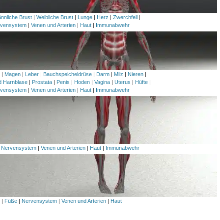
nnliche Brust
|
Weibliche Brust
|
Lunge
|
Herz
|
Zwerchfell
|
vensystem
|
Venen und Arterien
|
Haut
|
Immunabwehr
h
|
Magen
|
Leber
|
Bauchspeicheldrüse
|
Darm
|
Milz
|
Nieren
|
nd Harnblase
|
Prostata
|
Penis
|
Hoden
|
Vagina
|
Uterus
|
Hüfte
|
vensystem
|
Venen und Arterien
|
Haut
|
Immunabwehr
|
Nervensystem
|
Venen und Arterien
|
Haut
|
Immunabwehr
l
|
Füße
|
Nervensystem
|
Venen und Arterien
|
Haut