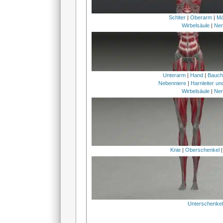
Schlter
|
Oberarm
|
Mä
Wirbelsäule
|
Ner
Unterarm
|
Hand
|
Bauc
Nebenniere
|
Harnleiter u
Wirbelsäule
|
Ner
Knie
|
Oberschenkel
Unterschenke