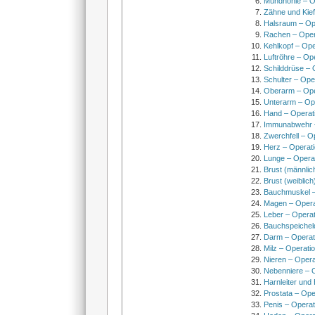
Mundhöhle – O
Zähne und Kief
Halsraum – Op
Rachen – Oper
Kehlkopf – Ope
Luftröhre – Op
Schilddrüse – 
Schulter – Ope
Oberarm – Op
Unterarm – Op
Hand – Operat
Immunabwehr –
Zwerchfell – O
Herz – Operat
Lunge – Opera
Brust (männlic
Brust (weiblich
Bauchmuskel –
Magen – Oper
Leber – Operat
Bauchspeichel
Darm – Opera
Milz – Operati
Nieren – Opera
Nebenniere – 
Harnleiter und
Prostata – Ope
Penis – Opera