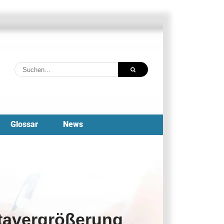
Suche
nach:
Glossar
News
atavergrößerung