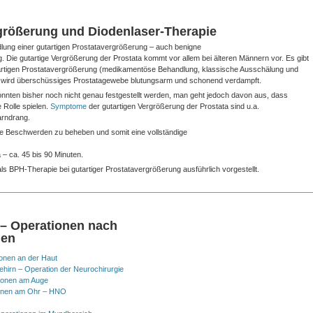
rgrößerung und Diodenlaser-Therapie
dlung einer gutartigen Prostatavergrößerung – auch benigne
g.
Die gutartige Vergrößerung der Prostata kommt vor allem bei älteren Männern vor. Es gibt
artigen Prostatavergrößerung (medikamentöse Behandlung, klassische Ausschälung und
e wird überschüssiges Prostatagewebe blutungsarm und schonend verdampft.
onnten bisher noch nicht genau festgestellt werden, man geht jedoch davon aus, dass
 Rolle spielen.
Symptome
der gutartigen Vergrößerung der Prostata sind u.a.
arndrang.
 die Beschwerden zu beheben und somit eine vollständige
– ca. 45 bis 90 Minuten.
 als BPH-Therapie bei gutartiger Prostatavergrößerung
ausführlich vorgestellt.
 – Operationen nach
nen
onen an der Haut
hirn – Operation der Neurochirurgie
ionen am Auge
onen am Ohr – HNO