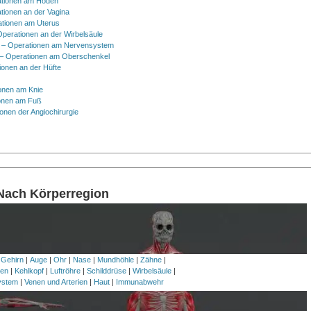
tionen am Hoden
tionen an der Vagina
ationen am Uterus
Operationen an der Wirbelsäule
 – Operationen am Nervensystem
– Operationen am Oberschenkel
ionen an der Hüfte
onen am Knie
onen am Fuß
onen der Angiochirurgie
 Nach Körperregion
 Gehirn
|
Auge
|
Ohr
|
Nase
|
Mundhöhle
|
Zähne
|
en
|
Kehlkopf
|
Luftröhre
|
Schilddrüse
|
Wirbelsäule
|
ystem
|
Venen und Arterien
|
Haut
|
Immunabwehr