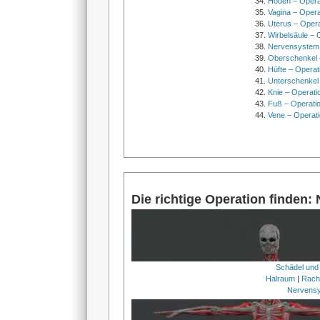
Hoden – Opera
Vagina – Opera
Uterus – Oper
Wirbelsäule – 
Nervensystem
Oberschenkel 
Hüfte – Operat
Unterschenkel
Knie – Operati
Fuß – Operati
Vene – Operati
Die richtige Operation finden:
Schädel und
Halraum
|
Rach
Nervens