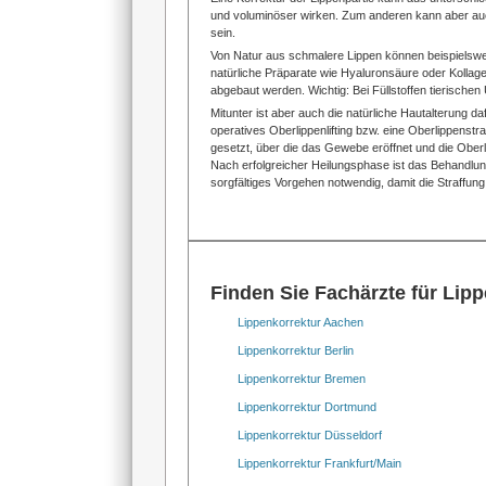
und voluminöser wirken. Zum anderen kann aber auch 
sein.
Von Natur aus schmalere Lippen können beispielswei
natürliche Präparate wie Hyaluronsäure oder Kollag
abgebaut werden. Wichtig: Bei Füllstoffen tierische
Mitunter ist aber auch die natürliche Hautalterung daf
operatives Oberlippenlifting bzw. eine Oberlippenstr
gesetzt, über die das Gewebe eröffnet und die Oberl
Nach erfolgreicher Heilungsphase ist das Behandlung
sorgfältiges Vorgehen notwendig, damit die Straffung 
Finden Sie Fachärzte für Lipp
Lippenkorrektur Aachen
Lippenkorrektur Berlin
Lippenkorrektur Bremen
Lippenkorrektur Dortmund
Lippenkorrektur Düsseldorf
Lippenkorrektur Frankfurt/Main