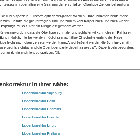
zusätzlich oder allein eine Straffung der erschlafften Oberlippe Ziel der Behandlung
se durch spezielle Füllstoffe optisch vergrößert werden. Dabei kommen heute meist
en zum Einsatz, die gut verträglich sind und zudem vom Körper nach und nach wieder
n Ursprungs muss zuvor ein Allergietest gemacht werden.
ür verantwortlich, dass die Oberlippe schmaler und schlaffer wirkt. In diesem Fall ist ein
affung möglich. Hierbei werden möglichst unauffällige Einschnitte entlang der Nase
ippe leicht nach oben versetzt werden kann. Anschließend werden die Schnitte vernäht.
sergebnis sichtbar und die Oberlippenpartie dauerhaft gestrafft. Dabei ist ein besonders
genau richtig und nicht zu stark ausfällt.
enkorrektur in Ihrer Nähe:
Lippenkorrektur Augsburg
Lippenkorrektur Bonn
Lippenkorrektur Chemnitz
Lippenkorrektur Dresden
Lippenkorrektur Erfurt
Lippenkorrektur Freiburg