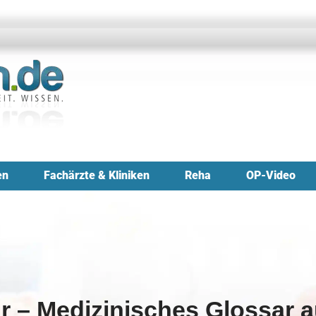
en
Fachärzte & Kliniken
Reha
OP-Video
r – Medizinisches Glossar a