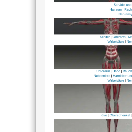
Schädel und
Halraum
|
Rach
Nervens
Schlter
|
Oberarm
|
Mä
Wirbelsäule
|
Ner
Unterarm
|
Hand
|
Bauc
Nebenniere
|
Harnleiter u
Wirbelsäule
|
Ner
Knie
|
Oberschenkel