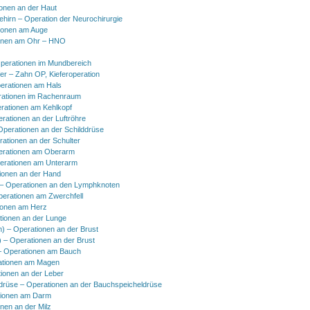
onen an der Haut
hirn – Operation der Neurochirurgie
ionen am Auge
onen am Ohr – HNO
perationen im Mundbereich
er – Zahn OP, Kieferoperation
erationen am Hals
ationen im Rachenraum
rationen am Kehlkopf
erationen an der Luftröhre
Operationen an der Schilddrüse
rationen an der Schulter
erationen am Oberarm
erationen am Unterarm
ionen an der Hand
 Operationen an den Lymphknoten
perationen am Zwerchfell
ionen am Herz
tionen an der Lunge
h) – Operationen an der Brust
) – Operationen an der Brust
 Operationen am Bauch
ationen am Magen
ionen an der Leber
drüse – Operationen an der Bauchspeicheldrüse
tionen am Darm
onen an der Milz