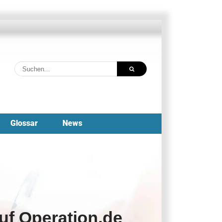
Suche
nach:
Glossar
News
uf Operation.de