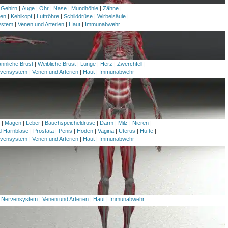
 Gehirn
|
Auge
|
Ohr
|
Nase
|
Mundhöhle
|
Zähne
|
en
|
Kehlkopf
|
Luftröhre
|
Schilddrüse
|
Wirbelsäule
|
ystem
|
Venen und Arterien
|
Haut
|
Immunabwehr
nnliche Brust
|
Weibliche Brust
|
Lunge
|
Herz
|
Zwerchfell
|
vensystem
|
Venen und Arterien
|
Haut
|
Immunabwehr
h
|
Magen
|
Leber
|
Bauchspeicheldrüse
|
Darm
|
Milz
|
Nieren
|
nd Harnblase
|
Prostata
|
Penis
|
Hoden
|
Vagina
|
Uterus
|
Hüfte
|
vensystem
|
Venen und Arterien
|
Haut
|
Immunabwehr
|
Nervensystem
|
Venen und Arterien
|
Haut
|
Immunabwehr