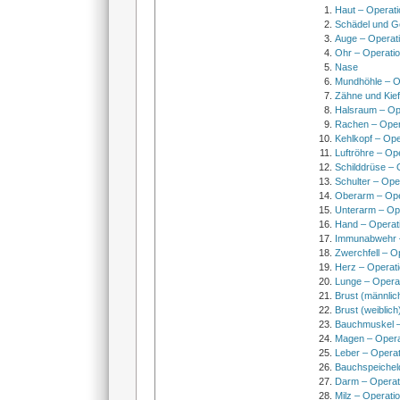
Haut – Operati
Schädel und Ge
Auge – Operat
Ohr – Operati
Nase
Mundhöhle – O
Zähne und Kief
Halsraum – Op
Rachen – Oper
Kehlkopf – Ope
Luftröhre – Op
Schilddrüse – 
Schulter – Ope
Oberarm – Op
Unterarm – Op
Hand – Operat
Immunabwehr –
Zwerchfell – O
Herz – Operat
Lunge – Opera
Brust (männlic
Brust (weiblich
Bauchmuskel –
Magen – Oper
Leber – Operat
Bauchspeichel
Darm – Opera
Milz – Operati