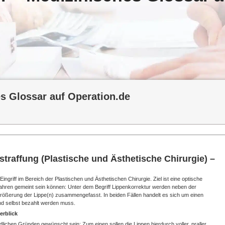
es Glossar auf Operation.de
traffung (Plastische und Ästhetische Chirurgie) –
Eingriff im Bereich der Plastischen und Ästhetischen Chirurgie. Ziel ist eine optische
fahren gemeint sein können: Unter dem Begriff Lippenkorrektur werden neben der
rößerung der Lippe(n) zusammengefasst. In beiden Fällen handelt es sich um einen
nd selbst bezahlt werden muss.
erblick
dlichen Gründen gewünscht sein: Zum einen sollen die Lippen hierdurch voller, praller