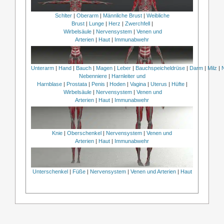
Schlter
|
Oberarm
|
Männliche Brust
|
Weibliche
Brust
|
Lunge
|
Herz
|
Zwerchfell
|
Wirbelsäule
|
Nervensystem
|
Venen und
Arterien
|
Haut
|
Immunabwehr
Unterarm
|
Hand
|
Bauch
|
Magen
|
Leber
|
Bauchspeicheldrüse
|
Darm
|
Milz
|
Nebenniere
|
Harnleiter und
Harnblase
|
Prostata
|
Penis
|
Hoden
|
Vagina
|
Uterus
|
Hüfte
|
Wirbelsäule
|
Nervensystem
|
Venen und
Arterien
|
Haut
|
Immunabwehr
Knie
|
Oberschenkel
|
Nervensystem
|
Venen und
Arterien
|
Haut
|
Immunabwehr
Unterschenkel
|
Füße
|
Nervensystem
|
Venen und Arterien
|
Haut