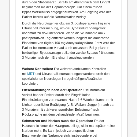
durch den Stationsarzt. Bereits am Abend nach dem Eingriff
beginnt man mit der Heparintherapie, um einem frühen
Bypassverschluss entgegenzuwirken. Am Folgetag wird der
Patient bereits auf die Normalstation verlegt.
Durch die Neurologen erfolgt am 3. postoperativen Tag eine
Ultraschalluntersuchung, um die Bypassdurchgängigkeit
nochmals zu dokumentieren. Wenn die Wundnähte am 7.
postoperativen Tag entfernt werden, beginnt die dauerhafte
Einnahme von täglich 100 mg Acetylsalicylsäure. Jetzt wird der
Patient bei normalem Verlauf auch entlassen. Bei geplanter
beidseitiger Bypassanlage sollte der zweite Bypass frühestens
3 Monate nach dem Ersteingriff angelegt werden.
Weitere Kontrollen:
Die weiteren ambulanten Kontrollen
mit
MRT
und Ultraschalluntersuchungen werden durch den
spezialisierten Neurologen in regelmäßigen Abständen
koordiniert.
Einschränkungen nach der Operation:
Bei normalem
Verlauf hat der Patient durch den Eingriff keine
Einschränkungen zu erwarten. Nach 4-6 Wochen kann er mit
leichter sportlicher Betätigung (z.B. Walken, Joggen), nach ca.
3 Monaten mit stärkerer sportlicher Belastung (nach
Rücksprache mit dem behandelnden Arzt) beginnen.
Schmerzen und Narben nach der Operation:
Da der
Hautschnitt hinter der Haargrenze liegt, sieht man später keine
Narben mehr. Es kann jedoch zu unspezifischen
Beschwerden im Narbenbereich, insbesondere bei