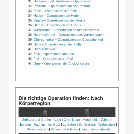
Harnleiter und Harnblase – Operationen
Prostata – Operationen an der Prostata
Penis – Operationen am Penis
Hoden – Operationen am Hoden
Vagina – Operationen an der Vagina
Uterus – Operationen am Uterus
Wirbelsäule – Operationen an der Wirbelsäule
Nervensystem – Operationen am Nervensystem
Oberschenkel – Operationen am Oberschenkel
Hüfte – Operationen an der Hüfte
Unterschenkel
Knie – Operationen am Knie
Fuß – Operationen am Fuß
Vene – Operationen der Angiochirurgie
Die richtige Operation finden: Nach
Körperregion
Schädel und Gehirn
|
Auge
|
Ohr
|
Nase
|
Mundhöhle
|
Zähne
|
Halraum
|
Rachen
|
Kehlkopf
|
Luftröhre
|
Schilddrüse
|
Wirbelsäule
|
Nervensystem
|
Venen und Arterien
|
Haut
|
Immunabwehr