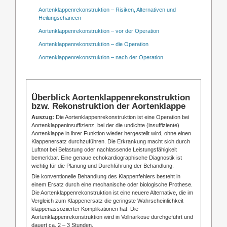
Aortenklappenrekonstruktion – Risiken, Alternativen und
Heilungschancen
Aortenklappenrekonstruktion – vor der Operation
Aortenklappenrekonstruktion – die Operation
Aortenklappenrekonstruktion – nach der Operation
Überblick Aortenklappenrekonstruktion
bzw. Rekonstruktion der Aortenklappe
Auszug:
Die Aortenklappenrekonstruktion ist eine Operation bei
Aortenklappeninsuffizienz, bei der die undichte (insuffiziente)
Aortenklappe in ihrer Funktion wieder hergestellt wird, ohne einen
Klappenersatz durchzuführen. Die Erkrankung macht sich durch
Luftnot bei Belastung oder nachlassende Leistungsfähigkeit
bemerkbar. Eine genaue echokardiographische Diagnostik ist
wichtig für die Planung und Durchführung der Behandlung.
Die konventionelle Behandlung des Klappenfehlers besteht in
einem Ersatz durch eine mechanische oder biologische Prothese.
Die Aortenklappenrekonstruktion ist eine neuere Alternative, die im
Vergleich zum Klappenersatz die geringste Wahrscheinlichkeit
klappenassoziierter Komplikationen hat. Die
Aortenklappenrekonstruktion wird in Vollnarkose durchgeführt und
dauert ca. 2 – 3 Stunden.