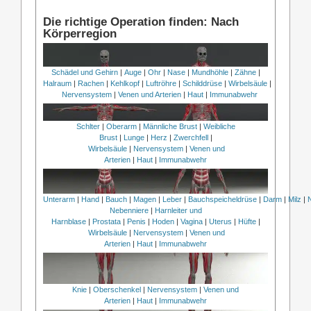
Die richtige Operation finden: Nach
Körperregion
Schädel und Gehirn
|
Auge
|
Ohr
|
Nase
|
Mundhöhle
|
Zähne
|
Halraum
|
Rachen
|
Kehlkopf
|
Luftröhre
|
Schilddrüse
|
Wirbelsäule
|
Nervensystem
|
Venen und Arterien
|
Haut
|
Immunabwehr
Schlter
|
Oberarm
|
Männliche Brust
|
Weibliche
Brust
|
Lunge
|
Herz
|
Zwerchfell
|
Wirbelsäule
|
Nervensystem
|
Venen und
Arterien
|
Haut
|
Immunabwehr
Unterarm
|
Hand
|
Bauch
|
Magen
|
Leber
|
Bauchspeicheldrüse
|
Darm
|
Milz
|
Nebenniere
|
Harnleiter und
Harnblase
|
Prostata
|
Penis
|
Hoden
|
Vagina
|
Uterus
|
Hüfte
|
Wirbelsäule
|
Nervensystem
|
Venen und
Arterien
|
Haut
|
Immunabwehr
Knie
|
Oberschenkel
|
Nervensystem
|
Venen und
Arterien
|
Haut
|
Immunabwehr