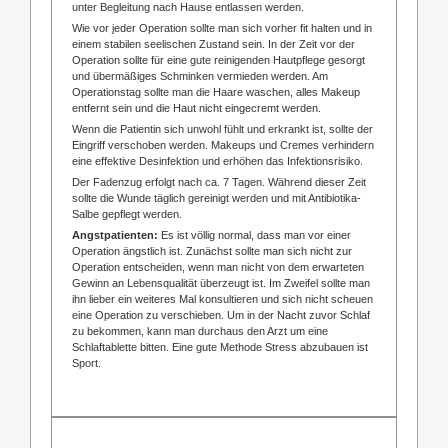
unter Begleitung nach Hause entlassen werden.
Wie vor jeder Operation sollte man sich vorher fit halten und in
einem stabilen seelischen Zustand sein. In der Zeit vor der
Operation sollte für eine gute reinigenden Hautpflege gesorgt
und übermäßiges Schminken vermieden werden. Am
Operationstag sollte man die Haare waschen, alles Makeup
entfernt sein und die Haut nicht eingecremt werden.
Wenn die Patientin sich unwohl fühlt und erkrankt ist, sollte der
Eingriff verschoben werden. Makeups und Cremes verhindern
eine effektive Desinfektion und erhöhen das Infektionsrisiko.
Der Fadenzug erfolgt nach ca. 7 Tagen. Während dieser Zeit
sollte die Wunde täglich gereinigt werden und mit Antibiotika-
Salbe gepflegt werden.
Angstpatienten:
Es ist völlig normal, dass man vor einer
Operation ängstlich ist. Zunächst sollte man sich nicht zur
Operation entscheiden, wenn man nicht von dem erwarteten
Gewinn an Lebensqualität überzeugt ist. Im Zweifel sollte man
ihn lieber ein weiteres Mal konsultieren und sich nicht scheuen
eine Operation zu verschieben. Um in der Nacht zuvor Schlaf
zu bekommen, kann man durchaus den Arzt um eine
Schlaftablette bitten. Eine gute Methode Stress abzubauen ist
Sport.