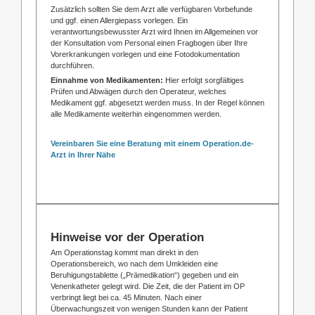
Zusätzlich sollten Sie dem Arzt alle verfügbaren Vorbefunde
und ggf. einen Allergiepass vorlegen. Ein
verantwortungsbewusster Arzt wird Ihnen im Allgemeinen vor
der Konsultation vom Personal einen Fragbogen über Ihre
Vorerkrankungen vorlegen und eine Fotodokumentation
durchführen.
Einnahme von Medikamenten:
Hier erfolgt sorgfältiges
Prüfen und Abwägen durch den Operateur, welches
Medikament ggf. abgesetzt werden muss. In der Regel können
alle Medikamente weiterhin eingenommen werden.
Vereinbaren Sie eine Beratung mit einem Operation.de-
Arzt in Ihrer Nähe
Hinweise vor der Operation
Am Operationstag kommt man direkt in den
Operationsbereich, wo nach dem Umkleiden eine
Beruhigungstablette („Prämedikation“) gegeben und ein
Venenkatheter gelegt wird. Die Zeit, die der Patient im OP
verbringt liegt bei ca. 45 Minuten. Nach einer
Überwachungszeit von wenigen Stunden kann der Patient