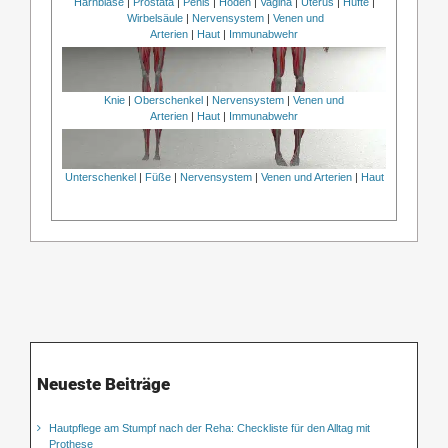
Harnblase
|
Prostata
|
Penis
|
Hoden
|
Vagina
|
Uterus
|
Hüfte
|
Wirbelsäule
|
Nervensystem
|
Venen und
Arterien
|
Haut
|
Immunabwehr
Knie
|
Oberschenkel
|
Nervensystem
|
Venen und
Arterien
|
Haut
|
Immunabwehr
Unterschenkel
|
Füße
|
Nervensystem
|
Venen und Arterien
|
Haut
Neueste Beiträge
Hautpflege am Stumpf nach der Reha: Checkliste für den Alltag mit
Prothese