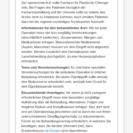
Der operierende Arzt sollte Facharzt für Plastische Chirurgie
sein. Bei Fragen des Patienten bezüglich der
Facharztausbildung und der Urkunde sollte es seitens des
Arztes nicht zu Irritationen kommen. Auch erhalten Patienten
dazu bei der regional zuständigen Ärztekammer Auskunft.
Informationen für den behandelnden Arzt:
Wie bei jeder
Operation muss der Arzt sorgfältig Vorerkrankungen
(einschließlich seelischer), Voroperationen, Allergien und
Medikamente erfragen. Blutverdünnende Medikamente
(Aspirin, Marcumar) müssen vor dem Eingriff nicht abgesetzt
werden. Werden zusätzlich eine Dermabrasion oder
Laserbehandlung durchgeführt, ist eine Herpesprophylaxe
erforderlich.
Tests und Voruntersuchungen:
Es sind keine speziellen
Voruntersuchungen für die ambulante Operation in örtlicher
Betäubung erforderlich. Bei einem Oberlippelift sollte niemals
eine Blutkonserve erforderlich sein, weshalb kein Grund für
eine Eigenblutspende besteht.
Einzureichende Unterlagen:
Vor einem ja nicht zwingend
erforderlichen Eingriff muss eine besonders sorgfältige
Aufklärung über die Behandlung, Alternativen, Folgen und
mögliche Risiken und Komplikationen erfolgen. Dies darf nicht
erst am Operationstag geschehen und ist durch ein von Ihnen
unterschriebenes Einwilligungsformular zu dokumentieren.
Ferner ist ein Behandlungsvertrag erforderlich, in welchem Sie
bestätigen, dass Sie darüber informiert sind, dass
Krankenkassen
die Kosten
nicht übernehmen.