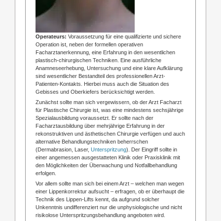
Operateurs:
Voraussetzung für eine qualifizierte und sichere
Operation ist, neben der formellen operativen
Facharztanerkennung, eine Erfahrung in den wesentlichen
plastisch-chirurgischen Techniken. Eine ausführliche
Anamneseerhebung, Untersuchung und eine klare Aufklärung
sind wesentlicher Bestandteil des professionellen Arzt-
Patienten-Kontakts. Hierbei muss auch die Situation des
Gebisses und Oberkiefers berücksichtigt werden.
Zunächst sollte man sich vergewissern, ob der Arzt Facharzt
für Plastische Chirurgie ist, was eine mindestens sechsjährige
Spezialausbildung voraussetzt. Er sollte nach der
Facharztausbildung über mehrjährige Erfahrung in der
rekonstruktiven und ästhetischen Chirurgie verfügen und auch
alternative Behandlungstechniken beherrschen
(Dermabrasion, Laser,
Unterspritzung
). Der Eingriff sollte in
einer angemessen ausgestatteten Klinik oder Praxisklinik mit
den Möglichkeiten der Überwachung und Notfallbehandlung
erfolgen.
Vor allem sollte man sich bei einem Arzt – welchen man wegen
einer Lippenkorrektur aufsucht – erfragen, ob er überhaupt die
Technik des Lippen-Lifts kennt, da aufgrund solcher
Unkenntnis undifferenziert nur die unphysiologische und nicht
risikolose Unterspritzungsbehandlung angeboten wird.