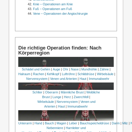
Knie – Operationen am Knie
Fuß – Operationen am Fuß
Vene – Operationen der Angiochirurgie
Die richtige Operation finden: Nach
Körperregion
Schädel und Gehirn
|
Auge
|
Ohr
|
Nase
|
Mundhöhle
|
Zähne
|
Halraum
|
Rachen
|
Kehlkopf
|
Luftröhre
|
Schilddrüse
|
Wirbelsäule
|
Nervensystem
|
Venen und Arterien
|
Haut
|
Immunabwehr
Schlter
|
Oberarm
|
Männliche Brust
|
Weibliche
Brust
|
Lunge
|
Herz
|
Zwerchfell
|
Wirbelsäule
|
Nervensystem
|
Venen und
Arterien
|
Haut
|
Immunabwehr
Unterarm
|
Hand
|
Bauch
|
Magen
|
Leber
|
Bauchspeicheldrüse
|
Darm
|
Milz
|
Nebenniere
|
Harnleiter und