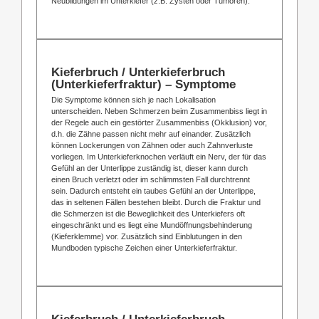
Neubildungen im Unterkiefer (z.B. Zysten oder Tumoren).
Kieferbruch / Unterkieferbruch
(Unterkieferfraktur) – Symptome
Die Symptome können sich je nach Lokalisation
unterscheiden. Neben Schmerzen beim Zusammenbiss liegt in
der Regele auch ein gestörter Zusammenbiss (Okklusion) vor,
d.h. die Zähne passen nicht mehr auf einander. Zusätzlich
können Lockerungen von Zähnen oder auch Zahnverluste
vorliegen. Im Unterkieferknochen verläuft ein Nerv, der für das
Gefühl an der Unterlippe zuständig ist, dieser kann durch
einen Bruch verletzt oder im schlimmsten Fall durchtrennt
sein. Dadurch entsteht ein taubes Gefühl an der Unterlippe,
das in seltenen Fällen bestehen bleibt. Durch die Fraktur und
die Schmerzen ist die Beweglichkeit des Unterkiefers oft
eingeschränkt und es liegt eine Mundöffnungsbehinderung
(Kieferklemme) vor. Zusätzlich sind Einblutungen in den
Mundboden typische Zeichen einer Unterkieferfraktur.
Kieferbruch / Unterkieferbruch