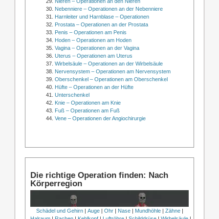
Nieren – Operationen an den Nieren
Nebenniere – Operationen an der Nebenniere
Harnleiter und Harnblase – Operationen
Prostata – Operationen an der Prostata
Penis – Operationen am Penis
Hoden – Operationen am Hoden
Vagina – Operationen an der Vagina
Uterus – Operationen am Uterus
Wirbelsäule – Operationen an der Wirbelsäule
Nervensystem – Operationen am Nervensystem
Oberschenkel – Operationen am Oberschenkel
Hüfte – Operationen an der Hüfte
Unterschenkel
Knie – Operationen am Knie
Fuß – Operationen am Fuß
Vene – Operationen der Angiochirurgie
Die richtige Operation finden: Nach
Körperregion
Schädel und Gehirn
|
Auge
|
Ohr
|
Nase
|
Mundhöhle
|
Zähne
|
Halraum
|
Rachen
|
Kehlkopf
|
Luftröhre
|
Schilddrüse
|
Wirbelsäule
|