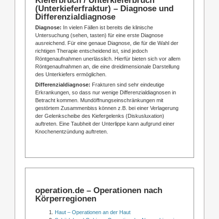
(Unterkieferfraktur) – Diagnose und
Differenzialdiagnose
Diagnose:
In vielen Fällen ist bereits die klinische
Untersuchung (sehen, tasten) für eine erste Diagnose
ausreichend. Für eine genaue Diagnose, die für die Wahl der
richtigen Therapie entscheidend ist, sind jedoch
Röntgenaufnahmen unerlässlich. Hierfür bieten sich vor allem
Röntgenaufnahmen an, die eine dreidimensionale Darstellung
des Unterkiefers ermöglichen.
Differenzialdiagnose:
Frakturen sind sehr eindeutige
Erkrankungen, so dass nur wenige Differenzialdiagnosen in
Betracht kommen. Mundöffnungseinschränkungen mit
gestörtem Zusammenbiss können z.B. bei einer Verlagerung
der Gelenkscheibe des Kiefergelenks (Diskusluxation)
auftreten. Eine Taubheit der Unterlippe kann aufgrund einer
Knochenentzündung auftreten.
operation.de – Operationen nach
Körperregionen
Haut – Operationen an der Haut