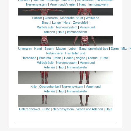
Nervensystem
|
Venen und Arterien
|
Haut
|
Immunabwehr
Schlter
|
Oberarm
|
Männliche Brust
|
Weibliche
Brust
|
Lunge
|
Herz
|
Zwerchfell
|
Wirbelsäule
|
Nervensystem
|
Venen und
Arterien
|
Haut
|
Immunabwehr
Unterarm
|
Hand
|
Bauch
|
Magen
|
Leber
|
Bauchspeicheldrüse
|
Darm
|
Milz
|
Nebenniere
|
Harnleiter und
Harnblase
|
Prostata
|
Penis
|
Hoden
|
Vagina
|
Uterus
|
Hüfte
|
Wirbelsäule
|
Nervensystem
|
Venen und
Arterien
|
Haut
|
Immunabwehr
Knie
|
Oberschenkel
|
Nervensystem
|
Venen und
Arterien
|
Haut
|
Immunabwehr
Unterschenkel
|
Füße
|
Nervensystem
|
Venen und Arterien
|
Haut