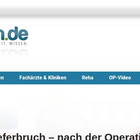
en
Fachärzte & Kliniken
Reha
OP-Video
eferbruch – nach der Operat