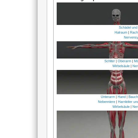
Schädel und
Halraum
|
Rach
Nervens
Schlter
|
Oberarm
|
Mä
Wirbelsäule
|
Ner
Unterarm
|
Hand
|
Bauc
Nebenniere
|
Harnleiter u
Wirbelsäule
|
Ner