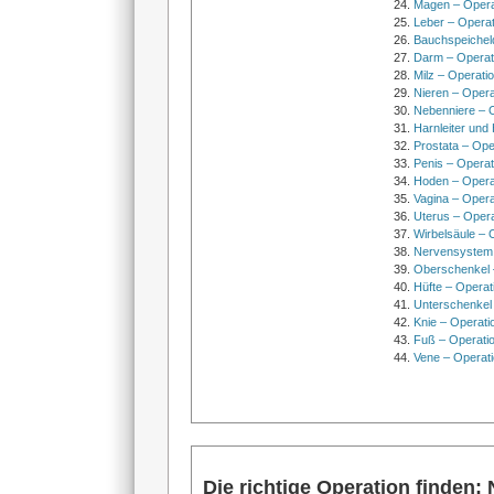
Magen – Oper
Leber – Operat
Bauchspeichel
Darm – Opera
Milz – Operati
Nieren – Opera
Nebenniere – 
Harnleiter und
Prostata – Ope
Penis – Opera
Hoden – Opera
Vagina – Opera
Uterus – Oper
Wirbelsäule – 
Nervensystem
Oberschenkel 
Hüfte – Operat
Unterschenkel
Knie – Operati
Fuß – Operati
Vene – Operati
Die richtige Operation finden: