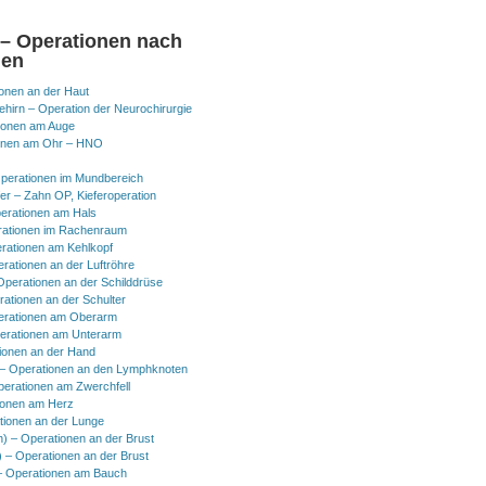
 – Operationen nach
nen
onen an der Haut
hirn – Operation der Neurochirurgie
ionen am Auge
onen am Ohr – HNO
perationen im Mundbereich
er – Zahn OP, Kieferoperation
erationen am Hals
ationen im Rachenraum
rationen am Kehlkopf
erationen an der Luftröhre
Operationen an der Schilddrüse
rationen an der Schulter
erationen am Oberarm
erationen am Unterarm
ionen an der Hand
 Operationen an den Lymphknoten
perationen am Zwerchfell
ionen am Herz
tionen an der Lunge
h) – Operationen an der Brust
) – Operationen an der Brust
 Operationen am Bauch