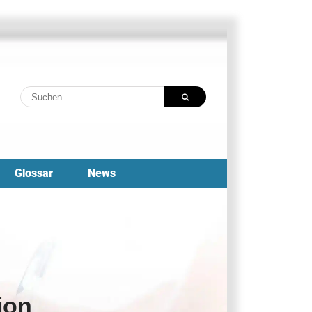
Suche
nach:
Glossar
News
ion