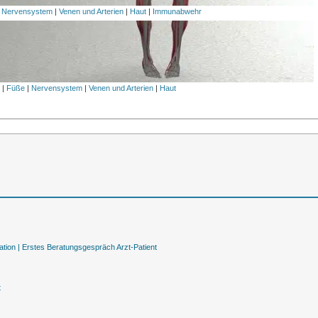
|
Nervensystem
|
Venen und Arterien
|
Haut
|
Immunabwehr
l
|
Füße
|
Nervensystem
|
Venen und Arterien
|
Haut
tion |
Erstes Beratungsgespräch Arzt-Patient
t