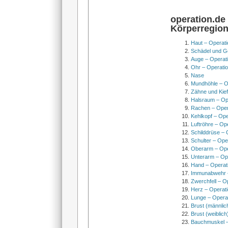
operation.de
Körperregio
Haut – Operati
Schädel und Ge
Auge – Operat
Ohr – Operati
Nase
Mundhöhle – O
Zähne und Kief
Halsraum – Op
Rachen – Oper
Kehlkopf – Ope
Luftröhre – Op
Schilddrüse – 
Schulter – Ope
Oberarm – Op
Unterarm – Op
Hand – Operat
Immunabwehr –
Zwerchfell – O
Herz – Operat
Lunge – Opera
Brust (männlic
Brust (weiblich
Bauchmuskel –