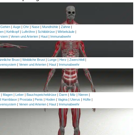
 Gehirn
|
Auge
|
Ohr
|
Nase
|
Mundhöhle
|
Zähne
|
en
|
Kehlkopf
|
Luftröhre
|
Schilddrüse
|
Wirbelsäule
|
ystem
|
Venen und Arterien
|
Haut
|
Immunabwehr
nnliche Brust
|
Weibliche Brust
|
Lunge
|
Herz
|
Zwerchfell
|
vensystem
|
Venen und Arterien
|
Haut
|
Immunabwehr
h
|
Magen
|
Leber
|
Bauchspeicheldrüse
|
Darm
|
Milz
|
Nieren
|
nd Harnblase
|
Prostata
|
Penis
|
Hoden
|
Vagina
|
Uterus
|
Hüfte
|
vensystem
|
Venen und Arterien
|
Haut
|
Immunabwehr