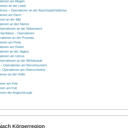
ationen am Magen
ionen an der Leber
drüse – Operationen an der Bauchspeicheldrüse
tionen am Darm
onen an der Milz
tionen an den Nieren
Operationen an der Nebenniere
 Harnblase – Operationen
rationen an der Prostata
tionen am Penis
tionen am Hoden
tionen an der Vagina
ationen am Uterus
Operationen an der Wirbelsäule
 – Operationen am Nervensystem
– Operationen am Oberschenkel
ionen an der Hüfte
onen am Knie
onen am Fuß
onen der Angiochirurgie
 Nach Körperregion