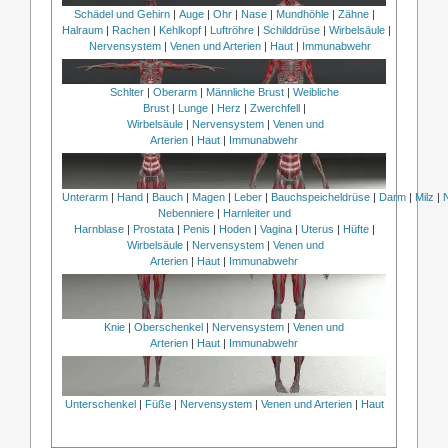
Schädel und Gehirn
|
Auge
|
Ohr
|
Nase
|
Mundhöhle
|
Zähne
|
Halraum
|
Rachen
|
Kehlkopf
|
Luftröhre
|
Schilddrüse
|
Wirbelsäule
|
Nervensystem
|
Venen und Arterien
|
Haut
|
Immunabwehr
Schlter
|
Oberarm
|
Männliche Brust
|
Weibliche
Brust
|
Lunge
|
Herz
|
Zwerchfell
|
Wirbelsäule
|
Nervensystem
|
Venen und
Arterien
|
Haut
|
Immunabwehr
Unterarm
|
Hand
|
Bauch
|
Magen
|
Leber
|
Bauchspeicheldrüse
|
Darm
|
Milz
|
Nebenniere
|
Harnleiter und
Harnblase
|
Prostata
|
Penis
|
Hoden
|
Vagina
|
Uterus
|
Hüfte
|
Wirbelsäule
|
Nervensystem
|
Venen und
Arterien
|
Haut
|
Immunabwehr
Knie
|
Oberschenkel
|
Nervensystem
|
Venen und
Arterien
|
Haut
|
Immunabwehr
Unterschenkel
|
Füße
|
Nervensystem
|
Venen und Arterien
|
Haut