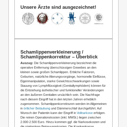
Unsere Ärzte sind ausgezeichnet!
Schamlippenverkleinerung /
Schamlippenkorrektur – Überblick
Auszug:
Die Schamlippenverkleinerung bezeichnet die
operative Entfernung überschüssigen Gewebes an den
kleinen sowie großen Schamlippen. Erbliche Faktoren,
Geburten, natürliche Alterungsvorgänge, hormonelle Einflüsse,
Eigenmanipulation, starke Gewichtsschwankungen sowie
Stauung von Lymphflüssigkeit (Genitallymphödem) können für
die Entstehung ästhetischer und funktioneller Veränderungen
an den äußeren Genitalien ursächlich sein. Die Nachfrage
nach diesem Eingriff hat in den letzten Jahren erheblich
zugenommen. Schamlippenkorrekturen werden im Allgemeinen
in
örtlicher Betäubung
und Dämmerschlaf durchgeführt. Auf
Wunsch der Patientin kann der Eingriff in
Vollnarkose
erfolgen.
Die reinen Operationskosten (inkl. MWSt.) liegen zwischen
2.000-2.500 Euro. Hinzu kommen ggf. die Narkosekosten und
die stationären Betreuungskosten. Die Krankenkasse