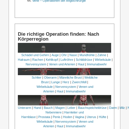
Vene – Operationen der Angiochirurgie
Die richtige Operation finden: Nach
Körperregion
Schädel und Gehirn
|
Auge
|
Ohr
|
Nase
|
Mundhöhle
|
Zähne
|
Halraum
|
Rachen
|
Kehlkopf
|
Luftröhre
|
Schilddrüse
|
Wirbelsäule
|
Nervensystem
|
Venen und Arterien
|
Haut
|
Immunabwehr
Schlter
|
Oberarm
|
Männliche Brust
|
Weibliche
Brust
|
Lunge
|
Herz
|
Zwerchfell
|
Wirbelsäule
|
Nervensystem
|
Venen und
Arterien
|
Haut
|
Immunabwehr
Unterarm
|
Hand
|
Bauch
|
Magen
|
Leber
|
Bauchspeicheldrüse
|
Darm
|
Milz
|
Nebenniere
|
Harnleiter und
Harnblase
|
Prostata
|
Penis
|
Hoden
|
Vagina
|
Uterus
|
Hüfte
|
Wirbelsäule
|
Nervensystem
|
Venen und
Arterien
|
Haut
|
Immunabwehr