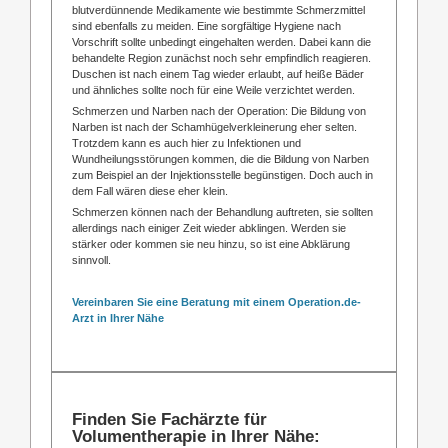
blutverdünnende Medikamente wie bestimmte Schmerzmittel
sind ebenfalls zu meiden. Eine sorgfältige Hygiene nach
Vorschrift sollte unbedingt eingehalten werden. Dabei kann die
behandelte Region zunächst noch sehr empfindlich reagieren.
Duschen ist nach einem Tag wieder erlaubt, auf heiße Bäder
und ähnliches sollte noch für eine Weile verzichtet werden.
Schmerzen und Narben nach der Operation: Die Bildung von
Narben ist nach der Schamhügelverkleinerung eher selten.
Trotzdem kann es auch hier zu Infektionen und
Wundheilungsstörungen kommen, die die Bildung von Narben
zum Beispiel an der Injektionsstelle begünstigen. Doch auch in
dem Fall wären diese eher klein.
Schmerzen können nach der Behandlung auftreten, sie sollten
allerdings nach einiger Zeit wieder abklingen. Werden sie
stärker oder kommen sie neu hinzu, so ist eine Abklärung
sinnvoll.
Vereinbaren Sie eine Beratung mit einem Operation.de-
Arzt in Ihrer Nähe
Finden Sie Fachärzte für
Volumentherapie in Ihrer Nähe: