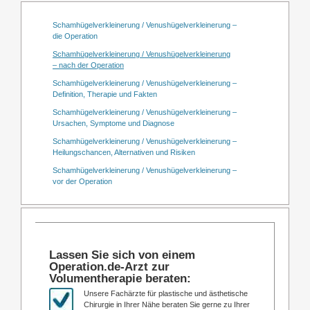
Schamhügelverkleinerung / Venushügelverkleinerung –
die Operation
Schamhügelverkleinerung / Venushügelverkleinerung
– nach der Operation
Schamhügelverkleinerung / Venushügelverkleinerung –
Definition, Therapie und Fakten
Schamhügelverkleinerung / Venushügelverkleinerung –
Ursachen, Symptome und Diagnose
Schamhügelverkleinerung / Venushügelverkleinerung –
Heilungschancen, Alternativen und Risiken
Schamhügelverkleinerung / Venushügelverkleinerung –
vor der Operation
Lassen Sie sich von einem
Operation.de-Arzt zur
Volumentherapie beraten:
Unsere Fachärzte für plastische und ästhetische
Chirurgie in Ihrer Nähe beraten Sie gerne zu Ihrer