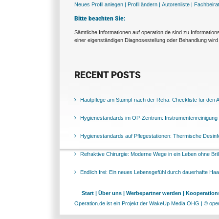
Neues Profil anlegen |
Profil ändern |
Autorenliste |
Fachbeira
Bitte beachten Sie:
Sämtliche Informationen auf operation.de sind zu Informatio
einer eigenständigen Diagnosestellung oder Behandlung wird 
RECENT POSTS
Hautpflege am Stumpf nach der Reha: Checkliste für den Al
Hygienestandards im OP-Zentrum: Instrumentenreinigung 
Hygienestandards auf Pflegestationen: Thermische Desinfek
Refraktive Chirurgie: Moderne Wege in ein Leben ohne Bril
Endlich frei: Ein neues Lebensgefühl durch dauerhafte Ha
Start |
Über uns |
Werbepartner werden |
Kooperations
Operation.de ist ein Projekt der WakeUp Media OHG | © opera