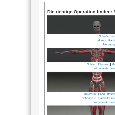
Die richtige Operation finden:
Schädel und
Halraum
|
Rach
Nervens
Schlter
|
Oberarm
|
Mä
Wirbelsäule
|
Ner
Unterarm
|
Hand
|
Bauc
Nebenniere
|
Harnleiter u
Wirbelsäule
|
Ner