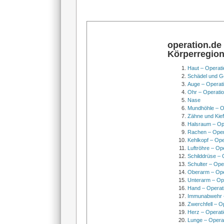
operation.de
Körperregio
Haut – Operati
Schädel und Ge
Auge – Operat
Ohr – Operati
Nase
Mundhöhle – O
Zähne und Kief
Halsraum – Op
Rachen – Oper
Kehlkopf – Ope
Luftröhre – Op
Schilddrüse – 
Schulter – Ope
Oberarm – Op
Unterarm – Op
Hand – Operat
Immunabwehr –
Zwerchfell – O
Herz – Operat
Lunge – Opera