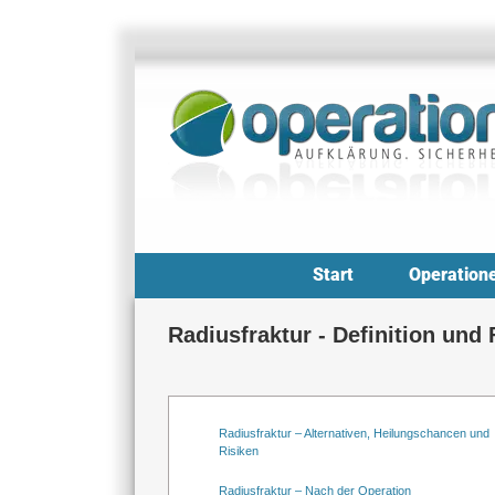
Zum
Inhalt
springen
Start
Operation
Radiusfraktur - Definition und
Radiusfraktur – Alternativen, Heilungschancen und
Risiken
Radiusfraktur – Nach der Operation