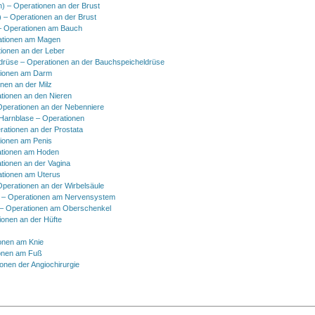
h) – Operationen an der Brust
) – Operationen an der Brust
 Operationen am Bauch
ationen am Magen
ionen an der Leber
drüse – Operationen an der Bauchspeicheldrüse
tionen am Darm
onen an der Milz
tionen an den Nieren
Operationen an der Nebenniere
 Harnblase – Operationen
rationen an der Prostata
tionen am Penis
tionen am Hoden
tionen an der Vagina
ationen am Uterus
Operationen an der Wirbelsäule
 – Operationen am Nervensystem
– Operationen am Oberschenkel
ionen an der Hüfte
onen am Knie
onen am Fuß
onen der Angiochirurgie