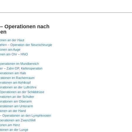
 – Operationen nach
nen
onen an der Haut
hirn – Operation der Neurochirurgie
ionen am Auge
onen am Ohr – HNO
perationen im Mundbereich
er – Zahn OP, Kieferoperation
erationen am Hals
ationen im Rachenraum
rationen am Kehlkopf
erationen an der Luftröhre
Operationen an der Schilddrüse
rationen an der Schulter
erationen am Oberarm
erationen am Unterarm
ionen an der Hand
 Operationen an den Lymphknoten
perationen am Zwerchfell
ionen am Herz
tionen an der Lunge