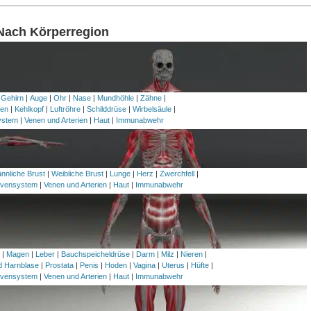
 Nach Körperregion
 Gehirn
|
Auge
|
Ohr
|
Nase
|
Mundhöhle
|
Zähne
|
en
|
Kehlkopf
|
Luftröhre
|
Schilddrüse
|
Wirbelsäule
|
ystem
|
Venen und Arterien
|
Haut
|
Immunabwehr
nnliche Brust
|
Weibliche Brust
|
Lunge
|
Herz
|
Zwerchfell
|
vensystem
|
Venen und Arterien
|
Haut
|
Immunabwehr
h
|
Magen
|
Leber
|
Bauchspeicheldrüse
|
Darm
|
Milz
|
Nieren
|
nd Harnblase
|
Prostata
|
Penis
|
Hoden
|
Vagina
|
Uterus
|
Hüfte
|
vensystem
|
Venen und Arterien
|
Haut
|
Immunabwehr