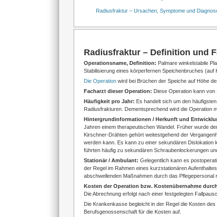
Radiusfraktur – Ursachen, Symptome und Diagnos
Radiusfraktur – Definition und 
Operationsname, Definition:
Palmare winkelstabile Pla
Stabilisierung eines körperfernen Speichenbruches (auf 
Die Operation
wird bei Brüchen der Speiche auf Höhe d
Facharzt dieser Operation:
Diese Operation kann von 
Häufigkeit pro Jahr:
Es handelt sich um den häufigsten
Radiusfrakturen. Dementsprechend wird die Operation m
Hintergrundinformationen / Herkunft und Entwickl
Jahren einem therapeutischen Wandel. Früher wurde der
Kirschner-Drähten gehört weitestgehend der Vergangenheit
werden kann. Es kann zu einer sekundären Dislokation k
führten häufig zu sekundären Schraubenlockerungen und
Stationär / Ambulant:
Gelegentlich kann es postopera
der Regel im Rahmen eines kurzstationären Aufenthalte
abschwellenden Maßnahmen durch das Pflegepersonal r
Kosten der Operation bzw. Kostenübernahme durch
Die Abrechnung erfolgt nach einer festgelegten Fallpaus
Die Krankenkasse begleicht in der Regel die Kosten des 
Berufsgenossenschaft für die Kosten auf.