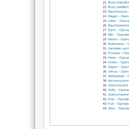
Brust (männlic
Brust (weiblich
Bauchmuskel –
Magen – Oper
Leber – Operat
Bauchspeichel
Darm – Opera
Milz – Operati
Nieren – Opera
Nebenniere – 
Harnleiter und
Prostata – Ope
Penis – Opera
Hoden – Opera
Vagina – Opera
Uterus – Oper
Wirbelsäule – 
Nervensystem
Oberschenkel 
Hüfte – Operat
Unterschenkel
Knie – Operati
Fuß – Operati
Vene – Operati