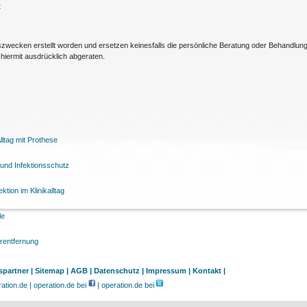
t
nszwecken erstellt worden und ersetzen keinesfalls die persönliche Beratung oder Behandlu
hiermit ausdrücklich abgeraten.
ltag mit Prothese
und Infektionsschutz
tion im Klinikalltag
le
arentfernung
partner |
Sitemap |
AGB |
Datenschutz |
Impressum |
Kontakt |
tion.de | operation.de bei
| operation.de bei