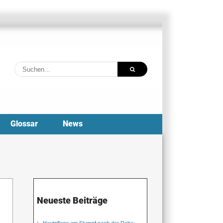
Suche
nach:
Glossar
News
Neueste Beiträge
Hautpflege am Stumpf nach der Reha: