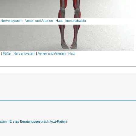
|
Nervensystem
|
Venen und Arterien
|
Haut
|
Immunabwehr
l
|
Füße
|
Nervensystem
|
Venen und Arterien
|
Haut
tion |
Erstes Beratungsgespräch Arzt-Patient