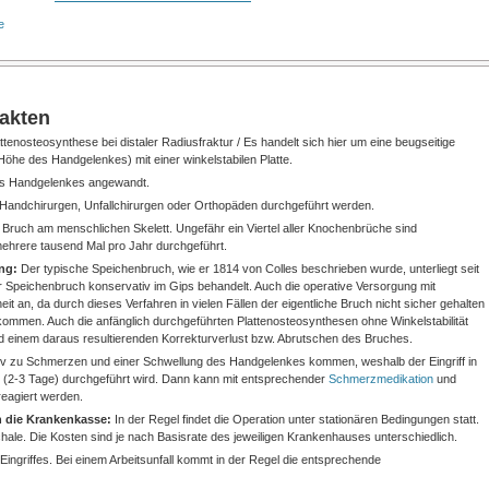
e
Fakten
ttenosteosynthese bei distaler Radiusfraktur / Es handelt sich hier um eine beugseitige
Höhe des Handgelenkes) mit einer winkelstabilen Platte.
es Handgelenkes angewandt.
Handchirurgen, Unfallchirurgen oder Orthopäden durchgeführt werden.
 Bruch am menschlichen Skelett. Ungefähr ein Viertel aller Knochenbrüche sind
ehrere tausend Mal pro Jahr durchgeführt.
ung:
Der typische Speichenbruch, wie er 1814 von Colles beschrieben wurde, unterliegt seit
 Speichenbruch konservativ im Gips behandelt. Auch die operative Versorgung mit
 an, da durch dieses Verfahren in vielen Fällen der eigentliche Bruch nicht sicher gehalten
ommen. Auch die anfänglich durchgeführten Plattenosteosynthesen ohne Winkelstabilität
 einem daraus resultierenden Korrekturverlust bzw. Abrutschen des Bruches.
tiv zu Schmerzen und einer Schwellung des Handgelenkes kommen, weshalb der Eingriff in
s (2-3 Tage) durchgeführt wird. Dann kann mit entsprechender
Schmerzmedikation
und
eagiert werden.
 die Krankenkasse:
In der Regel findet die Operation unter stationären Bedingungen statt.
chale. Die Kosten sind je nach Basisrate des jeweiligen Krankenhauses unterschiedlich.
Eingriffes. Bei einem Arbeitsunfall kommt in der Regel die entsprechende