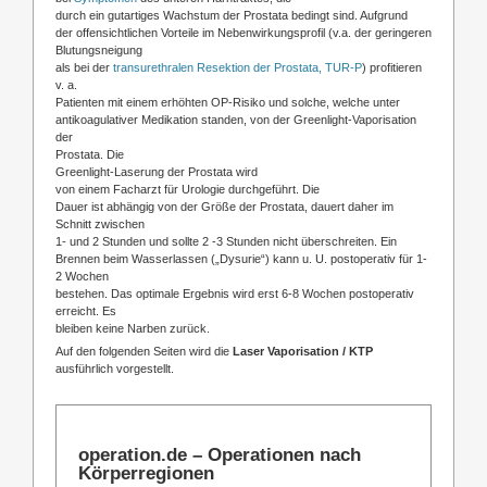
durch ein gutartiges Wachstum der Prostata bedingt sind. Aufgrund
der offensichtlichen Vorteile im Nebenwirkungsprofil (v.a. der geringeren
Blutungsneigung
als bei der
transurethralen Resektion der Prostata, TUR-P
) profitieren
v. a.
Patienten mit einem erhöhten OP-Risiko und solche, welche unter
antikoagulativer Medikation standen, von der Greenlight-Vaporisation
der
Prostata. Die
Greenlight-Laserung der Prostata
wird
von einem Facharzt für Urologie durchgeführt. Die
Dauer ist abhängig von der Größe der Prostata, dauert daher im
Schnitt zwischen
1- und 2 Stunden und sollte 2 -3 Stunden nicht überschreiten. Ein
Brennen beim Wasserlassen („Dysurie“) kann u. U. postoperativ für 1-
2 Wochen
bestehen. Das optimale Ergebnis wird erst 6-8 Wochen postoperativ
erreicht. Es
bleiben keine Narben zurück.
Auf den folgenden Seiten wird die
Laser Vaporisation / KTP
ausführlich vorgestellt.
operation.de – Operationen nach
Körperregionen