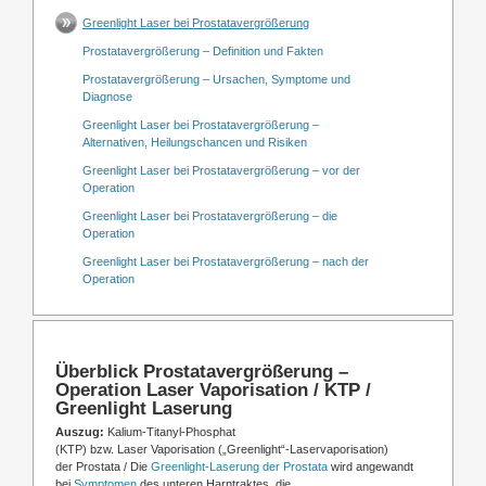
Greenlight Laser bei Prostatavergrößerung
Prostatavergrößerung – Definition und Fakten
Prostatavergrößerung – Ursachen, Symptome und
Diagnose
Greenlight Laser bei Prostatavergrößerung –
Alternativen, Heilungschancen und Risiken
Greenlight Laser bei Prostatavergrößerung – vor der
Operation
Greenlight Laser bei Prostatavergrößerung – die
Operation
Greenlight Laser bei Prostatavergrößerung – nach der
Operation
Überblick Prostatavergrößerung –
Operation Laser Vaporisation / KTP /
Greenlight Laserung
Auszug:
Kalium-Titanyl-Phosphat
(KTP) bzw. Laser Vaporisation („Greenlight“-Laservaporisation)
der Prostata / Die
Greenlight-Laserung der Prostata
wird angewandt
bei
Symptomen
des unteren Harntraktes, die