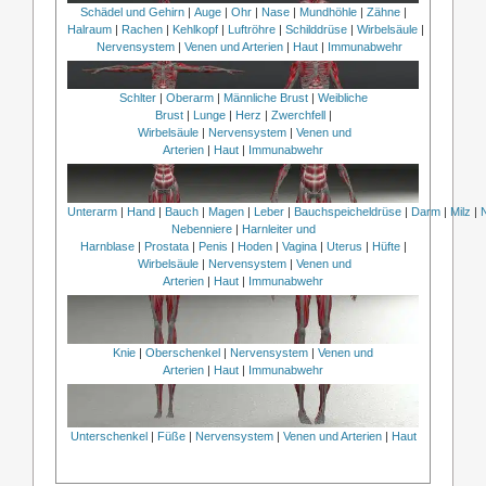
Schädel und Gehirn
|
Auge
|
Ohr
|
Nase
|
Mundhöhle
|
Zähne
|
Halraum
|
Rachen
|
Kehlkopf
|
Luftröhre
|
Schilddrüse
|
Wirbelsäule
|
Nervensystem
|
Venen und Arterien
|
Haut
|
Immunabwehr
Schlter
|
Oberarm
|
Männliche Brust
|
Weibliche
Brust
|
Lunge
|
Herz
|
Zwerchfell
|
Wirbelsäule
|
Nervensystem
|
Venen und
Arterien
|
Haut
|
Immunabwehr
Unterarm
|
Hand
|
Bauch
|
Magen
|
Leber
|
Bauchspeicheldrüse
|
Darm
|
Milz
|
Nebenniere
|
Harnleiter und
Harnblase
|
Prostata
|
Penis
|
Hoden
|
Vagina
|
Uterus
|
Hüfte
|
Wirbelsäule
|
Nervensystem
|
Venen und
Arterien
|
Haut
|
Immunabwehr
Knie
|
Oberschenkel
|
Nervensystem
|
Venen und
Arterien
|
Haut
|
Immunabwehr
Unterschenkel
|
Füße
|
Nervensystem
|
Venen und Arterien
|
Haut