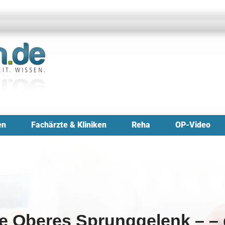
en
Fachärzte & Kliniken
Reha
OP-Video
 Oberes Sprunggelenk – – 