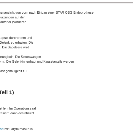
tgenansicht von vorn nach Einbau einer STAR OSG Endoprothese
kürzungen auf der
anterior (vorderer
kapsel durchtrennt und
Gelenk zu erhalten. Die
 Die Sägeleere wird
prungbein. Die Seitenwangen
ernt. Die Gelenkinnenhaut und Kapselanteile werden
 Passgenauigkeit zu
eil 1)
fehlen. Im Operationssaal
siert, dann desinfiziert
ose
mit Larynxmaske in