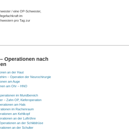
chwester / eine OP-Schwester,
flegefachkraft im
Schwestern pro Tag zur
 – Operationen nach
nen
onen an der Haut
hirn – Operation der Neurochirurgie
ionen am Auge
onen am Ohr – HNO
perationen im Mundbereich
er – Zahn OP, Kieferoperation
erationen am Hals
ationen im Rachenraum
rationen am Kehlkopf
erationen an der Luftröhre
Operationen an der Schilddrüse
rationen an der Schulter