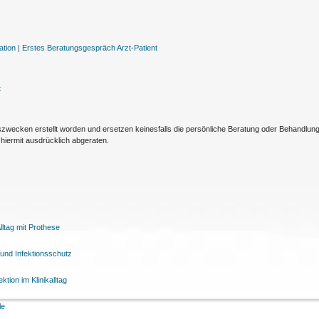
tion |
Erstes Beratungsgespräch Arzt-Patient
t
nszwecken erstellt worden und ersetzen keinesfalls die persönliche Beratung oder Behandlu
hiermit ausdrücklich abgeraten.
ltag mit Prothese
und Infektionsschutz
tion im Klinikalltag
le