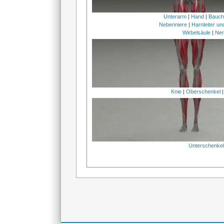
Unterarm
|
Hand
|
Bauc
Nebenniere
|
Harnleiter u
Wirbelsäule
|
Ner
Knie
|
Oberschenkel
Unterschenke