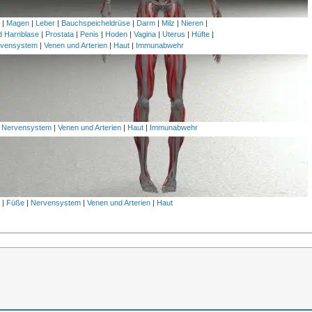
h
|
Magen
|
Leber
|
Bauchspeicheldrüse
|
Darm
|
Milz
|
Nieren
|
nd Harnblase
|
Prostata
|
Penis
|
Hoden
|
Vagina
|
Uterus
|
Hüfte
|
vensystem
|
Venen und Arterien
|
Haut
|
Immunabwehr
|
Nervensystem
|
Venen und Arterien
|
Haut
|
Immunabwehr
l
|
Füße
|
Nervensystem
|
Venen und Arterien
|
Haut