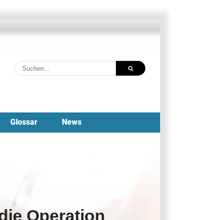
Suche
nach:
Glossar
News
die Operation