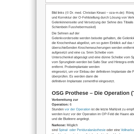
Bild links (
© Dr. med. Christian Kinast – oza-m.de
): Rön
und Korrektur der O-Fehlstellung durch Lösung von Ver
Gelenkinnenseite und Versetzung der Sehne des Tibialis 
Schienbein Fusshebermuskel)
Die Sehnen auf der
Gelenkvorderseite werden beiseite gehalten, die Gelenk
die Knochenhaut abgelöst, um so guten Einblick auf das 
überschießenden Knochenwucherungen werden entfernt.
aufgesetzt und eine ca. 5mm Scheibe vom
Unterschenkel abgesägt und eine dünne Scheibe vom S
vom Sprungbein werden bei Salto Star und Hintegra entf
entfernt. Probeimplantate werden
eingesetzt, um vor Einbau der definitiven Implantate die
überprüfen. Es werden dann die
definitiven Implantate zementfrei eingesetzt.
OSG Prothese – Die Operation (T
Vorbereitung zur
Operation:
6
Stunden
vor der Operation
ist die letzte Mahlzeit zu emp
werden kurz vor der Operation im OP-Feld die Haare abra
und die Blutleere angelegt.
Narkose:
Möglich
sind
Spinal- oder Periduralanästhesie
oder eine
Vollnark