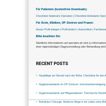
Für Patienten (kostenfreie Downloads):
Checkliste Stationäre Operation |
Checkliste Ambulante Opera
Für Ärzte, Kliniken, OP-Zentren und Praxen:
Neues Profil anlegen |
Profil ändern |
Autorenliste |
Fachbeira
Bitte beachten Sie:
Sämtliche Informationen auf operation.de sind zu Informatio
einer eigenständigen Diagnosestellung oder Behandlung wird 
RECENT POSTS
Hautpflege am Stumpf nach der Reha: Checkliste für den Al
Hygienestandards im OP-Zentrum: Instrumentenreinigung 
Hygienestandards auf Pflegestationen: Thermische Desinfek
Refraktive Chirurgie: Moderne Wege in ein Leben ohne Bril