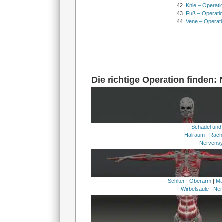
Knie – Operati
Fuß – Operati
Vene – Operati
Die richtige Operation finden:
Schädel und
Halraum
|
Rach
Nervens
Schlter
|
Oberarm
|
Mä
Wirbelsäule
|
Ner