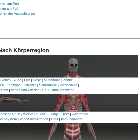
onen am Knie
onen am Fuß
onen der Angiochirurgie
 Nach Körperregion
 Gehirn
|
Auge
|
Ohr
|
Nase
|
Mundhöhle
|
Zähne
|
en
|
Kehlkopf
|
Luftröhre
|
Schilddrüse
|
Wirbelsäule
|
ystem
|
Venen und Arterien
|
Haut
|
Immunabwehr
nnliche Brust
|
Weibliche Brust
|
Lunge
|
Herz
|
Zwerchfell
|
vensystem
|
Venen und Arterien
|
Haut
|
Immunabwehr