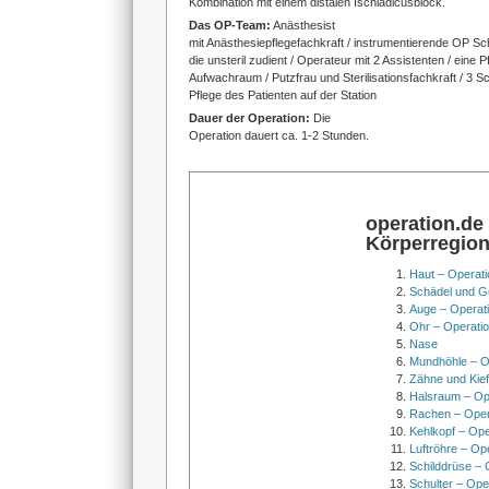
Kombination mit einem distalen Ischiadicusblock.
Das OP-Team:
Anästhesist
mit Anästhesiepflegefachkraft / instrumentierende OP S
die unsteril zudient / Operateur mit 2 Assistenten / eine P
Aufwachraum / Putzfrau und Sterilisationsfachkraft / 3 
Pflege des Patienten auf der Station
Dauer der Operation:
Die
Operation dauert ca. 1-2 Stunden.
operation.de
Körperregio
Haut – Operati
Schädel und Ge
Auge – Operat
Ohr – Operati
Nase
Mundhöhle – O
Zähne und Kief
Halsraum – Op
Rachen – Oper
Kehlkopf – Ope
Luftröhre – Op
Schilddrüse – 
Schulter – Ope