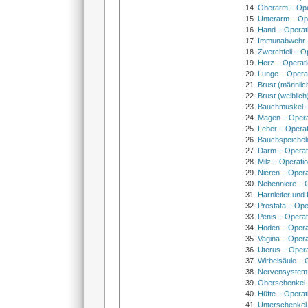
Oberarm – Op
Unterarm – Op
Hand – Operat
Immunabwehr –
Zwerchfell – O
Herz – Operat
Lunge – Opera
Brust (männlic
Brust (weiblich
Bauchmuskel –
Magen – Oper
Leber – Operat
Bauchspeichel
Darm – Opera
Milz – Operati
Nieren – Opera
Nebenniere – 
Harnleiter und
Prostata – Ope
Penis – Opera
Hoden – Opera
Vagina – Opera
Uterus – Oper
Wirbelsäule – 
Nervensystem
Oberschenkel 
Hüfte – Operat
Unterschenkel