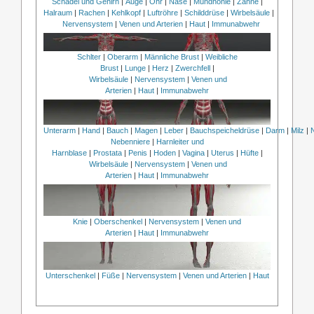
Schädel und Gehirn
|
Auge
|
Ohr
|
Nase
|
Mundhöhle
|
Zähne
|
Halraum
|
Rachen
|
Kehlkopf
|
Luftröhre
|
Schilddrüse
|
Wirbelsäule
|
Nervensystem
|
Venen und Arterien
|
Haut
|
Immunabwehr
Schlter
|
Oberarm
|
Männliche Brust
|
Weibliche
Brust
|
Lunge
|
Herz
|
Zwerchfell
|
Wirbelsäule
|
Nervensystem
|
Venen und
Arterien
|
Haut
|
Immunabwehr
Unterarm
|
Hand
|
Bauch
|
Magen
|
Leber
|
Bauchspeicheldrüse
|
Darm
|
Milz
|
Nebenniere
|
Harnleiter und
Harnblase
|
Prostata
|
Penis
|
Hoden
|
Vagina
|
Uterus
|
Hüfte
|
Wirbelsäule
|
Nervensystem
|
Venen und
Arterien
|
Haut
|
Immunabwehr
Knie
|
Oberschenkel
|
Nervensystem
|
Venen und
Arterien
|
Haut
|
Immunabwehr
Unterschenkel
|
Füße
|
Nervensystem
|
Venen und Arterien
|
Haut