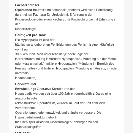
Facharzt dieser
Operation:
Beurteilt und behandelt (operiert) wird diese Fehlbildung
durch einen Facharzt für Urologie mit Erfahrung in der
Kinderurologie oder einen Facharzt für Kinderchirurgie mit Erfahrung in
der
Kinderurologie.
Häufigkeit pro Jahr:
Die Hypospadie ist eine der
häufigsten angeborenen Fehlbildungen des Penis mit einer Häufigkeit
von 1 auf
300 Geburten. Man unterscheidet je nach Lage der
Harnröhrenmündung in
vordere Hypospadien (Mündung auf der Eichel
oder kurz unterhalb), mittlere Hypospadien (Mündung im Bereich des
Penisschaftes) und hintere Hypospadien (Mündung am Ansatz, im oder
unterhalb
Hodensackes).
Herkunft und
Entwicklung:
Operative Korrekturen der
Hypospadie werden seit über 100 Jahren durchgeführt. Da es eine
anspruchsvolle
rekonstruktive Operation ist, wurden im Lauf der Zeit sehr viele
verschiedene
Operationsmethoden entwickelt und ständig verbessert. Die
Hypospadiekorrektur gehört
für einen spezialisierten Kinderurologen/-chirurgen zu den
Standardeingriffen.
Stationär /