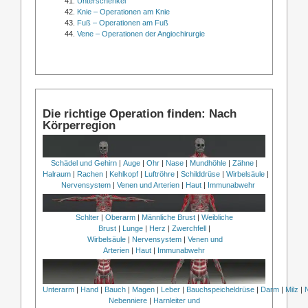
Unterschenkel
Knie – Operationen am Knie
Fuß – Operationen am Fuß
Vene – Operationen der Angiochirurgie
Die richtige Operation finden: Nach
Körperregion
Schädel und Gehirn
|
Auge
|
Ohr
|
Nase
|
Mundhöhle
|
Zähne
|
Halraum
|
Rachen
|
Kehlkopf
|
Luftröhre
|
Schilddrüse
|
Wirbelsäule
|
Nervensystem
|
Venen und Arterien
|
Haut
|
Immunabwehr
Schlter
|
Oberarm
|
Männliche Brust
|
Weibliche
Brust
|
Lunge
|
Herz
|
Zwerchfell
|
Wirbelsäule
|
Nervensystem
|
Venen und
Arterien
|
Haut
|
Immunabwehr
Unterarm
|
Hand
|
Bauch
|
Magen
|
Leber
|
Bauchspeicheldrüse
|
Darm
|
Milz
|
Nebenniere
|
Harnleiter und