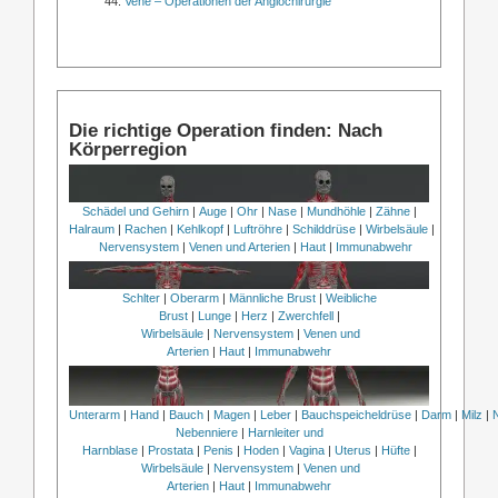
Vene – Operationen der Angiochirurgie
Die richtige Operation finden: Nach
Körperregion
Schädel und Gehirn
|
Auge
|
Ohr
|
Nase
|
Mundhöhle
|
Zähne
|
Halraum
|
Rachen
|
Kehlkopf
|
Luftröhre
|
Schilddrüse
|
Wirbelsäule
|
Nervensystem
|
Venen und Arterien
|
Haut
|
Immunabwehr
Schlter
|
Oberarm
|
Männliche Brust
|
Weibliche
Brust
|
Lunge
|
Herz
|
Zwerchfell
|
Wirbelsäule
|
Nervensystem
|
Venen und
Arterien
|
Haut
|
Immunabwehr
Unterarm
|
Hand
|
Bauch
|
Magen
|
Leber
|
Bauchspeicheldrüse
|
Darm
|
Milz
|
Nebenniere
|
Harnleiter und
Harnblase
|
Prostata
|
Penis
|
Hoden
|
Vagina
|
Uterus
|
Hüfte
|
Wirbelsäule
|
Nervensystem
|
Venen und
Arterien
|
Haut
|
Immunabwehr