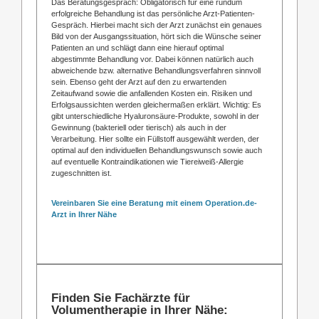
Das Beratungsgespräch: Obligatorisch für eine rundum
erfolgreiche Behandlung ist das persönliche Arzt-Patienten-
Gespräch. Hierbei macht sich der Arzt zunächst ein genaues
Bild von der Ausgangssituation, hört sich die Wünsche seiner
Patienten an und schlägt dann eine hierauf optimal
abgestimmte Behandlung vor. Dabei können natürlich auch
abweichende bzw. alternative Behandlungsverfahren sinnvoll
sein. Ebenso geht der Arzt auf den zu erwartenden
Zeitaufwand sowie die anfallenden Kosten ein. Risiken und
Erfolgsaussichten werden gleichermaßen erklärt. Wichtig: Es
gibt unterschiedliche Hyaluronsäure-Produkte, sowohl in der
Gewinnung (bakteriell oder tierisch) als auch in der
Verarbeitung. Hier sollte ein Füllstoff ausgewählt werden, der
optimal auf den individuellen Behandlungswunsch sowie auch
auf eventuelle Kontraindikationen wie Tiereiweiß-Allergie
zugeschnitten ist.
Vereinbaren Sie eine Beratung mit einem Operation.de-
Arzt in Ihrer Nähe
Finden Sie Fachärzte für
Volumentherapie in Ihrer Nähe: