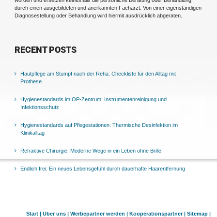
worden und ersetzen keinesfalls die persönliche Beratung oder Behandlung
durch einen ausgebildeten und anerkannten Facharzt. Von einer eigenständigen
Diagnosestellung oder Behandlung wird hiermit ausdrücklich abgeraten.
RECENT POSTS
Hautpflege am Stumpf nach der Reha: Checkliste für den Alltag mit
Prothese
Hygienestandards im OP-Zentrum: Instrumentenreinigung und
Infektionsschutz
Hygienestandards auf Pflegestationen: Thermische Desinfektion im
Klinikalltag
Refraktive Chirurgie: Moderne Wege in ein Leben ohne Brille
Endlich frei: Ein neues Lebensgefühl durch dauerhafte Haarentfernung
Start |
Über uns |
Werbepartner werden |
Kooperationspartner |
Sitemap |