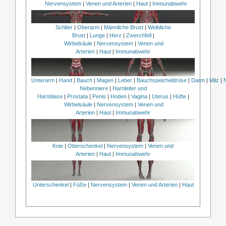
Nervensystem
|
Venen und Arterien
|
Haut
|
Immunabwehr
Schlter
|
Oberarm
|
Männliche Brust
|
Weibliche
Brust
|
Lunge
|
Herz
|
Zwerchfell
|
Wirbelsäule
|
Nervensystem
|
Venen und
Arterien
|
Haut
|
Immunabwehr
Unterarm
|
Hand
|
Bauch
|
Magen
|
Leber
|
Bauchspeicheldrüse
|
Darm
|
Milz
|
Nebenniere
|
Harnleiter und
Harnblase
|
Prostata
|
Penis
|
Hoden
|
Vagina
|
Uterus
|
Hüfte
|
Wirbelsäule
|
Nervensystem
|
Venen und
Arterien
|
Haut
|
Immunabwehr
Knie
|
Oberschenkel
|
Nervensystem
|
Venen und
Arterien
|
Haut
|
Immunabwehr
Unterschenkel
|
Füße
|
Nervensystem
|
Venen und Arterien
|
Haut