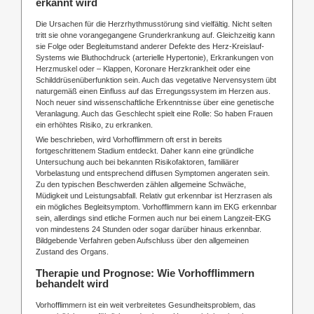
erkannt wird
Die Ursachen für die Herzrhythmusstörung sind vielfältig. Nicht selten
tritt sie ohne vorangegangene Grunderkrankung auf. Gleichzeitig kann
sie Folge oder Begleitumstand anderer Defekte des Herz-Kreislauf-
Systems wie Bluthochdruck (arterielle Hypertonie), Erkrankungen von
Herzmuskel oder – Klappen, Koronare Herzkrankheit oder eine
Schilddrüsenüberfunktion sein. Auch das vegetative Nervensystem übt
naturgemäß einen Einfluss auf das Erregungssystem im Herzen aus.
Noch neuer sind wissenschaftliche Erkenntnisse über eine genetische
Veranlagung. Auch das Geschlecht spielt eine Rolle: So haben Frauen
ein erhöhtes Risiko, zu erkranken.
Wie beschrieben, wird Vorhofflimmern oft erst in bereits
fortgeschrittenem Stadium entdeckt. Daher kann eine gründliche
Untersuchung auch bei bekannten Risikofaktoren, familiärer
Vorbelastung und entsprechend diffusen Symptomen angeraten sein.
Zu den typischen Beschwerden zählen allgemeine Schwäche,
Müdigkeit und Leistungsabfall. Relativ gut erkennbar ist Herzrasen als
ein mögliches Begleitsymptom. Vorhofflimmern kann im EKG erkennbar
sein, allerdings sind etliche Formen auch nur bei einem Langzeit-EKG
von mindestens 24 Stunden oder sogar darüber hinaus erkennbar.
Bildgebende Verfahren geben Aufschluss über den allgemeinen
Zustand des Organs.
Therapie und Prognose: Wie Vorhofflimmern
behandelt wird
Vorhofflimmern ist ein weit verbreitetes Gesundheitsproblem, das