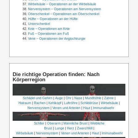
Wirbelsäule – Operationen an der Wirbelsäule
Nervensystem – Operationen am Nervensystem
Oberschenkel – Operationen am Oberschenkel
Hüfte – Operationen an der Hüfte
Unterschenkel
Knie – Operationen am Knie
Fuß – Operationen am Fuß
Vene – Operationen der Angiochirurgie
Die richtige Operation finden: Nach
Körperregion
Schädel und Gehirn
|
Auge
|
Ohr
|
Nase
|
Mundhöhle
|
Zähne
|
Halraum
|
Rachen
|
Kehlkopf
|
Luftröhre
|
Schilddrüse
|
Wirbelsäule
|
Nervensystem
|
Venen und Arterien
|
Haut
|
Immunabwehr
Schlter
|
Oberarm
|
Männliche Brust
|
Weibliche
Brust
|
Lunge
|
Herz
|
Zwerchfell
|
Wirbelsäule
|
Nervensystem
|
Venen und Arterien
|
Haut
|
Immunabwehr