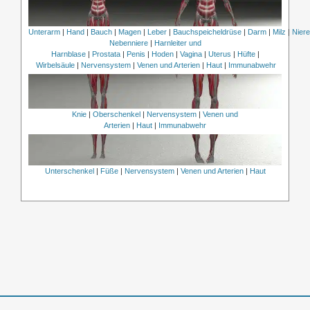
Unterarm
|
Hand
|
Bauch
|
Magen
|
Leber
|
Bauchspeicheldrüse
|
Darm
|
Milz
|
Nier
Nebenniere
|
Harnleiter und
Harnblase
|
Prostata
|
Penis
|
Hoden
|
Vagina
|
Uterus
|
Hüfte
|
Wirbelsäule
|
Nervensystem
|
Venen und Arterien
|
Haut
|
Immunabwehr
Knie
|
Oberschenkel
|
Nervensystem
|
Venen und
Arterien
|
Haut
|
Immunabwehr
Unterschenkel
|
Füße
|
Nervensystem
|
Venen und Arterien
|
Haut