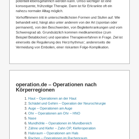
potentiell lebensgefährlich werden kann. Umso wichtiger ist eine
konsequente, frühzeitige Therapie. Dann ist für Erkrankte oft ein
nahezu normaler Alltag möglich.
Vorhofflimmern tritt in unterschiedlichsten Formen und Stufen auf. Wie
behandelt wird, hängt also unter anderem von der Art (spontan oder
permanent), von den Beschwerden, von Begleiterkrankungen und vom
Schweregrad ab. Grundsätzlich kommen medikamentöse (zum
Beispiel Betablocker) und operative Therapieverfahren in Frage. Ziel ist
einerseits die Regulierung des Herzrhythmus‘, andererseits die
Vermeidung von Embolien, einer riskanten Folge-Komplikation.
operation.de – Operationen nach
Körperregionen
Haut – Operationen an der Haut
Schädel und Gehirn – Operation der Neurochirurgie
Auge – Operationen am Auge
Ohr – Operationen am Ohr – HNO
Nase
Mundhöhle – Operationen im Mundbereich
Zähne und Kiefer – Zahn OP, Kieferoperation
Halsraum – Operationen am Hals
Rachen – Operationen im Rachenraum