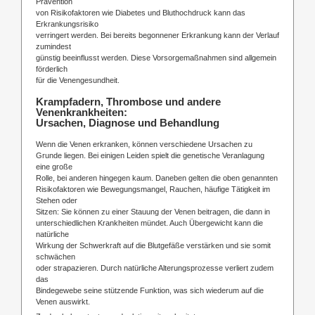
Prävention
von Risikofaktoren wie Diabetes und Bluthochdruck kann das
Erkrankungsrisiko
verringert werden. Bei bereits begonnener Erkrankung kann der Verlauf
zumindest
günstig beeinflusst werden. Diese Vorsorgemaßnahmen sind allgemein
förderlich
für die Venengesundheit.
Krampfadern, Thrombose und andere
Venenkrankheiten:
Ursachen, Diagnose und Behandlung
Wenn die Venen erkranken, können verschiedene Ursachen zu
Grunde liegen. Bei einigen Leiden spielt die genetische Veranlagung
eine große
Rolle, bei anderen hingegen kaum. Daneben gelten die oben genannten
Risikofaktoren wie Bewegungsmangel, Rauchen, häufige Tätigkeit im
Stehen oder
Sitzen: Sie können zu einer Stauung der Venen beitragen, die dann in
unterschiedlichen Krankheiten mündet. Auch Übergewicht kann die
natürliche
Wirkung der Schwerkraft auf die Blutgefäße verstärken und sie somit
schwächen
oder strapazieren. Durch natürliche Alterungsprozesse verliert zudem
das
Bindegewebe seine stützende Funktion, was sich wiederum auf die
Venen auswirkt.