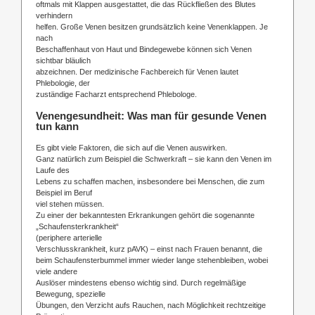
oftmals mit Klappen ausgestattet, die das Rückfließen des Blutes
verhindern
helfen. Große Venen besitzen grundsätzlich keine Venenklappen. Je
nach
Beschaffenhaut von Haut und Bindegewebe können sich Venen
sichtbar bläulich
abzeichnen. Der medizinische Fachbereich für Venen lautet
Phlebologie, der
zuständige Facharzt entsprechend Phlebologe.
Venengesundheit: Was man für gesunde Venen
tun kann
Es gibt viele Faktoren, die sich auf die Venen auswirken.
Ganz natürlich zum Beispiel die Schwerkraft – sie kann den Venen im
Laufe des
Lebens zu schaffen machen, insbesondere bei Menschen, die zum
Beispiel im Beruf
viel stehen müssen.
Zu einer der bekanntesten Erkrankungen gehört die sogenannte
„Schaufensterkrankheit“
(periphere arterielle
Verschlusskrankheit, kurz pAVK) – einst nach Frauen benannt, die
beim Schaufensterbummel immer wieder lange stehenbleiben, wobei
viele andere
Auslöser mindestens ebenso wichtig sind. Durch regelmäßige
Bewegung, spezielle
Übungen, den Verzicht aufs Rauchen, nach Möglichkeit rechtzeitige