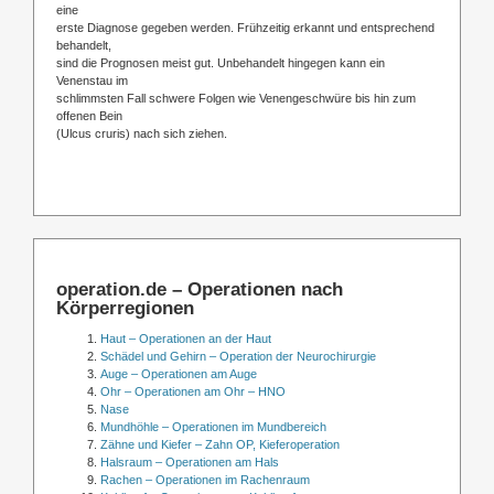
eine
erste Diagnose gegeben werden. Frühzeitig erkannt und entsprechend
behandelt,
sind die Prognosen meist gut. Unbehandelt hingegen kann ein
Venenstau im
schlimmsten Fall schwere Folgen wie Venengeschwüre bis hin zum
offenen Bein
(Ulcus cruris) nach sich ziehen.
operation.de – Operationen nach
Körperregionen
Haut – Operationen an der Haut
Schädel und Gehirn – Operation der Neurochirurgie
Auge – Operationen am Auge
Ohr – Operationen am Ohr – HNO
Nase
Mundhöhle – Operationen im Mundbereich
Zähne und Kiefer – Zahn OP, Kieferoperation
Halsraum – Operationen am Hals
Rachen – Operationen im Rachenraum