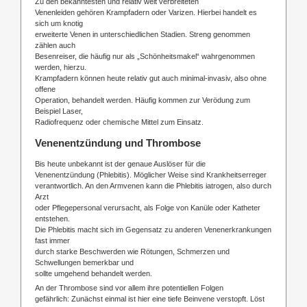
Zu den bekanntesten und relativ weit verbreiteten
Venenleiden gehören Krampfadern oder Varizen. Hierbei handelt es
sich um knotig
erweiterte Venen in unterschiedlichen Stadien. Streng genommen
zählen auch
Besenreiser, die häufig nur als „Schönheitsmakel“ wahrgenommen
werden, hierzu.
Krampfadern können heute relativ gut auch minimal-invasiv, also ohne
offene
Operation, behandelt werden. Häufig kommen zur Verödung zum
Beispiel Laser,
Radiofrequenz oder chemische Mittel zum Einsatz.
Venenentzündung und Thrombose
Bis heute unbekannt ist der genaue Auslöser für die
Venenentzündung (Phlebitis). Möglicher Weise sind Krankheitserreger
verantwortlich. An den Armvenen kann die Phlebitis iatrogen, also durch
Arzt
oder Pflegepersonal verursacht, als Folge von Kanüle oder Katheter
entstehen.
Die Phlebitis macht sich im Gegensatz zu anderen Venenerkrankungen
fast immer
durch starke Beschwerden wie Rötungen, Schmerzen und
Schwellungen bemerkbar und
sollte umgehend behandelt werden.
An der Thrombose sind vor allem ihre potentiellen Folgen
gefährlich: Zunächst einmal ist hier eine tiefe Beinvene verstopft. Löst