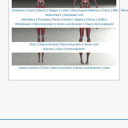
Unterarm
|
Hand
|
Bauch
|
Magen
|
Leber
|
Bauchspeicheldrüse
|
Darm
|
Milz
|
Nier
Nebenniere
|
Harnleiter und
Harnblase
|
Prostata
|
Penis
|
Hoden
|
Vagina
|
Uterus
|
Hüfte
|
Wirbelsäule
|
Nervensystem
|
Venen und Arterien
|
Haut
|
Immunabwehr
Knie
|
Oberschenkel
|
Nervensystem
|
Venen und
Arterien
|
Haut
|
Immunabwehr
Unterschenkel
|
Füße
|
Nervensystem
|
Venen und Arterien
|
Haut