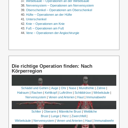
Wirbelsäule – Operationen an der Wirbelsäule
Nervensystem – Operationen am Nervensystem
Oberschenkel – Operationen am Oberschenkel
Hüfte – Operationen an der Hüfte
Unterschenkel
Knie – Operationen am Knie
Fuß – Operationen am Fuß
Vene – Operationen der Angiochirurgie
Die richtige Operation finden: Nach
Körperregion
Schädel und Gehirn
|
Auge
|
Ohr
|
Nase
|
Mundhöhle
|
Zähne
|
Halraum
|
Rachen
|
Kehlkopf
|
Luftröhre
|
Schilddrüse
|
Wirbelsäule
|
Nervensystem
|
Venen und Arterien
|
Haut
|
Immunabwehr
Schlter
|
Oberarm
|
Männliche Brust
|
Weibliche
Brust
|
Lunge
|
Herz
|
Zwerchfell
|
Wirbelsäule
|
Nervensystem
|
Venen und Arterien
|
Haut
|
Immunabwehr