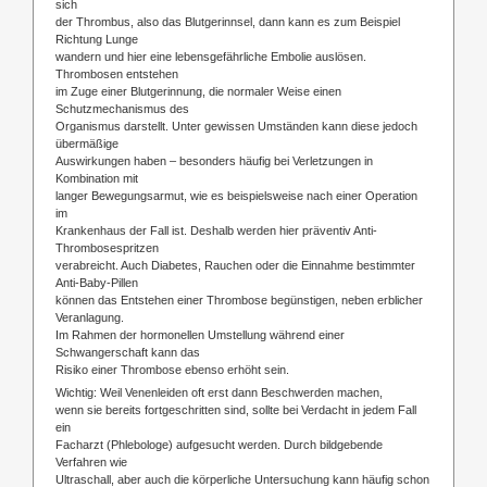
sich
der Thrombus, also das Blutgerinnsel, dann kann es zum Beispiel
Richtung Lunge
wandern und hier eine lebensgefährliche Embolie auslösen.
Thrombosen entstehen
im Zuge einer Blutgerinnung, die normaler Weise einen
Schutzmechanismus des
Organismus darstellt. Unter gewissen Umständen kann diese jedoch
übermäßige
Auswirkungen haben – besonders häufig bei Verletzungen in
Kombination mit
langer Bewegungsarmut, wie es beispielsweise nach einer Operation
im
Krankenhaus der Fall ist. Deshalb werden hier präventiv Anti-
Thrombosespritzen
verabreicht. Auch Diabetes, Rauchen oder die Einnahme bestimmter
Anti-Baby-Pillen
können das Entstehen einer Thrombose begünstigen, neben erblicher
Veranlagung.
Im Rahmen der hormonellen Umstellung während einer
Schwangerschaft kann das
Risiko einer Thrombose ebenso erhöht sein.
Wichtig: Weil Venenleiden oft erst dann Beschwerden machen,
wenn sie bereits fortgeschritten sind, sollte bei Verdacht in jedem Fall
ein
Facharzt (Phlebologe) aufgesucht werden. Durch bildgebende
Verfahren wie
Ultraschall, aber auch die körperliche Untersuchung kann häufig schon