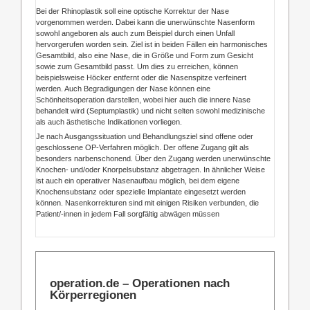
Bei der Rhinoplastik soll eine optische Korrektur der Nase
vorgenommen werden. Dabei kann die unerwünschte Nasenform
sowohl angeboren als auch zum Beispiel durch einen Unfall
hervorgerufen worden sein. Ziel ist in beiden Fällen ein harmonisches
Gesamtbild, also eine Nase, die in Größe und Form zum Gesicht
sowie zum Gesamtbild passt. Um dies zu erreichen, können
beispielsweise Höcker entfernt oder die Nasenspitze verfeinert
werden. Auch Begradigungen der Nase können eine
Schönheitsoperation darstellen, wobei hier auch die innere Nase
behandelt wird (Septumplastik) und nicht selten sowohl medizinische
als auch ästhetische Indikationen vorliegen.
Je nach Ausgangssituation und Behandlungsziel sind offene oder
geschlossene OP-Verfahren möglich. Der offene Zugang gilt als
besonders narbenschonend. Über den Zugang werden unerwünschte
Knochen- und/oder Knorpelsubstanz abgetragen. In ähnlicher Weise
ist auch ein operativer Nasenaufbau möglich, bei dem eigene
Knochensubstanz oder spezielle Implantate eingesetzt werden
können. Nasenkorrekturen sind mit einigen Risiken verbunden, die
Patient/-innen in jedem Fall sorgfältig abwägen müssen
operation.de – Operationen nach
Körperregionen