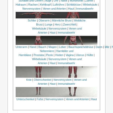
Schädel und Gehirn
|
Auge
|
Ohr
|
Nase
|
Mundhöhle
|
Zähne
|
Halraum
|
Rachen
|
Kehlkopf
|
Luftröhre
|
Schilddrüse
|
Wirbelsäule
|
Nervensystem
|
Venen und Arterien
|
Haut
|
Immunabwehr
Schlter
|
Oberarm
|
Männliche Brust
|
Weibliche
Brust
|
Lunge
|
Herz
|
Zwerchfell
|
Wirbelsäule
|
Nervensystem
|
Venen und
Arterien
|
Haut
|
Immunabwehr
Unterarm
|
Hand
|
Bauch
|
Magen
|
Leber
|
Bauchspeicheldrüse
|
Darm
|
Milz
|
Nebenniere
|
Harnleiter und
Harnblase
|
Prostata
|
Penis
|
Hoden
|
Vagina
|
Uterus
|
Hüfte
|
Wirbelsäule
|
Nervensystem
|
Venen und
Arterien
|
Haut
|
Immunabwehr
Knie
|
Oberschenkel
|
Nervensystem
|
Venen und
Arterien
|
Haut
|
Immunabwehr
Unterschenkel
|
Füße
|
Nervensystem
|
Venen und Arterien
|
Haut