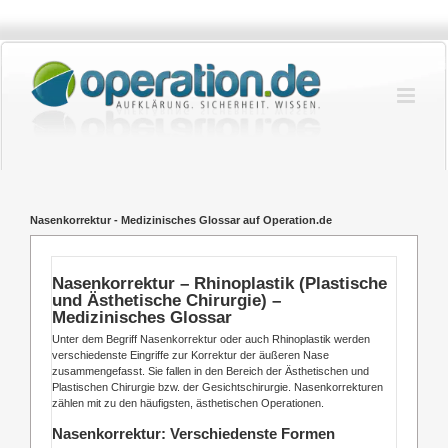
Zum
Inhalt
springen
Nasenkorrektur - Medizinisches Glossar auf Operation.de
Nasenkorrektur – Rhinoplastik (Plastische
und Ästhetische Chirurgie) –
Medizinisches Glossar
Unter dem Begriff Nasenkorrektur oder auch Rhinoplastik werden
verschiedenste Eingriffe zur Korrektur der äußeren Nase
zusammengefasst. Sie fallen in den Bereich der Ästhetischen und
Plastischen Chirurgie bzw. der Gesichtschirurgie. Nasenkorrekturen
zählen mit zu den häufigsten, ästhetischen Operationen.
Nasenkorrektur: Verschiedenste Formen