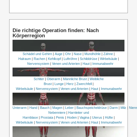
Die richtige Operation finden: Nach
Körperregion
Schädel und Gehirn
|
Auge
|
Ohr
|
Nase
|
Mundhöhle
|
Zähne
|
Halraum
|
Rachen
|
Kehlkopf
|
Luftröhre
|
Schilddrüse
|
Wirbelsäule
|
Nervensystem
|
Venen und Arterien
|
Haut
|
Immunabwehr
Schlter
|
Oberarm
|
Männliche Brust
|
Weibliche
Brust
|
Lunge
|
Herz
|
Zwerchfell
|
Wirbelsäule
|
Nervensystem
|
Venen und Arterien
|
Haut
|
Immunabwehr
Unterarm
|
Hand
|
Bauch
|
Magen
|
Leber
|
Bauchspeicheldrüse
|
Darm
|
Milz
|
Nier
Nebenniere
|
Harnleiter und
Harnblase
|
Prostata
|
Penis
|
Hoden
|
Vagina
|
Uterus
|
Hüfte
|
Wirbelsäule
|
Nervensystem
|
Venen und Arterien
|
Haut
|
Immunabwehr