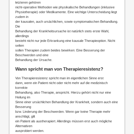
letzteren gehören
nicht-operative Methoden wie physikalische Behandlungen (inklusive
Physiotherapie) oder Medikamente. Eine wichtige Unterscheidung liegt
zudem in
der kausalen, auch ursächlichen, sowie symptomatischen Behandlung.
Die
Behandlung der Krankheitsursache ist natürlich stets erste Wahl,
allerdings
besteht nicht nur jede Erkrankung eine kausale Therapieoption. Nicht
selten
sollen Therapien zudem beides bewirken: Eine Besserung der
Beschwerden und eine
Behandlung der Ursache.
Wann spricht man von Therapieresistenz?
Von Therapieresistenz spricht man im eigentlichen Sinne erst
dann, wenn ein Patient nicht oder nicht mehr auf die medizinisch
korrekte
Behandlung, also Therapie, anspricht. Hierzu gehört nicht nur eine
Heilung im
Sinne einer ursächlichen Behandlung der Krankheit, sondern auch eine
Besserung
bzw. Linderung der Beschwerden. Wenn gar keine Therapie mehr
anschlägt, gilt
ein Patient als austherapiert. Allerdings müssen erst auch mögliche
Alternativen
ausprobiert werden.