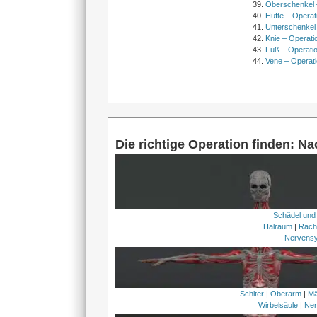
Oberschenkel 
Hüfte – Operat
Unterschenkel
Knie – Operati
Fuß – Operati
Vene – Operati
Die richtige Operation finden: N
Schädel und
Halraum
|
Rach
Nervens
Schlter
|
Oberarm
|
Mä
Wirbelsäule
|
Ner