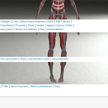
h
|
Magen
|
Leber
|
Bauchspeicheldrüse
|
Darm
|
Milz
|
Nieren
|
nd Harnblase
|
Prostata
|
Penis
|
Hoden
|
Vagina
|
Uterus
|
Hüfte
|
vensystem
|
Venen und Arterien
|
Haut
|
Immunabwehr
|
Nervensystem
|
Venen und Arterien
|
Haut
|
Immunabwehr
l
|
Füße
|
Nervensystem
|
Venen und Arterien
|
Haut