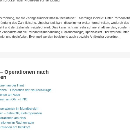
von Brücken oder Prothesen zur Verfügung.
rkrankung, die die Zahngesundheit massiv beeinflusst – allerdings indirekt: Unter Parodontiti
zündung des Zahnfleischs. Unbehandelt kann diese immer weiter fortschreiten, wodurch das
 und der Zahnhals freigelegt wird. Dies kann nicht nur sehr schmerzhaft werden, sondern
le Zahnärzte auf die Parodontitisbehandlung (Parodontologie) spezialisiert. Hier werden unter
t und desinfiziert. Eventuell werden begleitend auch spezielle Antibiotika verordnet.
 – Operationen nach
nen
onen an der Haut
hirn – Operation der Neurochirurgie
ionen am Auge
onen am Ohr – HNO
perationen im Mundbereich
er – Zahn OP, Kieferoperation
erationen am Hals
ationen im Rachenraum
rationen am Kehlkopf