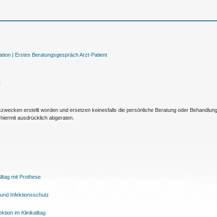
tion |
Erstes Beratungsgespräch Arzt-Patient
t
nszwecken erstellt worden und ersetzen keinesfalls die persönliche Beratung oder Behandlu
hiermit ausdrücklich abgeraten.
ltag mit Prothese
und Infektionsschutz
tion im Klinikalltag