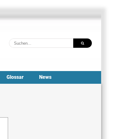
Suche
nach:
Glossar
News