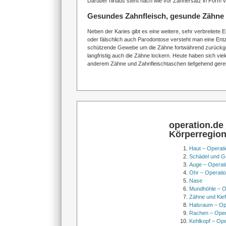
Darüber hinaus steht nach wie vor Zahnersatz in Form 
Gesundes Zahnfleisch, gesunde Zähne
Neben der Karies gibt es eine weitere, sehr verbreitete E
oder fälschlich auch Parodontose versteht man eine Ent
schützende Gewebe um die Zähne fortwährend zurückgeht
langfristig auch die Zähne lockern. Heute haben sich vie
anderem Zähne und Zahnfleischtaschen tiefgehend gereinig
operation.de
Körperregio
Haut – Operati
Schädel und Ge
Auge – Operat
Ohr – Operati
Nase
Mundhöhle – O
Zähne und Kief
Halsraum – Op
Rachen – Oper
Kehlkopf – Ope