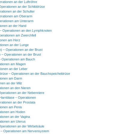
erationen an der Luftröhre
Operationen an der Schilddrüse
rationen an der Schulter
erationen am Oberarm
erationen am Unterarm
ionen an der Hand
 Operationen an den Lymphknoten
perationen am Zwerchfell
ionen am Herz
tionen an der Lunge
h) – Operationen an der Brust
) – Operationen an der Brust
 Operationen am Bauch
ationen am Magen
ionen an der Leber
drüse – Operationen an der Bauchspeicheldrüse
tionen am Darm
onen an der Milz
tionen an den Nieren
Operationen an der Nebenniere
 Harnblase – Operationen
rationen an der Prostata
tionen am Penis
tionen am Hoden
tionen an der Vagina
ationen am Uterus
Operationen an der Wirbelsäule
 – Operationen am Nervensystem