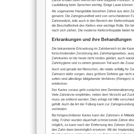
Zähne erfüllen beim Menschen eine doppelte Funktion: Si
Lautbildung beim Sprechen wichtig. Einige Laute können n
Als sogenannte Hartgebilde bestehen Zähne aus dem Z
genannt. Die Zahngesundheit wird von verschiedenen Fakto
Zahnmedizin, teils auch in den Bereich der Kieferorthop
die Beschaffenheit des Kiefers eine wichtige Rolle. Ein 
nach sich ziehen. Die moderne Kieferorthopädie bietet hi
Erkrankungen und ihre Behandlungen
Die bekannteste Erkrankung im Zahnbereich ist die Karie
fortschreitenden Zerstörung des Zahnhartgewebes, aus
Zahnkaries ist bis heute nicht restlos geklärt, auch wand
Zahnhygiene und zu einem gewissen Teil auch die Zusa
Auch und gerade bei Menschen, die relativ anfällig für Z
Zahnarzt dafür sorgen, dass größere Defekte gar nicht er
selten sind allerdings bildgebende Verfahren (Röntgen) 
entdecken.
Der Karies voraus geht zunächst eine Demineralisierun
Viele Zahnärzte empfehlen, neben dem Verzicht auf Zucker
muss sie entfernt werden. Dies erfolgt mit Hilfe verschi
gefüllt. Auch die Art der Füllung kann zur Zahngesundung
verhindert.
Bei fortgeschrittener Karies kann der Zahnnerv in Mitleid
nötig. Früher wurden dauerhaft schmerzende Zähne direkt
möglich, so kann nach der Entfernung des Zahnes (Extra
den Zahn dann bestmöglich ersetzen. Mit der Implantolog