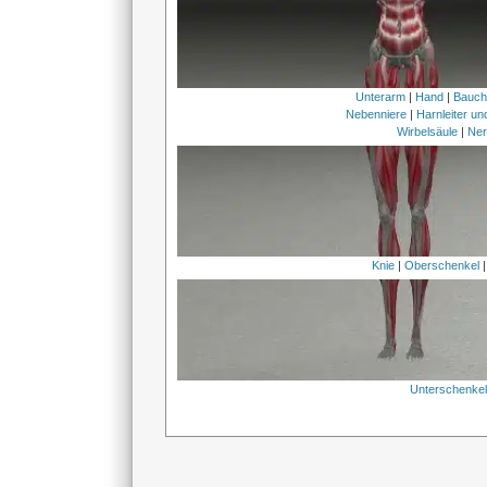
Unterarm
|
Hand
|
Bauc
Nebenniere
|
Harnleiter u
Wirbelsäule
|
Ner
Knie
|
Oberschenkel
Unterschenke