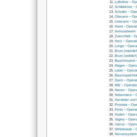
Luftröhre – Op
Schilddrüse – 
Schulter – Ope
Oberarm – Op
Unterarm – Op
Hand – Operat
Immunabwehr –
Zwerchfell – O
Herz – Operat
Lunge – Opera
Brust (männlic
Brust (weiblich
Bauchmuskel –
Magen – Oper
Leber – Operat
Bauchspeichel
Darm – Opera
Milz – Operati
Nieren – Opera
Nebenniere – 
Harnleiter und
Prostata – Ope
Penis – Opera
Hoden – Opera
Vagina – Opera
Uterus – Oper
Wirbelsäule – 
Nervensystem