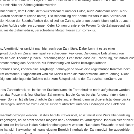
e dienen nicht nur dem Ergreifen und Zerkleinern von Nahrung, sondern sind auch für
ur mit Hilfe der Zähne gebildet werden.
ahnschmelz, dem Dentin, dem Wurzelzement und der Pulpa, auch Zahnmark oder –Nerv
ren beeinflusst (siehe unten). Die Behandlung der Zähne fällt teils in den Bereich der
ädie. Neben der Beschaffenheit des einzelnen Zahns, wie unten beschrieben, spielt so auch
falscher Aufbiss oder ein zu enger Kiefer können gravierende Folgen für die Zahngesundheit
er, wie die Zahnmedizin, verschiedene Möglichkeiten zur Korrektur.
s. Altertümlicher spricht man hier auch von Zahnfäule. Dabei kommt es zu einer
gelöst durch ein Zusammenspiel verschiedener Faktoren. Die genaue Entstehung von
eln sich die Theorien je nach Forschungslage. Fest steht, dass die Ernährung, die individuell
mmensetzung des Speichels zur Entstehung von Karies beitragen können.
ahnkaries sind, können eine sorgfältige Zahnhygiene sowie eine regelmäßige Kontrolle beim
st entstehen. Diagnostiziert wird die Karies durch die zahnärztliche Untersuchung. Nicht
nötig, um tieferliegende Defekte oder zum Beispiel solche der Zahnzwischenräume zu
g des Zahnschmelzes. In diesem Stadium kann ein Fortschreiten noch aufgehalten werden.
, das Putzen mit flouridhaltiger Zahncreme. Ist die Karies bereits fortgeschritten, dann
edener Bohrer. Ist alle beschädigte Zahnsubstanz entfernt, dann wird die entstandene Lücke
 beitragen, indem sie zum Beispiel luftdicht abdichtet und das Eindringen von Bakterien
enschaft gezogen werden. Ist dies bereits irreversibel, so ist meist eine Wurzelbehandlung
 gezogen, heute steht so weit möglich der Zahnerhalt im Vordergrund. Ist auch dieser nicht
ktion) ein Implantat in den Kieferknochen gesetzt werden. Nach dem Einwachsen soll diese
ie hat sich inzwischen ein ganz eigener Bereich innerhalb der Zahnmedizin herausgebildet.