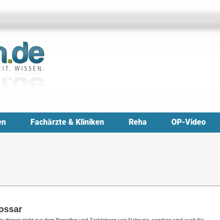
en
Fachärzte & Kliniken
Reha
OP-Video
ossar