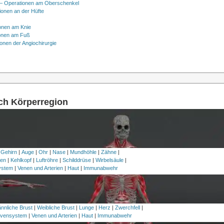
– Operationen am Oberschenkel
ionen an der Hüfte
onen am Knie
onen am Fuß
onen der Angiochirurgie
ach Körperregion
 Gehirn
|
Auge
|
Ohr
|
Nase
|
Mundhöhle
|
Zähne
|
en
|
Kehlkopf
|
Luftröhre
|
Schilddrüse
|
Wirbelsäule
|
ystem
|
Venen und Arterien
|
Haut
|
Immunabwehr
nnliche Brust
|
Weibliche Brust
|
Lunge
|
Herz
|
Zwerchfell
|
vensystem
|
Venen und Arterien
|
Haut
|
Immunabwehr