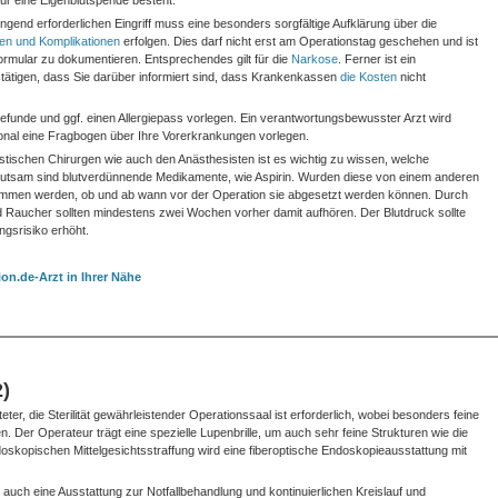
für eine Eigenblutspende besteht.
ingend erforderlichen Eingriff muss eine besonders sorgfältige Aufklärung über die
ken und Komplikationen
erfolgen. Dies darf nicht erst am Operationstag geschehen und ist
ormular zu dokumentieren. Entsprechendes gilt für die
Narkose
. Ferner ist ein
stätigen, dass Sie darüber informiert sind, dass Krankenkassen
die Kosten
nicht
rbefunde und ggf. einen Allergiepass vorlegen. Ein verantwortungsbewusster Arzt wird
onal eine Fragbogen über Ihre Vorerkrankungen vorlegen.
stischen Chirurgen wie auch den Anästhesisten ist es wichtig zu wissen, welche
tsam sind blutverdünnende Medikamente, wie Aspirin. Wurden diese von einem anderen
nommen werden, ob und ab wann vor der Operation sie abgesetzt werden können. Durch
nd Raucher sollten mindestens zwei Wochen vorher damit aufhören. Der Blutdruck sollte
ngsrisiko erhöht.
on.de-Arzt in Ihrer Nähe
2)
teter, die Sterilität gewährleistender Operationssaal ist erforderlich, wobei besonders feine
. Der Operateur trägt eine spezielle Lupenbrille, um auch sehr feine Strukturen wie die
kopischen Mittelgesichtsstraffung wird eine fiberoptische Endoskopieausstattung mit
t auch eine Ausstattung zur Notfallbehandlung und kontinuierlichen Kreislauf und