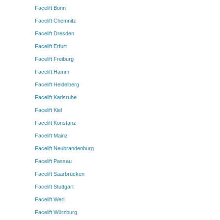
Facelift Bonn
Facelift Chemnitz
Facelift Dresden
Facelift Erfurt
Facelift Freiburg
Facelift Hamm
Facelift Heidelberg
Facelift Karlsruhe
Facelift Kiel
Facelift Konstanz
Facelift Mainz
Facelift Neubrandenburg
Facelift Passau
Facelift Saarbrücken
Facelift Stuttgart
Facelift Werl
Facelift Würzburg