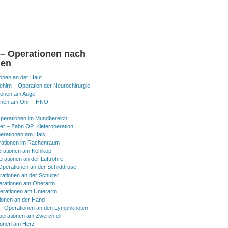
 – Operationen nach
nen
onen an der Haut
hirn – Operation der Neurochirurgie
ionen am Auge
onen am Ohr – HNO
perationen im Mundbereich
er – Zahn OP, Kieferoperation
erationen am Hals
ationen im Rachenraum
rationen am Kehlkopf
erationen an der Luftröhre
Operationen an der Schilddrüse
rationen an der Schulter
erationen am Oberarm
erationen am Unterarm
ionen an der Hand
 Operationen an den Lymphknoten
perationen am Zwerchfell
ionen am Herz