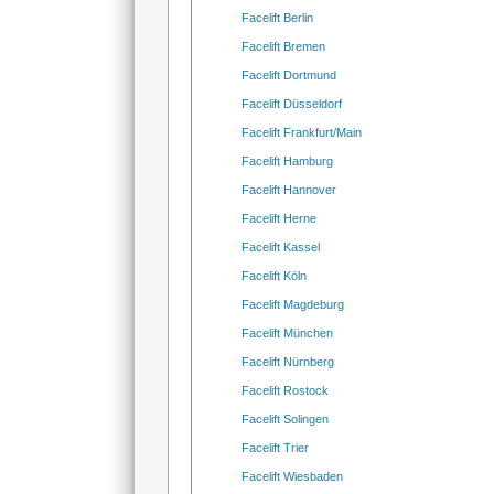
Facelift Berlin
Facelift Bremen
Facelift Dortmund
Facelift Düsseldorf
Facelift Frankfurt/Main
Facelift Hamburg
Facelift Hannover
Facelift Herne
Facelift Kassel
Facelift Köln
Facelift Magdeburg
Facelift München
Facelift Nürnberg
Facelift Rostock
Facelift Solingen
Facelift Trier
Facelift Wiesbaden