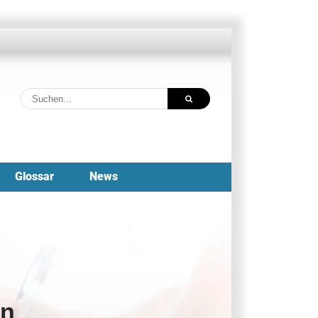
Suche
nach:
Glossar
News
on