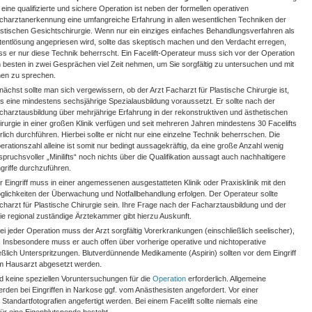
r eine qualifizierte und sichere Operation ist neben der formellen operativen
charztanerkennung eine umfangreiche Erfahrung in allen wesentlichen Techniken der
astischen Gesichtschirurgie. Wenn nur ein einziges einfaches Behandlungsverfahren als
tentlösung angepriesen wird, sollte das skeptisch machen und den Verdacht erregen,
ss er nur diese Technik beherrscht. Ein Facelift-Operateur muss sich vor der Operation
 besten in zwei Gesprächen viel Zeit nehmen, um Sie sorgfältig zu untersuchen und mit
nen zu sprechen.
nächst sollte man sich vergewissern, ob der Arzt Facharzt für Plastische Chirurgie ist,
s eine mindestens sechsjährige Spezialausbildung voraussetzt. Er sollte nach der
charztausbildung über mehrjährige Erfahrung in der rekonstruktiven und ästhetischen
irurgie in einer großen Klinik verfügen und seit mehreren Jahren mindestens 30 Facelifts
hrlich durchführen. Hierbei sollte er nicht nur eine einzelne Technik beherrschen. Die
erationszahl alleine ist somit nur bedingt aussagekräftig, da eine große Anzahl wenig
spruchsvoller „Minilifts“ noch nichts über die Qualifikation aussagt auch nachhaltigere
ngriffe durchzuführen.
r Eingriff muss in einer angemessenen ausgestatteten Klinik oder Praxisklinik mit den
glichkeiten der Überwachung und Notfallbehandlung erfolgen. Der Operateur sollte
charzt für Plastische Chirurgie sein. Ihre Frage nach der Facharztausbildung und der
 die regional zuständige Ärztekammer gibt hierzu Auskunft.
ei jeder Operation muss der Arzt sorgfältig Vorerkrankungen (einschließlich seelischer),
. Insbesondere muss er auch offen über vorherige operative und nichtoperative
ßlich Unterspritzungen. Blutverdünnende Medikamente (Aspirin) sollten vor dem Eingriff
m Hausarzt abgesetzt werden.
 keine speziellen Voruntersuchungen für die
Operation
erforderlich. Allgemeine
en bei Eingriffen in Narkose ggf. vom Anästhesisten angefordert. Vor einer
Standartfotografien angefertigt werden. Bei einem Facelift sollte niemals eine