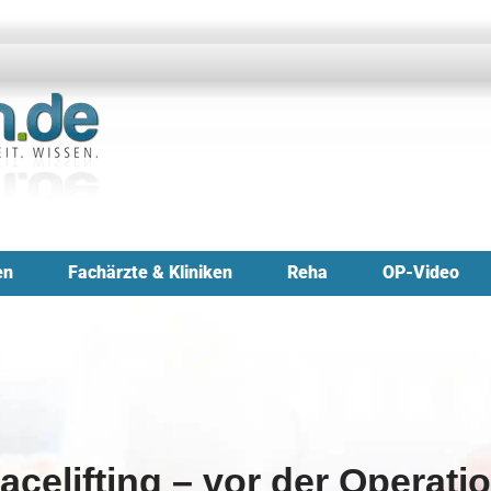
en
Fachärzte & Kliniken
Reha
OP-Video
acelifting – vor der Operati