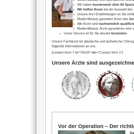
Wir haben
bundesweit über 60 Spezi
Wir helfen Ihnen
bei der Auswahl des 
Unsere Arzt-Empfehlungen an Sie erfol
ModernBeauty garantiert Ihnen das
be
Alle Ärzte sind
nachweislich qualifizie
ModernBeauty-Ärzte garantieren eine
Unser Service ist für Sie absolut
kostenlos
Unsere Fachärzte für plastische und ästhetische Chirur
folgende Informationen an uns:
[contact-form-7 id="34104" title="Contact form 1"]
Unsere Ärzte sind ausgezeichne
Vor der Operation – Der richt
Da