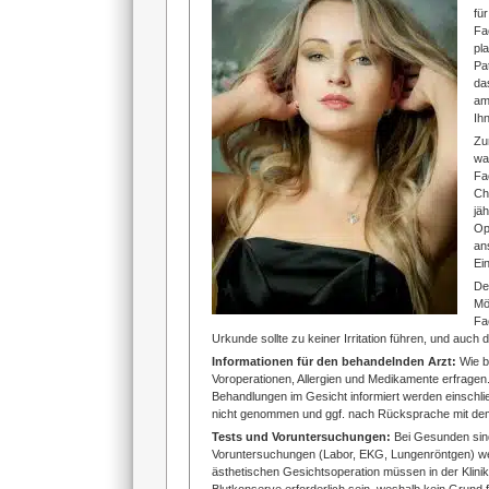
fü
Fa
pl
Pa
da
am
Ih
Zu
wa
Fa
Ch
jä
Op
an
Ei
De
Mö
Fa
Urkunde sollte zu keiner Irritation führen, und auch
Informationen für den behandelnden Arzt:
Wie b
Voroperationen, Allergien und Medikamente erfragen
Behandlungen im Gesicht informiert werden einschlie
nicht genommen und ggf. nach Rücksprache mit de
Tests und Voruntersuchungen:
Bei Gesunden sind
Voruntersuchungen (Labor, EKG, Lungenröntgen) werd
ästhetischen Gesichtsoperation müssen in der Klinik 