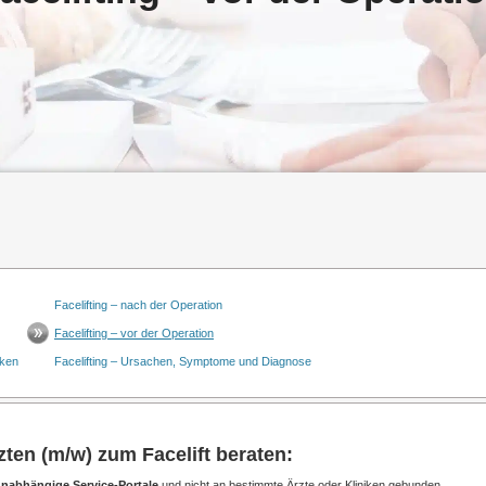
Facelifting – nach der Operation
Facelifting – vor der Operation
iken
Facelifting – Ursachen, Symptome und Diagnose
ten (m/w) zum Facelift beraten:
nabhängige Service-Portale
und nicht an bestimmte Ärzte oder Kliniken gebunden