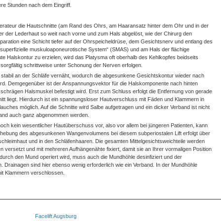
e Stunden nach dem Eingriff.
erateur die Hautschnitte (am Rand des Ohrs, am Haaransatz hinter dem Ohr und in der
ter der Lederhaut so weit nach vorne und zum Hals abgelöst, wie der Chirurg den
paration eine Schicht tiefer auf der Ohrspeicheldrüse, dem Gesichtsnerv und entlang des
e „superfizielle muskuloaponeurotische System“ (SMAS) und am Hals der flächige
e Halskontur zu erzielen, wird das Platysma oft oberhalb des Kehlkopfes beidseits
sorgfältig schrittweise unter Schonung der Nerven erfolgen.
 stabil an der Schläfe vernäht, wodurch die abgesunkene Gesichtskontur wieder nach
ird. Demgegenüber ist der Anspannungsvektor für die Halskomponente nach hinten
schrägen Halsmuskel befestigt wird. Erst zum Schluss erfolgt die Entfernung von gerade
itt liegt. Hierdurch ist ein spannungsloser Hautverschluss mit Fäden und Klammern in
uches möglich. Auf die Schnitte wird Salbe aufgetragen und ein dicker Verband ist nicht
erband auch ganz abgenommen werden.
noch kein wesentlicher Hautüberschuss vor, also vor allem bei jüngeren Patienten, kann
Anhebung des abgesunkenen Wangenvolumens bei diesem subperiostalen Lift erfolgt über
dschleimhaut und in den Schläfenhaaren. Die gesamten Mittelgesichtsweichteile werden
versetzt und mit mehreren Aufhängenähte fixiert, damit sie an Ihrer vormaligen Position
 durch den Mund operiert wird, muss auch die Mundhöhle desinfiziert und der
Drainagen sind hier ebenso wenig erforderlich wie ein Verband. In der Mundhöhle
mit Klammern verschlossen.
Facelift Augsburg