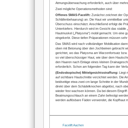
Atmungsüberwachung erforderlich, auch über mehrer
Zwei mögliche Operationsmethoden sind:
Offenes SMAS-Facelift:
Zunächst zeichnet der Op
Schläfenbehaarung) an. Die Haut wir unmittelbar un
Überschuss einschätzt. Anschließend erfolgt die Prä
Unterkiefers. Hierdurch wird im Gesicht das stabil
Hautmuskel („Platysma“) mobil gemacht. Um eine gut
eingekerbt. Diese tiefen Präparationen müssen sehr 
Das SMAS wird nach vollständiger Mobilisation dann
oben mit Betonung über den Jochbeinen gebracht w
gerichtet, wo das Platysma am Warzenfortsatz bzw. 
so viel überschüssiger Haut, wie über dem Hautschn
den Haaren nach Einlage eines kleinen Drainageschla
erforderlich. Schon am folgenden Tag kann der V
(Endoskopische) Mittelgesichtsstraffung:
Liegt 
auf sichtbare Hautschnitte verzichtet werden. Die 
beidseitige etwa zwei cm lange Schnitte in der Mun
direkt über dem Schädelknochen abgelöst, nach oben 
wieder fest wachsen können. Da bei diesem Eingriff
Beatmungsschlauch an einem Zahn befestigt werden. 
werden auflösbare Fäden verwendet, die Kopfhaut 
Facelift Aachen