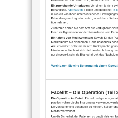
Blutkonserve erforderlich sein, weshalb kein Grund 
Einzureichende Unterlagen:
Vor einem ja nicht zw
Behandlung,
Alternativen
, Folgen und mögliche
Risi
durch ein von Ihnen unterschriebenes Einwilligungsf
Behandlungsvertrag erforderlich, in welchem Sie be
übernehmen.
Zusätzlich sollten Sie dem Arzt alle verfügbaren Vo
Ihnen im Allgemeinen vor der Konsultation vom Pers
Einnahme von Medikamenten:
Sowohl für den Pla
Medikamente Sie einnehmen. Ganz besonders bedeu
Arzt verordnet, sollte mit diesem Rücksprache ge
Nikotin verschlechtert sich die Hautdurchblutung u
gut eingestellt sein, da Bluthochdruck das Nachblutu
Vereinbaren Sie eine Beratung mit einem Operati
Facelift – Die Operation (Teil 
Die Operation im Detail:
Ein voll und gut ausgestat
plastisch-chirurgische Instrumente verwendet werden
Nerven schonend behandeln zu können. Bei der endos
Monitor verwendet.
Um die Sicherheit der Patienten zu gewährleisten, is