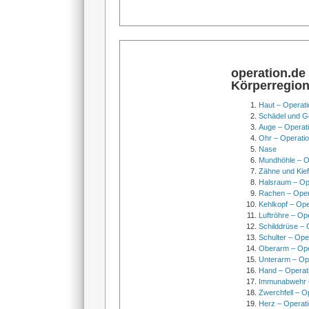
operation.de
Körperregio
Haut – Operati
Schädel und Ge
Auge – Operat
Ohr – Operati
Nase
Mundhöhle – O
Zähne und Kief
Halsraum – Op
Rachen – Oper
Kehlkopf – Ope
Luftröhre – Op
Schilddrüse – 
Schulter – Ope
Oberarm – Op
Unterarm – Op
Hand – Operat
Immunabwehr –
Zwerchfell – O
Herz – Operat