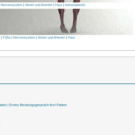
|
Nervensystem
|
Venen und Arterien
|
Haut
|
Immunabwehr
l
|
Füße
|
Nervensystem
|
Venen und Arterien
|
Haut
tion |
Erstes Beratungsgespräch Arzt-Patient
t