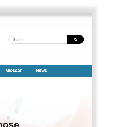
Suche
nach:
Glossar
News
nose