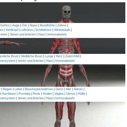
 Gehirn
|
Auge
|
Ohr
|
Nase
|
Mundhöhle
|
Zähne
|
en
|
Kehlkopf
|
Luftröhre
|
Schilddrüse
|
Wirbelsäule
|
ystem
|
Venen und Arterien
|
Haut
|
Immunabwehr
nnliche Brust
|
Weibliche Brust
|
Lunge
|
Herz
|
Zwerchfell
|
vensystem
|
Venen und Arterien
|
Haut
|
Immunabwehr
h
|
Magen
|
Leber
|
Bauchspeicheldrüse
|
Darm
|
Milz
|
Nieren
|
nd Harnblase
|
Prostata
|
Penis
|
Hoden
|
Vagina
|
Uterus
|
Hüfte
|
vensystem
|
Venen und Arterien
|
Haut
|
Immunabwehr