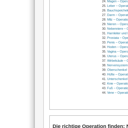
Magen – Oper
Leber – Operat
Bauchspeichel
Darm – Opera
Milz – Operati
Nieren – Opera
Nebenniere – 
Harnleiter und
Prostata – Ope
Penis – Opera
Hoden – Opera
Vagina – Opera
Uterus – Oper
Wirbelsäule – 
Nervensystem
Oberschenkel 
Hüfte – Operat
Unterschenkel
Knie – Operati
Fuß – Operati
Vene – Operati
Die richtige Operation finden: