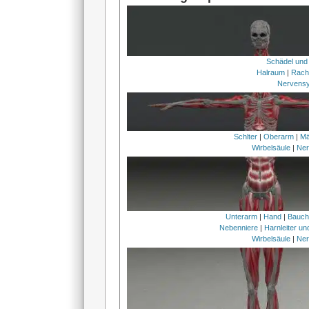
Schädel und
Halraum
|
Rach
Nervens
Schlter
|
Oberarm
|
Mä
Wirbelsäule
|
Ner
Unterarm
|
Hand
|
Bauc
Nebenniere
|
Harnleiter u
Wirbelsäule
|
Ner