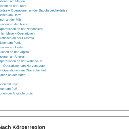
ationen am Magen
ionen an der Leber
drüse – Operationen an der Bauchspeicheldrüse
tionen am Darm
onen an der Milz
tionen an den Nieren
Operationen an der Nebenniere
 Harnblase – Operationen
rationen an der Prostata
tionen am Penis
tionen am Hoden
tionen an der Vagina
ationen am Uterus
Operationen an der Wirbelsäule
 – Operationen am Nervensystem
– Operationen am Oberschenkel
ionen an der Hüfte
onen am Knie
onen am Fuß
onen der Angiochirurgie
 Nach Körperregion