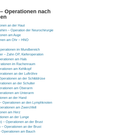
 – Operationen nach
nen
onen an der Haut
hirn – Operation der Neurochirurgie
ionen am Auge
onen am Ohr – HNO
perationen im Mundbereich
er – Zahn OP, Kieferoperation
erationen am Hals
ationen im Rachenraum
rationen am Kehlkopf
erationen an der Luftröhre
Operationen an der Schilddrüse
rationen an der Schulter
erationen am Oberarm
erationen am Unterarm
ionen an der Hand
 Operationen an den Lymphknoten
perationen am Zwerchfell
ionen am Herz
tionen an der Lunge
h) – Operationen an der Brust
) – Operationen an der Brust
 Operationen am Bauch