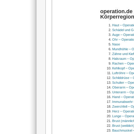
operation.de
Körperregio
Haut – Operati
Schädel und Ge
Auge – Operat
Ohr – Operati
Nase
Mundhöhle – O
Zähne und Kief
Halsraum – Op
Rachen – Oper
Kehlkopf – Ope
Luftröhre – Op
Schilddrüse – 
Schulter – Ope
Oberarm – Op
Unterarm – Op
Hand – Operat
Immunabwehr –
Zwerchfell – O
Herz – Operat
Lunge – Opera
Brust (männlic
Brust (weiblich
Bauchmuskel –