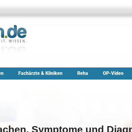
en
Fachärzte & Kliniken
Reha
OP-Video
achen, Symptome und Diag