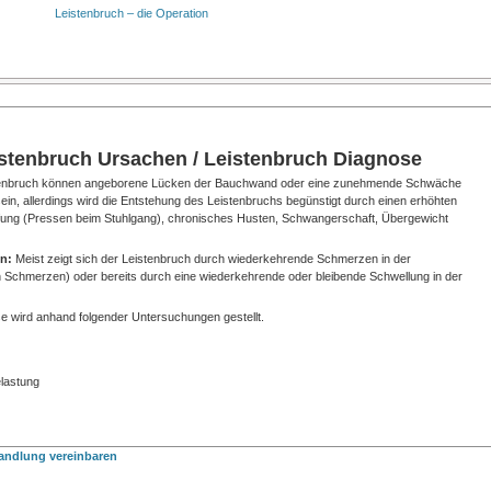
Leistenbruch – die Operation
stenbruch Ursachen / Leistenbruch Diagnose
stenbruch können angeborene Lücken der Bauchwand oder eine zunehmende Schwäche
, allerdings wird die Entstehung des Leistenbruchs begünstigt durch einen erhöhten
fung (Pressen beim Stuhlgang), chronisches Husten, Schwangerschaft, Übergewicht
en:
Meist zeigt sich der Leistenbruch durch wiederkehrende Schmerzen in der
 Schmerzen) oder bereits durch eine wiederkehrende oder bleibende Schwellung in der
e wird anhand folgender Untersuchungen gestellt.
lastung
handlung vereinbaren