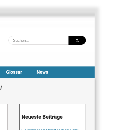
Suche
nach:
Glossar
News
/
Neueste Beiträge
Hautpflege am Stumpf nach der Reha: