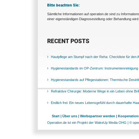
Bitte beachten Sie:
Sämtliche Informationen auf operation.de sind zu Informatio
einer eigenständigen Diagnosestellung oder Behandlung wird 
RECENT POSTS
Hautpflege am Stumpf nach der Reha: Checkliste für den Al
Hygienestandards im OP-Zentrum: Instrumentenreinigung 
Hygienestandards auf Pflegestationen: Thermische Desinfek
Refraktive Chirurgie: Moderne Wege in ein Leben ohne Bril
Endlich frei: Ein neues Lebensgefühl durch dauerhafte Ha
Start |
Über uns |
Werbepartner werden |
Kooperations
Operation.de ist ein Projekt der WakeUp Media OHG | © opera