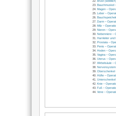
Brust (weiblich
Bauchmuskel –
Magen – Oper
Leber – Operat
Bauchspeichel
Darm – Opera
Milz – Operati
Nieren – Opera
Nebenniere – 
Harnleiter und
Prostata – Ope
Penis – Opera
Hoden – Opera
Vagina – Opera
Uterus – Oper
Wirbelsäule – 
Nervensystem
Oberschenkel 
Hüfte – Operat
Unterschenkel
Knie – Operati
Fuß – Operati
Vene – Operati