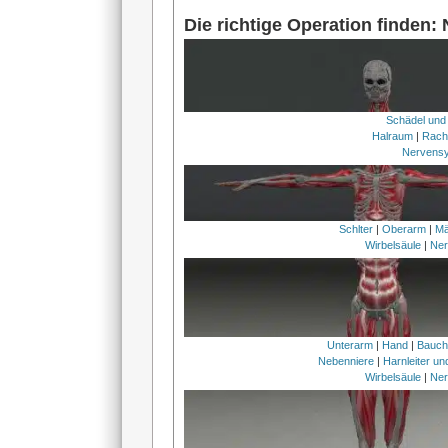
Die richtige Operation finden:
Schädel und
Halraum
|
Rach
Nervens
Schlter
|
Oberarm
|
Mä
Wirbelsäule
|
Ner
Unterarm
|
Hand
|
Bauc
Nebenniere
|
Harnleiter u
Wirbelsäule
|
Ner