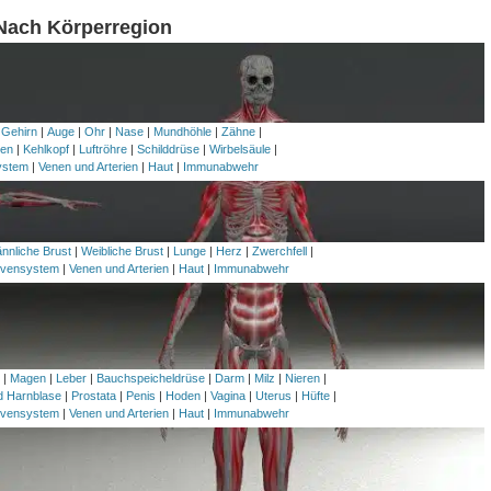
 Nach Körperregion
 Gehirn
|
Auge
|
Ohr
|
Nase
|
Mundhöhle
|
Zähne
|
en
|
Kehlkopf
|
Luftröhre
|
Schilddrüse
|
Wirbelsäule
|
ystem
|
Venen und Arterien
|
Haut
|
Immunabwehr
nnliche Brust
|
Weibliche Brust
|
Lunge
|
Herz
|
Zwerchfell
|
vensystem
|
Venen und Arterien
|
Haut
|
Immunabwehr
h
|
Magen
|
Leber
|
Bauchspeicheldrüse
|
Darm
|
Milz
|
Nieren
|
nd Harnblase
|
Prostata
|
Penis
|
Hoden
|
Vagina
|
Uterus
|
Hüfte
|
vensystem
|
Venen und Arterien
|
Haut
|
Immunabwehr