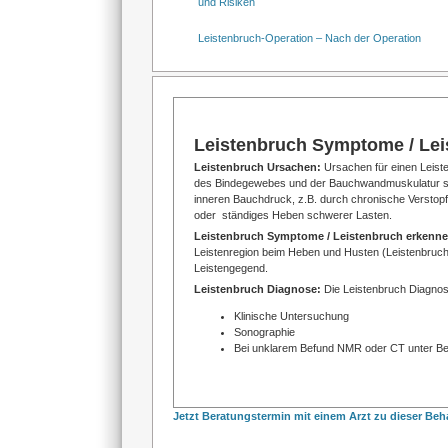
und Risiken
Leistenbruch-Operation – Nach der Operation
Leistenbruch Symptome / Lei
Leistenbruch Ursachen:
Ursachen für einen Lei
des Bindegewebes und der Bauchwandmuskulatur sein
inneren Bauchdruck, z.B. durch chronische Verstop
oder ständiges Heben schwerer Lasten.
Leistenbruch Symptome / Leistenbruch erkenn
Leistenregion beim Heben und Husten (Leistenbruch
Leistengegend.
Leistenbruch Diagnose:
Die Leistenbruch Diagnos
Klinische Untersuchung
Sonographie
Bei unklarem Befund NMR oder CT unter Be
Jetzt Beratungstermin mit einem Arzt zu dieser Be