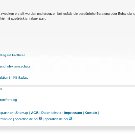
nszwecken erstellt worden und ersetzen keinesfalls die persönliche Beratung oder Behandlu
hiermit ausdrücklich abgeraten.
ltag mit Prothese
und Infektionsschutz
tion im Klinikalltag
le
arentfernung
partner |
Sitemap |
AGB |
Datenschutz |
Impressum |
Kontakt |
tion.de | operation.de bei
| operation.de bei