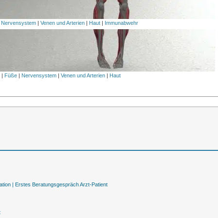
|
Nervensystem
|
Venen und Arterien
|
Haut
|
Immunabwehr
l
|
Füße
|
Nervensystem
|
Venen und Arterien
|
Haut
tion |
Erstes Beratungsgespräch Arzt-Patient
t