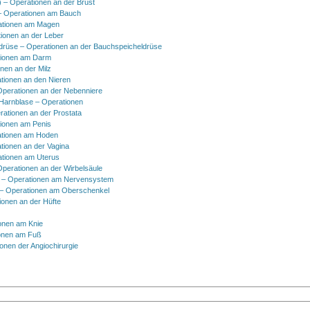
) – Operationen an der Brust
 Operationen am Bauch
ationen am Magen
ionen an der Leber
drüse – Operationen an der Bauchspeicheldrüse
tionen am Darm
onen an der Milz
tionen an den Nieren
Operationen an der Nebenniere
 Harnblase – Operationen
rationen an der Prostata
tionen am Penis
tionen am Hoden
tionen an der Vagina
ationen am Uterus
Operationen an der Wirbelsäule
 – Operationen am Nervensystem
– Operationen am Oberschenkel
ionen an der Hüfte
onen am Knie
onen am Fuß
onen der Angiochirurgie