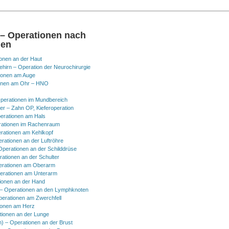
 – Operationen nach
nen
onen an der Haut
hirn – Operation der Neurochirurgie
ionen am Auge
onen am Ohr – HNO
perationen im Mundbereich
er – Zahn OP, Kieferoperation
erationen am Hals
ationen im Rachenraum
rationen am Kehlkopf
erationen an der Luftröhre
Operationen an der Schilddrüse
rationen an der Schulter
erationen am Oberarm
erationen am Unterarm
ionen an der Hand
 Operationen an den Lymphknoten
perationen am Zwerchfell
ionen am Herz
tionen an der Lunge
h) – Operationen an der Brust