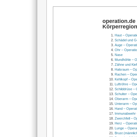
operation.de
Körperregio
Haut – Operati
Schädel und Ge
Auge – Operat
Ohr – Operati
Nase
Mundhöhle – O
Zähne und Kief
Halsraum – Op
Rachen – Oper
Kehlkopf – Ope
Luftröhre – Op
Schilddrüse – 
Schulter – Ope
Oberarm – Op
Unterarm – Op
Hand – Operat
Immunabwehr –
Zwerchfell – O
Herz – Operat
Lunge – Opera
Brust (männlic