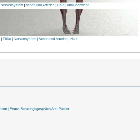
|
Nervensystem
|
Venen und Arterien
|
Haut
|
Immunabwehr
l
|
Füße
|
Nervensystem
|
Venen und Arterien
|
Haut
tion |
Erstes Beratungsgespräch Arzt-Patient
t