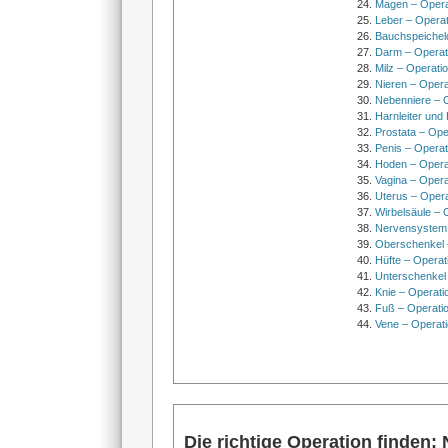
Magen – Oper
Leber – Operat
Bauchspeichel
Darm – Opera
Milz – Operati
Nieren – Opera
Nebenniere – 
Harnleiter und
Prostata – Ope
Penis – Opera
Hoden – Opera
Vagina – Opera
Uterus – Oper
Wirbelsäule – 
Nervensystem
Oberschenkel 
Hüfte – Operat
Unterschenkel
Knie – Operati
Fuß – Operati
Vene – Operati
Die richtige Operation finden: