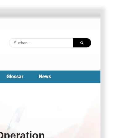
Suche
nach:
Glossar
News
Operation