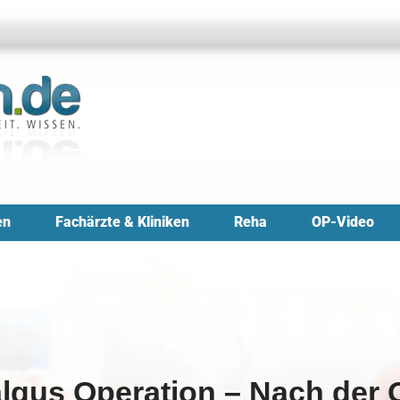
en
Fachärzte & Kliniken
Reha
OP-Video
algus Operation – Nach der 