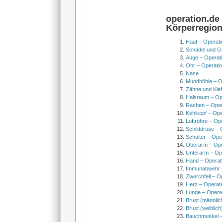
operation.de
Körperregio
Haut – Operati
Schädel und Ge
Auge – Operat
Ohr – Operati
Nase
Mundhöhle – O
Zähne und Kief
Halsraum – Op
Rachen – Oper
Kehlkopf – Ope
Luftröhre – Op
Schilddrüse – 
Schulter – Ope
Oberarm – Op
Unterarm – Op
Hand – Operat
Immunabwehr –
Zwerchfell – O
Herz – Operat
Lunge – Opera
Brust (männlic
Brust (weiblich
Bauchmuskel –