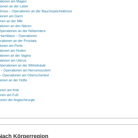
ationen am Magen
ionen an der Leber
drüse – Operationen an der Bauchspeicheldrüse
tionen am Darm
onen an der Milz
tionen an den Nieren
Operationen an der Nebenniere
 Harnblase – Operationen
rationen an der Prostata
tionen am Penis
tionen am Hoden
tionen an der Vagina
ationen am Uterus
Operationen an der Wirbelsäule
 – Operationen am Nervensystem
– Operationen am Oberschenkel
ionen an der Hüfte
onen am Knie
onen am Fuß
onen der Angiochirurgie
 Nach Körperregion