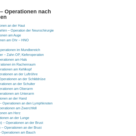
 – Operationen nach
nen
onen an der Haut
hirn – Operation der Neurochirurgie
ionen am Auge
onen am Ohr – HNO
perationen im Mundbereich
er – Zahn OP, Kieferoperation
erationen am Hals
ationen im Rachenraum
rationen am Kehlkopf
erationen an der Luftröhre
Operationen an der Schilddrüse
rationen an der Schulter
erationen am Oberarm
erationen am Unterarm
ionen an der Hand
 Operationen an den Lymphknoten
perationen am Zwerchfell
ionen am Herz
tionen an der Lunge
h) – Operationen an der Brust
) – Operationen an der Brust
 Operationen am Bauch