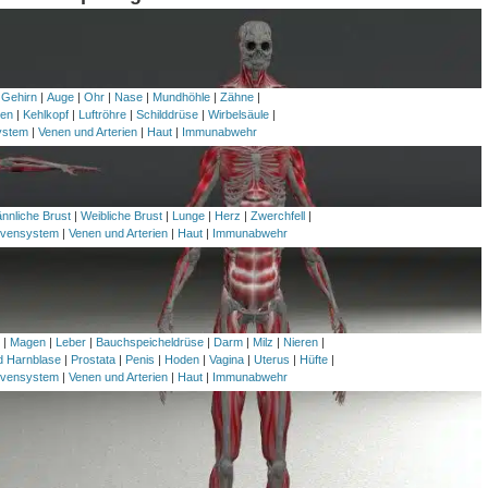
 Gehirn
|
Auge
|
Ohr
|
Nase
|
Mundhöhle
|
Zähne
|
en
|
Kehlkopf
|
Luftröhre
|
Schilddrüse
|
Wirbelsäule
|
ystem
|
Venen und Arterien
|
Haut
|
Immunabwehr
nnliche Brust
|
Weibliche Brust
|
Lunge
|
Herz
|
Zwerchfell
|
vensystem
|
Venen und Arterien
|
Haut
|
Immunabwehr
h
|
Magen
|
Leber
|
Bauchspeicheldrüse
|
Darm
|
Milz
|
Nieren
|
nd Harnblase
|
Prostata
|
Penis
|
Hoden
|
Vagina
|
Uterus
|
Hüfte
|
vensystem
|
Venen und Arterien
|
Haut
|
Immunabwehr