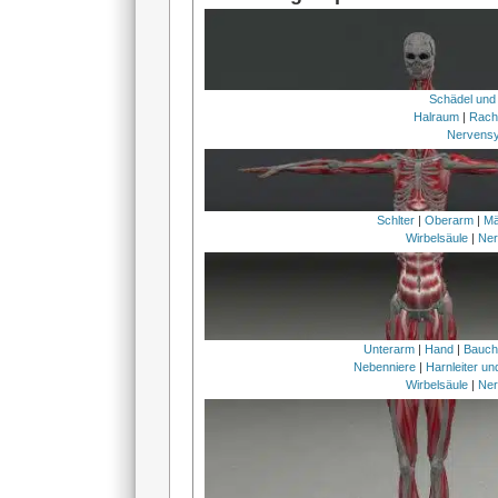
Schädel und
Halraum
|
Rach
Nervens
Schlter
|
Oberarm
|
Mä
Wirbelsäule
|
Ner
Unterarm
|
Hand
|
Bauc
Nebenniere
|
Harnleiter u
Wirbelsäule
|
Ner