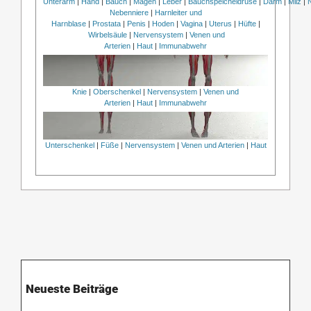
Unterarm
|
Hand
|
Bauch
|
Magen
|
Leber
|
Bauchspeicheldrüse
|
Darm
|
Milz
|
Nebenniere
|
Harnleiter und
Harnblase
|
Prostata
|
Penis
|
Hoden
|
Vagina
|
Uterus
|
Hüfte
|
Wirbelsäule
|
Nervensystem
|
Venen und
Arterien
|
Haut
|
Immunabwehr
Knie
|
Oberschenkel
|
Nervensystem
|
Venen und
Arterien
|
Haut
|
Immunabwehr
Unterschenkel
|
Füße
|
Nervensystem
|
Venen und Arterien
|
Haut
Neueste Beiträge