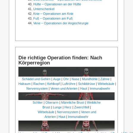
Hüfte – Operationen an der Hüfte
Unterschenkel
Knie – Operationen am Knie
Fuß – Operationen am Fuß
Vene – Operationen der Angiochirurgie
Die richtige Operation finden: Nach
Körperregion
Schädel und Gehirn
|
Auge
|
Ohr
|
Nase
|
Mundhöhle
|
Zähne
|
Halraum
|
Rachen
|
Kehlkopf
|
Luftröhre
|
Schilddrüse
|
Wirbelsäule
|
Nervensystem
|
Venen und Arterien
|
Haut
|
Immunabwehr
Schlter
|
Oberarm
|
Männliche Brust
|
Weibliche
Brust
|
Lunge
|
Herz
|
Zwerchfell
|
Wirbelsäule
|
Nervensystem
|
Venen und
Arterien
|
Haut
|
Immunabwehr