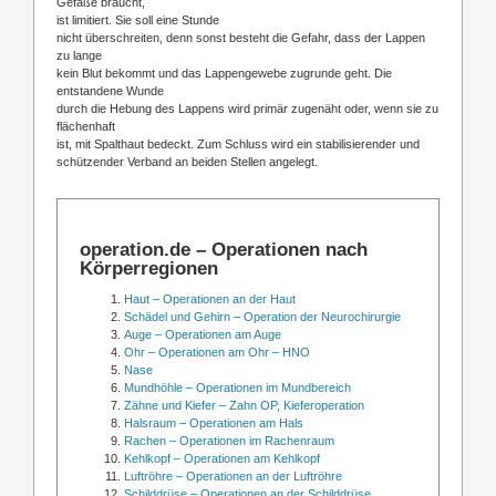
Gefäße braucht,
ist limitiert. Sie soll eine Stunde
nicht überschreiten, denn sonst besteht die Gefahr, dass der Lappen
zu lange
kein Blut bekommt und das Lappengewebe zugrunde geht. Die
entstandene Wunde
durch die Hebung des Lappens wird primär zugenäht oder, wenn sie zu
flächenhaft
ist, mit Spalthaut bedeckt. Zum Schluss wird ein stabilisierender und
schützender Verband an beiden Stellen angelegt.
operation.de – Operationen nach
Körperregionen
Haut – Operationen an der Haut
Schädel und Gehirn – Operation der Neurochirurgie
Auge – Operationen am Auge
Ohr – Operationen am Ohr – HNO
Nase
Mundhöhle – Operationen im Mundbereich
Zähne und Kiefer – Zahn OP, Kieferoperation
Halsraum – Operationen am Hals
Rachen – Operationen im Rachenraum
Kehlkopf – Operationen am Kehlkopf
Luftröhre – Operationen an der Luftröhre
Schilddrüse – Operationen an der Schilddrüse