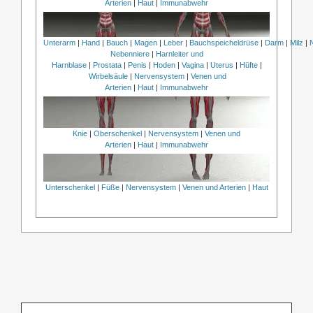
Arterien
|
Haut
|
Immunabwehr
Unterarm
|
Hand
|
Bauch
|
Magen
|
Leber
|
Bauchspeicheldrüse
|
Darm
|
Milz
|
Nebenniere
|
Harnleiter und
Harnblase
|
Prostata
|
Penis
|
Hoden
|
Vagina
|
Uterus
|
Hüfte
|
Wirbelsäule
|
Nervensystem
|
Venen und
Arterien
|
Haut
|
Immunabwehr
Knie
|
Oberschenkel
|
Nervensystem
|
Venen und
Arterien
|
Haut
|
Immunabwehr
Unterschenkel
|
Füße
|
Nervensystem
|
Venen und Arterien
|
Haut