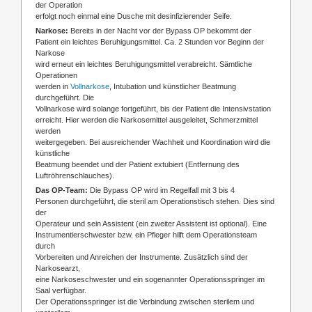
der Operation
erfolgt noch einmal eine Dusche mit desinfizierender Seife.
Narkose:
Bereits in der Nacht vor der Bypass OP bekommt der
Patient ein leichtes Beruhigungsmittel. Ca. 2 Stunden vor Beginn der
Narkose
wird erneut ein leichtes Beruhigungsmittel verabreicht. Sämtliche
Operationen
werden in
Vollnarkose
, Intubation und künstlicher Beatmung
durchgeführt. Die
Vollnarkose wird solange fortgeführt, bis der Patient die Intensivstation
erreicht. Hier werden die Narkosemittel ausgeleitet, Schmerzmittel
werden
weitergegeben. Bei ausreichender Wachheit und Koordination wird die
künstliche
Beatmung beendet und der Patient extubiert (Entfernung des
Luftröhrenschlauches).
Das OP-Team:
Die Bypass OP wird im Regelfall mit 3 bis 4
Personen durchgeführt, die steril am Operationstisch stehen. Dies sind
der
Operateur und sein Assistent (ein zweiter Assistent ist optional). Eine
Instrumentierschwester bzw. ein Pfleger hilft dem Operationsteam
durch
Vorbereiten und Anreichen der Instrumente. Zusätzlich sind der
Narkosearzt,
eine Narkoseschwester und ein sogenannter Operationsspringer im
Saal verfügbar.
Der Operationsspringer ist die Verbindung zwischen sterilem und