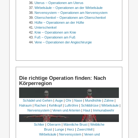
Uterus – Operationen am Uterus
Wirbelsäule – Operationen an der Wirbelsäule
Nervensystem – Operationen am Nervensystem
Oberschenkel – Operationen am Oberschenkel
Hüfte – Operationen an der Hüfte
Unterschenkel
Knie – Operationen am Knie
Fuß – Operationen am Fuß
Vene – Operationen der Angiochirurgie
Die richtige Operation finden: Nach
Körperregion
Schädel und Gehirn
|
Auge
|
Ohr
|
Nase
|
Mundhöhle
|
Zähne
|
Halraum
|
Rachen
|
Kehlkopf
|
Luftröhre
|
Schilddrüse
|
Wirbelsäule
|
Nervensystem
|
Venen und Arterien
|
Haut
|
Immunabwehr
Schlter
|
Oberarm
|
Männliche Brust
|
Weibliche
Brust
|
Lunge
|
Herz
|
Zwerchfell
|
Wirbelsäule
|
Nervensystem
|
Venen und