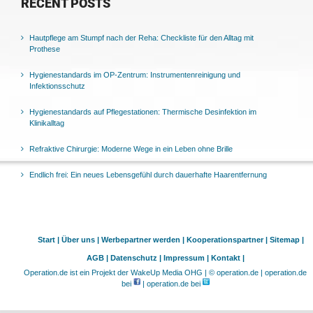
RECENT POSTS
Hautpflege am Stumpf nach der Reha: Checkliste für den Alltag mit
Prothese
Hygienestandards im OP-Zentrum: Instrumentenreinigung und
Infektionsschutz
Hygienestandards auf Pflegestationen: Thermische Desinfektion im
Klinikalltag
Refraktive Chirurgie: Moderne Wege in ein Leben ohne Brille
Endlich frei: Ein neues Lebensgefühl durch dauerhafte Haarentfernung
Start |
Über uns |
Werbepartner werden |
Kooperationspartner |
Sitemap |
AGB |
Datenschutz |
Impressum |
Kontakt |
Operation.de ist ein Projekt der WakeUp Media OHG | © operation.de | operation.de
bei
| operation.de bei