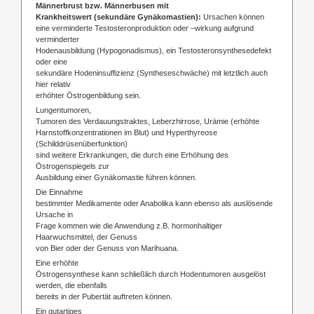
Männerbrust bzw. Männerbusen mit
Krankheitswert (sekundäre Gynäkomastien):
Ursachen können
eine verminderte Testosteronproduktion oder –wirkung aufgrund
verminderter
Hodenausbildung (Hypogonadismus), ein Testosteronsynthesedefekt
oder eine
sekundäre Hodeninsuffizienz (Syntheseschwäche) mit letztlich auch
hier relativ
erhöhter Östrogenbildung sein.
Lungentumoren,
Tumoren des Verdauungstraktes, Leberzhirrose, Urämie (erhöhte
Harnstoffkonzentrationen im Blut) und Hyperthyreose
(Schilddrüsenüberfunktion)
sind weitere Erkrankungen, die durch eine Erhöhung des
Östrogenspiegels zur
Ausbildung einer Gynäkomastie führen können.
Die Einnahme
bestimmter Medikamente oder Anabolika kann ebenso als auslösende
Ursache in
Frage kommen wie die Anwendung z.B. hormonhaltiger
Haarwuchsmittel, der Genuss
von Bier oder der Genuss von Marihuana.
Eine erhöhte
Östrogensynthese kann schließlich durch Hodentumoren ausgelöst
werden, die ebenfalls
bereits in der Pubertät auftreten können.
Ein gutartiges