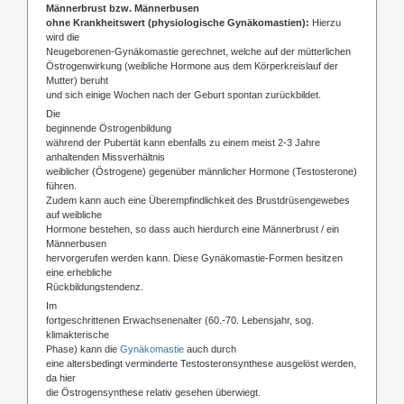
Männerbrust bzw. Männerbusen
ohne Krankheitswert (physiologische Gynäkomastien):
Hierzu
wird die
Neugeborenen-Gynäkomastie gerechnet, welche auf der mütterlichen
Östrogenwirkung (weibliche Hormone aus dem Körperkreislauf der
Mutter) beruht
und sich einige Wochen nach der Geburt spontan zurückbildet.
Die
beginnende Östrogenbildung
während der Pubertät kann ebenfalls zu einem meist 2-3 Jahre
anhaltenden Missverhältnis
weiblicher (Östrogene) gegenüber männlicher Hormone (Testosterone)
führen.
Zudem kann auch eine Überempfindlichkeit des Brustdrüsengewebes
auf weibliche
Hormone bestehen, so dass auch hierdurch eine Männerbrust / ein
Männerbusen
hervorgerufen werden kann. Diese Gynäkomastie-Formen besitzen
eine erhebliche
Rückbildungstendenz.
Im
fortgeschrittenen Erwachsenenalter (60.-70. Lebensjahr, sog.
klimakterische
Phase) kann die
Gynäkomastie
auch durch
eine altersbedingt verminderte Testosteronsynthese ausgelöst werden,
da hier
die Östrogensynthese relativ gesehen überwiegt.