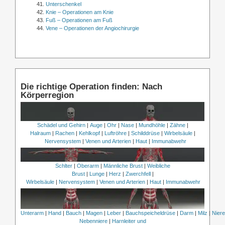
Unterschenkel
Knie – Operationen am Knie
Fuß – Operationen am Fuß
Vene – Operationen der Angiochirurgie
Die richtige Operation finden: Nach
Körperregion
Schädel und Gehirn
|
Auge
|
Ohr
|
Nase
|
Mundhöhle
|
Zähne
|
Halraum
|
Rachen
|
Kehlkopf
|
Luftröhre
|
Schilddrüse
|
Wirbelsäule
|
Nervensystem
|
Venen und Arterien
|
Haut
|
Immunabwehr
Schlter
|
Oberarm
|
Männliche Brust
|
Weibliche
Brust
|
Lunge
|
Herz
|
Zwerchfell
|
Wirbelsäule
|
Nervensystem
|
Venen und Arterien
|
Haut
|
Immunabwehr
Unterarm
|
Hand
|
Bauch
|
Magen
|
Leber
|
Bauchspeicheldrüse
|
Darm
|
Milz
|
Nier
Nebenniere
|
Harnleiter und