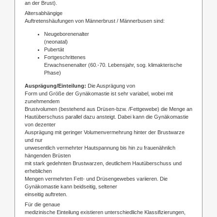
an der Brust).
Altersabhängige
Auftretenshäufungen von Männerbrust / Männerbusen sind:
Neugeborenenalter
(neonatal)
Pubertät
Fortgeschrittenes
Erwachsenenalter (60.-70. Lebensjahr, sog. klimakterische
Phase)
Ausprägung/Einteilung:
Die Ausprägung von
Form und Größe der Gynäkomastie ist sehr variabel, wobei mit
zunehmendem
Brustvolumen (bestehend aus Drüsen-bzw. /Fettgewebe) die Menge an
Hautüberschuss parallel dazu ansteigt. Dabei kann die Gynäkomastie
von dezenter
Ausprägung mit geringer Volumenvermehrung hinter der Brustwarze
und nur
unwesentlich vermehrter Hautspannung bis hin zu frauenähnlich
hängenden Brüsten
mit stark gedehnten Brustwarzen, deutlichem Hautüberschuss und
erheblichen
Mengen vermehrten Fett- und Drüsengewebes variieren. Die
Gynäkomastie kann beidseitig, seltener
einseitig auftreten.
Für die genaue
medizinische Einteilung existieren unterschiedliche Klassifizierungen,