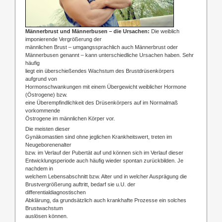
Männerbrust und Männerbusen – die Ursachen:
Die weiblich
imponierende Vergrößerung der
männlichen Brust – umgangssprachlich auch Männerbrust oder
Männerbusen genannt – kann unterschiedliche Ursachen haben. Sehr
häufig
liegt ein überschießendes Wachstum des Brustdrüsenkörpers
aufgrund von
Hormonschwankungen mit einem Übergewicht weiblicher Hormone
(Östrogene) bzw.
eine Überempfindlichkeit des Drüsenkörpers auf im Normalmaß
vorkommende
Östrogene im männlichen Körper vor.
Die meisten dieser
Gynäkomastien sind ohne jeglichen Krankheitswert, treten im
Neugeborenenalter
bzw. im Verlauf der Pubertät auf und können sich im Verlauf dieser
Entwicklungsperiode auch häufig wieder spontan zurückbilden. Je
nachdem in
welchem Lebensabschnitt bzw. Alter und in welcher Ausprägung die
Brustvergrößerung auftritt, bedarf sie u.U. der
differentialdiagnostischen
Abklärung, da grundsätzlich auch krankhafte Prozesse ein solches
Brustwachstum
auslösen können.