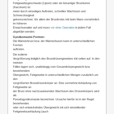
Fettgewebsgeschwulst (Lipom) oder ein bösartiger Brusttumor
(Karzinom) ist
meist durch einseitiges Auftreten, schnelles Wachstum und
Schmerzlosigkeit
gekennzeichnet. Vor allem der Brustkrebs tritt beim Mann vornehmlich
im höheren
Erwachsenalter auf und muss
vor einer Operation
in jedem Fall
abgeklärt werden.
Gynäkomastie-Formen:
Die Männerbrust bzw. der Männerbusen kann in unterschiedlichen
Formen
auftreten.
Die isolierte
Vergrößerung lediglich des Brustdrüsengewebes tritt selten auf. In den
meisten
Fällen lagert sich, unabhängig vom Gesamtkörpergewicht bzw.
bestehendem
Übergewicht, Fettgewebe in unterschiedlichen Mengen zusätzlich um
den
vergrößerten Brustdrüsenkörper an. Eine vermehrte Anhäufung von
Fettgewebe an
der Brust ohne nachzuweisendes Wachstum des Drüsenkörpers wird
als
Pseudogynäkomastie bezeichnet. Ursache hierfür ist in der Regel
bestehendes
oder sich entwickelndes Übergewicht mit sich einstellender
Fettgewebsanhäufung (auch