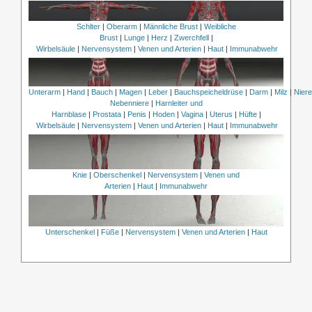
Schlter
|
Oberarm
|
Männliche Brust
|
Weibliche
Brust
|
Lunge
|
Herz
|
Zwerchfell
|
Wirbelsäule
|
Nervensystem
|
Venen und Arterien
|
Haut
|
Immunabwehr
Unterarm
|
Hand
|
Bauch
|
Magen
|
Leber
|
Bauchspeicheldrüse
|
Darm
|
Milz
|
Nier
Nebenniere
|
Harnleiter und
Harnblase
|
Prostata
|
Penis
|
Hoden
|
Vagina
|
Uterus
|
Hüfte
|
Wirbelsäule
|
Nervensystem
|
Venen und Arterien
|
Haut
|
Immunabwehr
Knie
|
Oberschenkel
|
Nervensystem
|
Venen und
Arterien
|
Haut
|
Immunabwehr
Unterschenkel
|
Füße
|
Nervensystem
|
Venen und Arterien
|
Haut