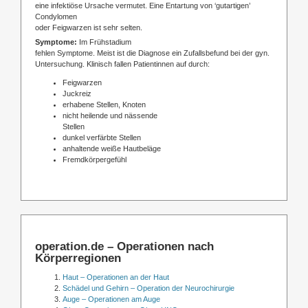
eine infektiöse Ursache vermutet. Eine Entartung von ‘gutartigen’
Condylomen
oder Feigwarzen ist sehr selten.
Symptome:
Im Frühstadium
fehlen Symptome. Meist ist die Diagnose ein Zufallsbefund bei der gyn.
Untersuchung. Klinisch fallen Patientinnen auf durch:
Feigwarzen
Juckreiz
erhabene Stellen, Knoten
nicht heilende und nässende
Stellen
dunkel verfärbte Stellen
anhaltende weiße Hautbeläge
Fremdkörpergefühl
operation.de – Operationen nach
Körperregionen
Haut – Operationen an der Haut
Schädel und Gehirn – Operation der Neurochirurgie
Auge – Operationen am Auge