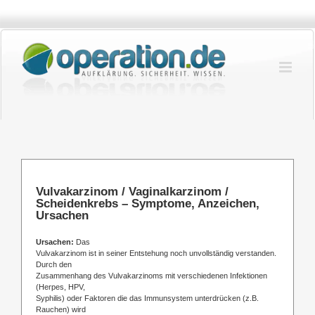
Zum
Inhalt
springen
Vulvakarzinom / Vaginalkarzinom /
Scheidenkrebs – Symptome, Anzeichen,
Ursachen
Ursachen:
Das
Vulvakarzinom ist in seiner Entstehung noch unvollständig verstanden.
Durch den
Zusammenhang des Vulvakarzinoms mit verschiedenen Infektionen
(Herpes, HPV,
Syphilis) oder Faktoren die das Immunsystem unterdrücken (z.B.
Rauchen) wird