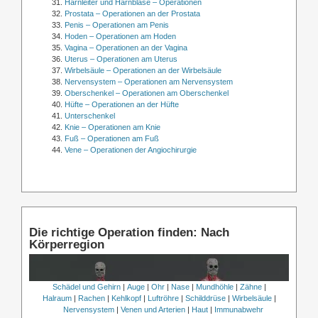
Harnleiter und Harnblase – Operationen
Prostata – Operationen an der Prostata
Penis – Operationen am Penis
Hoden – Operationen am Hoden
Vagina – Operationen an der Vagina
Uterus – Operationen am Uterus
Wirbelsäule – Operationen an der Wirbelsäule
Nervensystem – Operationen am Nervensystem
Oberschenkel – Operationen am Oberschenkel
Hüfte – Operationen an der Hüfte
Unterschenkel
Knie – Operationen am Knie
Fuß – Operationen am Fuß
Vene – Operationen der Angiochirurgie
Die richtige Operation finden: Nach
Körperregion
Schädel und Gehirn
|
Auge
|
Ohr
|
Nase
|
Mundhöhle
|
Zähne
|
Halraum
|
Rachen
|
Kehlkopf
|
Luftröhre
|
Schilddrüse
|
Wirbelsäule
|
Nervensystem
|
Venen und Arterien
|
Haut
|
Immunabwehr