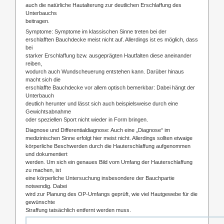
auch die natürliche Hautalterung zur deutlichen Erschlaffung des
Unterbauchs
beitragen.
Symptome: Symptome im klassischen Sinne treten bei der
erschlafften Bauchdecke meist nicht auf. Allerdings ist es möglich, dass
bei
starker Erschlaffung bzw. ausgeprägten Hautfalten diese aneinander
reiben,
wodurch auch Wundscheuerung entstehen kann. Darüber hinaus
macht sich die
erschlaffte Bauchdecke vor allem optisch bemerkbar: Dabei hängt der
Unterbauch
deutlich herunter und lässt sich auch beispielsweise durch eine
Gewichtsabnahme
oder speziellen Sport nicht wieder in Form bringen.
Diagnose und Differentialdiagnose: Auch eine „Diagnose“ im
medizinischen Sinne erfolgt hier meist nicht. Allerdings sollten etwaige
körperliche Beschwerden durch die Hauterschlaffung aufgenommen
und dokumentiert
werden. Um sich ein genaues Bild vom Umfang der Hauterschlaffung
zu machen, ist
eine körperliche Untersuchung insbesondere der Bauchpartie
notwendig. Dabei
wird zur Planung des OP-Umfangs geprüft, wie viel Hautgewebe für die
gewünschte
Straffung tatsächlich entfernt werden muss.