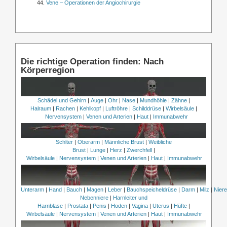
Vene – Operationen der Angiochirurgie
Die richtige Operation finden: Nach
Körperregion
Schädel und Gehirn
|
Auge
|
Ohr
|
Nase
|
Mundhöhle
|
Zähne
|
Halraum
|
Rachen
|
Kehlkopf
|
Luftröhre
|
Schilddrüse
|
Wirbelsäule
|
Nervensystem
|
Venen und Arterien
|
Haut
|
Immunabwehr
Schlter
|
Oberarm
|
Männliche Brust
|
Weibliche
Brust
|
Lunge
|
Herz
|
Zwerchfell
|
Wirbelsäule
|
Nervensystem
|
Venen und Arterien
|
Haut
|
Immunabwehr
Unterarm
|
Hand
|
Bauch
|
Magen
|
Leber
|
Bauchspeicheldrüse
|
Darm
|
Milz
|
Nier
Nebenniere
|
Harnleiter und
Harnblase
|
Prostata
|
Penis
|
Hoden
|
Vagina
|
Uterus
|
Hüfte
|
Wirbelsäule
|
Nervensystem
|
Venen und Arterien
|
Haut
|
Immunabwehr