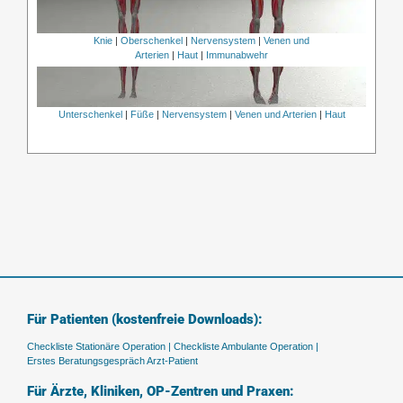
Knie
|
Oberschenkel
|
Nervensystem
|
Venen und
Arterien
|
Haut
|
Immunabwehr
Unterschenkel
|
Füße
|
Nervensystem
|
Venen und Arterien
|
Haut
Für Patienten (kostenfreie Downloads):
Checkliste Stationäre Operation |
Checkliste Ambulante Operation |
Erstes Beratungsgespräch Arzt-Patient
Für Ärzte, Kliniken, OP-Zentren und Praxen: