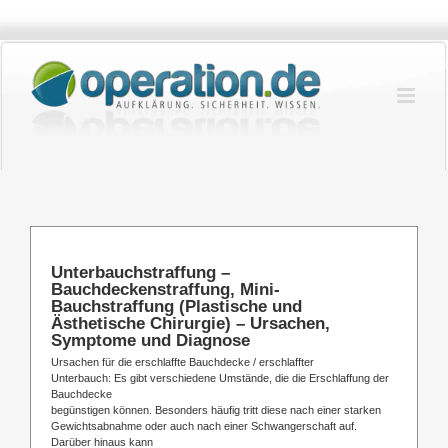
Zum
Inhalt
springen
Unterbauchstraffung –
Bauchdeckenstraffung, Mini-
Bauchstraffung (Plastische und
Ästhetische Chirurgie) – Ursachen,
Symptome und Diagnose
Ursachen für die erschlaffte Bauchdecke / erschlaffter
Unterbauch: Es gibt verschiedene Umstände, die die Erschlaffung der
Bauchdecke
begünstigen können. Besonders häufig tritt diese nach einer starken
Gewichtsabnahme oder auch nach einer Schwangerschaft auf.
Darüber hinaus kann