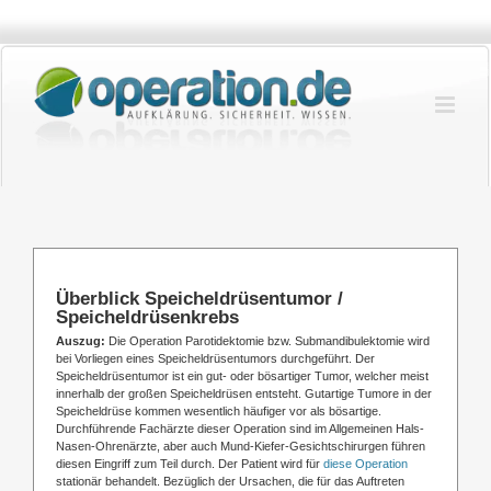
Zum
Inhalt
springen
Überblick Speicheldrüsentumor /
Speicheldrüsenkrebs
Auszug:
Die Operation Parotidektomie bzw. Submandibulektomie wird
bei Vorliegen eines Speicheldrüsentumors durchgeführt. Der
Speicheldrüsentumor ist ein gut- oder bösartiger Tumor, welcher meist
innerhalb der großen Speicheldrüsen entsteht. Gutartige Tumore in der
Speicheldrüse kommen wesentlich häufiger vor als bösartige.
Durchführende Fachärzte dieser Operation sind im Allgemeinen Hals-
Nasen-Ohrenärzte, aber auch Mund-Kiefer-Gesichtschirurgen führen
diesen Eingriff zum Teil durch. Der Patient wird für
diese Operation
stationär behandelt. Bezüglich der Ursachen, die für das Auftreten