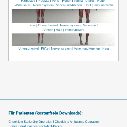
Harnblase
|
Prostata
|
Penis
|
Hoden
|
Vagina
|
Uterus
|
Hüfte
|
Wirbelsäule
|
Nervensystem
|
Venen und Arterien
|
Haut
|
Immunabwehr
Knie
|
Oberschenkel
|
Nervensystem
|
Venen und
Arterien
|
Haut
|
Immunabwehr
Unterschenkel
|
Füße
|
Nervensystem
|
Venen und Arterien
|
Haut
Für Patienten (kostenfreie Downloads):
Checkliste Stationäre Operation |
Checkliste Ambulante Operation |
Erstes Beratungsgespräch Arzt-Patient