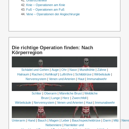
Unterschenkel
Knie – Operationen am Knie
Fuß – Operationen am Fuß
Vene – Operationen der Angiochirurgie
Die richtige Operation finden: Nach
Körperregion
Schädel und Gehirn
|
Auge
|
Ohr
|
Nase
|
Mundhöhle
|
Zähne
|
Halraum
|
Rachen
|
Kehlkopf
|
Luftröhre
|
Schilddrüse
|
Wirbelsäule
|
Nervensystem
|
Venen und Arterien
|
Haut
|
Immunabwehr
Schlter
|
Oberarm
|
Männliche Brust
|
Weibliche
Brust
|
Lunge
|
Herz
|
Zwerchfell
|
Wirbelsäule
|
Nervensystem
|
Venen und Arterien
|
Haut
|
Immunabwehr
Unterarm
|
Hand
|
Bauch
|
Magen
|
Leber
|
Bauchspeicheldrüse
|
Darm
|
Milz
|
Nier
Nebenniere
|
Harnleiter und