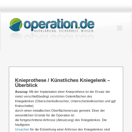
Zum
Inhalt
springen
Knieprothese / Künstliches Kniegelenk –
Überblick
Auszug:
Mit der Implantation einer Knieprothese ist der Ersatz der
meist verschleißbedingt zerstörten Gelenkflächen des
Kniegelenkes (Oberschenkelknochen, Unterschenkelknochen und ggf.
Kniescheibe)
durch einen metallischen Oberflächenersatz gemeint. Einer der
wesentlichen Gründe für die Operation ist
die fortgeschrittene Arthrose (Abnutzung) des Kniegelenkes. Die
häufigsten
Ursachen
für die Entstehung einer Arthrose des Kniegelenkes sind