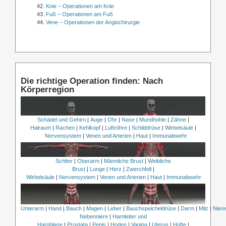
Knie – Operationen am Knie
Fuß – Operationen am Fuß
Vene – Operationen der Angiochirurgie
Die richtige Operation finden: Nach
Körperregion
Schädel und Gehirn
|
Auge
|
Ohr
|
Nase
|
Mundhöhle
|
Zähne
|
Halraum
|
Rachen
|
Kehlkopf
|
Luftröhre
|
Schilddrüse
|
Wirbelsäule
|
Nervensystem
|
Venen und Arterien
|
Haut
|
Immunabwehr
Schlter
|
Oberarm
|
Männliche Brust
|
Weibliche
Brust
|
Lunge
|
Herz
|
Zwerchfell
|
Wirbelsäule
|
Nervensystem
|
Venen und Arterien
|
Haut
|
Immunabwehr
Unterarm
|
Hand
|
Bauch
|
Magen
|
Leber
|
Bauchspeicheldrüse
|
Darm
|
Milz
|
Nier
Nebenniere
|
Harnleiter und
Harnblase
|
Prostata
|
Penis
|
Hoden
|
Vagina
|
Uterus
|
Hüfte
|