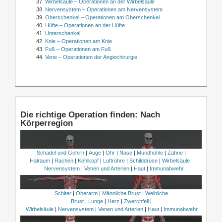
Wirbelsäule – Operationen an der Wirbelsäule
Nervensystem – Operationen am Nervensystem
Oberschenkel – Operationen am Oberschenkel
Hüfte – Operationen an der Hüfte
Unterschenkel
Knie – Operationen am Knie
Fuß – Operationen am Fuß
Vene – Operationen der Angiochirurgie
Die richtige Operation finden: Nach
Körperregion
Schädel und Gehirn
|
Auge
|
Ohr
|
Nase
|
Mundhöhle
|
Zähne
|
Halraum
|
Rachen
|
Kehlkopf
|
Luftröhre
|
Schilddrüse
|
Wirbelsäule
|
Nervensystem
|
Venen und Arterien
|
Haut
|
Immunabwehr
Schlter
|
Oberarm
|
Männliche Brust
|
Weibliche
Brust
|
Lunge
|
Herz
|
Zwerchfell
|
Wirbelsäule
|
Nervensystem
|
Venen und Arterien
|
Haut
|
Immunabwehr