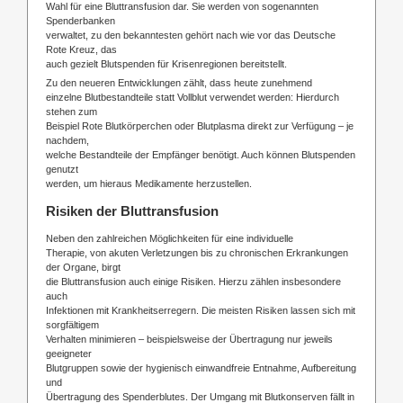
Wahl für eine Bluttransfusion dar. Sie werden von sogenannten
Spenderbanken
verwaltet, zu den bekanntesten gehört nach wie vor das Deutsche
Rote Kreuz, das
auch gezielt Blutspenden für Krisenregionen bereitstellt.
Zu den neueren Entwicklungen zählt, dass heute zunehmend
einzelne Blutbestandteile statt Vollblut verwendet werden: Hierdurch
stehen zum
Beispiel Rote Blutkörperchen oder Blutplasma direkt zur Verfügung – je
nachdem,
welche Bestandteile der Empfänger benötigt. Auch können Blutspenden
genutzt
werden, um hieraus Medikamente herzustellen.
Risiken der Bluttransfusion
Neben den zahlreichen Möglichkeiten für eine individuelle
Therapie, von akuten Verletzungen bis zu chronischen Erkrankungen
der Organe, birgt
die Bluttransfusion auch einige Risiken. Hierzu zählen insbesondere
auch
Infektionen mit Krankheitserregern. Die meisten Risiken lassen sich mit
sorgfältigem
Verhalten minimieren – beispielsweise der Übertragung nur jeweils
geeigneter
Blutgruppen sowie der hygienisch einwandfreie Entnahme, Aufbereitung
und
Übertragung des Spenderblutes. Der Umgang mit Blutkonserven fällt in