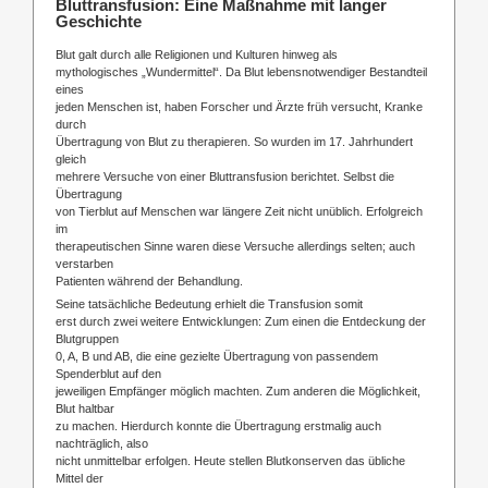
Bluttransfusion: Eine Maßnahme mit langer
Geschichte
Blut galt durch alle Religionen und Kulturen hinweg als
mythologisches „Wundermittel“. Da Blut lebensnotwendiger Bestandteil
eines
jeden Menschen ist, haben Forscher und Ärzte früh versucht, Kranke
durch
Übertragung von Blut zu therapieren. So wurden im 17. Jahrhundert
gleich
mehrere Versuche von einer Bluttransfusion berichtet. Selbst die
Übertragung
von Tierblut auf Menschen war längere Zeit nicht unüblich. Erfolgreich
im
therapeutischen Sinne waren diese Versuche allerdings selten; auch
verstarben
Patienten während der Behandlung.
Seine tatsächliche Bedeutung erhielt die Transfusion somit
erst durch zwei weitere Entwicklungen: Zum einen die Entdeckung der
Blutgruppen
0, A, B und AB, die eine gezielte Übertragung von passendem
Spenderblut auf den
jeweiligen Empfänger möglich machten. Zum anderen die Möglichkeit,
Blut haltbar
zu machen. Hierdurch konnte die Übertragung erstmalig auch
nachträglich, also
nicht unmittelbar erfolgen. Heute stellen Blutkonserven das übliche
Mittel der