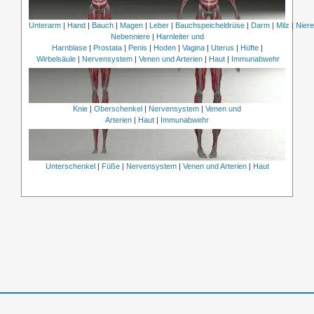
Unterarm
|
Hand
|
Bauch
|
Magen
|
Leber
|
Bauchspeicheldrüse
|
Darm
|
Milz
|
Nier
Nebenniere
|
Harnleiter und
Harnblase
|
Prostata
|
Penis
|
Hoden
|
Vagina
|
Uterus
|
Hüfte
|
Wirbelsäule
|
Nervensystem
|
Venen und Arterien
|
Haut
|
Immunabwehr
Knie
|
Oberschenkel
|
Nervensystem
|
Venen und
Arterien
|
Haut
|
Immunabwehr
Unterschenkel
|
Füße
|
Nervensystem
|
Venen und Arterien
|
Haut