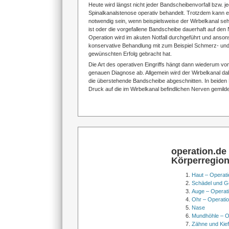
Heute wird längst nicht jeder Bandscheibenvorfall bzw. j
Spinalkanalstenose operativ behandelt. Trotzdem kann ein
notwendig sein, wenn beispielsweise der Wirbelkanal sehr
ist oder die vorgefallene Bandscheibe dauerhaft auf den 
Operation wird im akuten Notfall durchgeführt und anson
konservative Behandlung mit zum Beispiel Schmerz- und
gewünschten Erfolg gebracht hat.
Die Art des operativen Eingriffs hängt dann wiederum vo
genauen Diagnose ab. Allgemein wird der Wirbelkanal dab
die überstehende Bandscheibe abgeschnitten. In beiden F
Druck auf die im Wirbelkanal befindlichen Nerven gemild
operation.de
Körperregio
Haut – Operati
Schädel und Ge
Auge – Operat
Ohr – Operati
Nase
Mundhöhle – O
Zähne und Kief