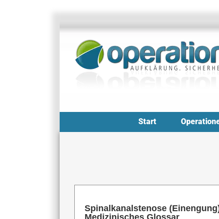
Zum
Inhalt
springen
Start
Operation
Spinalkanalstenose (Einengung)
Medizinisches Glossar