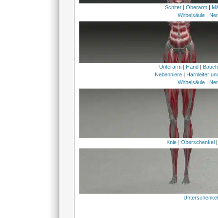
Schlter
|
Oberarm
|
Mä
Wirbelsäule
|
Ner
Unterarm
|
Hand
|
Bauc
Nebenniere
|
Harnleiter u
Wirbelsäule
|
Ner
Knie
|
Oberschenkel
Unterschenke