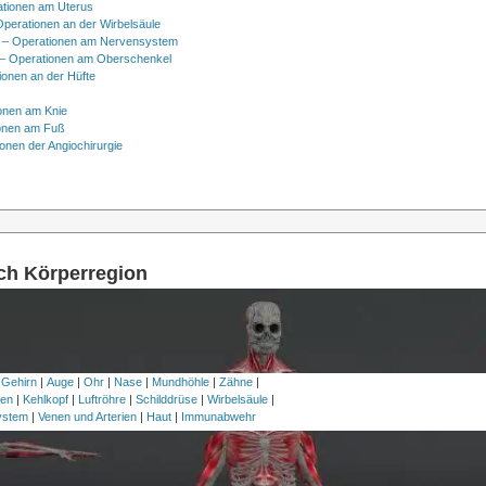
ationen am Uterus
Operationen an der Wirbelsäule
 – Operationen am Nervensystem
– Operationen am Oberschenkel
ionen an der Hüfte
onen am Knie
onen am Fuß
onen der Angiochirurgie
ach Körperregion
 Gehirn
|
Auge
|
Ohr
|
Nase
|
Mundhöhle
|
Zähne
|
en
|
Kehlkopf
|
Luftröhre
|
Schilddrüse
|
Wirbelsäule
|
ystem
|
Venen und Arterien
|
Haut
|
Immunabwehr