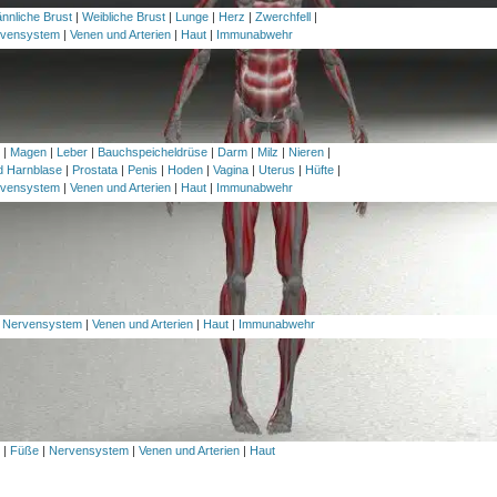
nnliche Brust
|
Weibliche Brust
|
Lunge
|
Herz
|
Zwerchfell
|
vensystem
|
Venen und Arterien
|
Haut
|
Immunabwehr
h
|
Magen
|
Leber
|
Bauchspeicheldrüse
|
Darm
|
Milz
|
Nieren
|
nd Harnblase
|
Prostata
|
Penis
|
Hoden
|
Vagina
|
Uterus
|
Hüfte
|
vensystem
|
Venen und Arterien
|
Haut
|
Immunabwehr
|
Nervensystem
|
Venen und Arterien
|
Haut
|
Immunabwehr
l
|
Füße
|
Nervensystem
|
Venen und Arterien
|
Haut