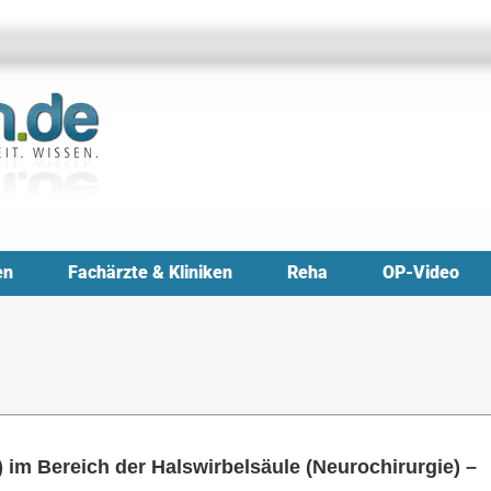
en
Fachärzte & Kliniken
Reha
OP-Video
 im Bereich der Halswirbelsäule (Neurochirurgie) –