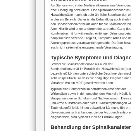
Als Stenose wird in der Medizin allgemein eine Verengun
bzw. Einengung bezeichnet. Eine Spinalkanalstenose im 
Halswirbelsäule macht oft sehr ähnliche Beschwerden wi
in diesem Bereich. Daher ist die Behandlung auch ähnlic
den Bandscheibenvorfall als auch für die Spinalkanalste
Alter. Hierfür wird unter anderem der aufrechte Gang d
Kombination mit fortwährender, eintöniger Belastung beis
hauptsächlich sitzende Tätigkeit, Computer-Arbeit und d
Alterungsprozess verantwortlich gemacht. Darüber hina
auch nicht selten eine entsprechende Veranlagung.
Typische Symptome und Diagnos
Sowohl die Spinalkanalstenose als auch der
Bandscheibenvorfall im Bereich der Halswirbelsäule (
bezeichnet) können unterschiedliche Beschwerden mache
sehr unspezifisch, so dass die endgültige Diagnose nur 
Verfahren wie ein MRT gestellt werden kann.
Typisch sind Schmerzen im betroffenen Abschnitt der
Wirbelsäule sowie in den umgebenden Muskeln. Häufig 
Verspannungen im Schulter- und Nackenbereich. Diese
und Arme ausstrahlen oder hier zu Missempfindungen wie
Taubheitsgefühle bis hin zu zeitweiliger Lähmung führen.
Bewegungseinschränkungen, die der Arzt durch entspr
diagnostiziert, sind typisch für diese Erkrankungen.
Behandlung der Spinalkanalste