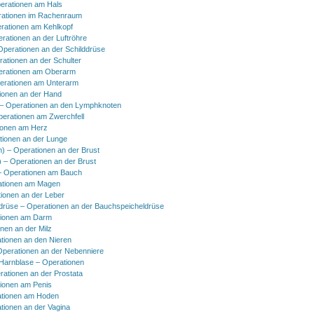
erationen am Hals
ationen im Rachenraum
rationen am Kehlkopf
erationen an der Luftröhre
Operationen an der Schilddrüse
rationen an der Schulter
erationen am Oberarm
erationen am Unterarm
ionen an der Hand
 Operationen an den Lymphknoten
perationen am Zwerchfell
ionen am Herz
tionen an der Lunge
h) – Operationen an der Brust
) – Operationen an der Brust
 Operationen am Bauch
ationen am Magen
ionen an der Leber
drüse – Operationen an der Bauchspeicheldrüse
tionen am Darm
onen an der Milz
tionen an den Nieren
Operationen an der Nebenniere
 Harnblase – Operationen
rationen an der Prostata
tionen am Penis
tionen am Hoden
tionen an der Vagina