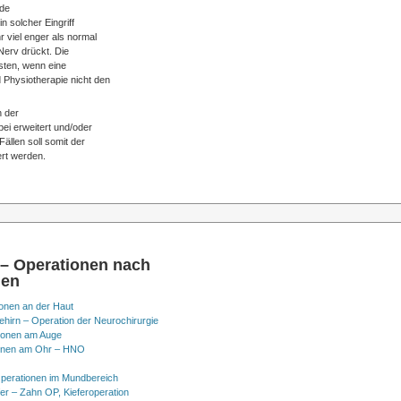
ede
 solcher Eingriff
 viel enger als normal
Nerv drückt. Die
sten, wenn eine
 Physiotherapie nicht den
n der
ei erweitert und/oder
ällen soll somit der
ert werden.
 – Operationen nach
nen
onen an der Haut
hirn – Operation der Neurochirurgie
ionen am Auge
onen am Ohr – HNO
perationen im Mundbereich
er – Zahn OP, Kieferoperation