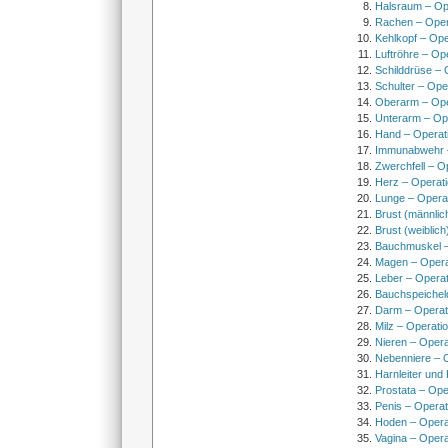
Halsraum – Op
Rachen – Oper
Kehlkopf – Ope
Luftröhre – Op
Schilddrüse – 
Schulter – Ope
Oberarm – Op
Unterarm – Op
Hand – Operat
Immunabwehr –
Zwerchfell – O
Herz – Operat
Lunge – Opera
Brust (männlic
Brust (weiblich
Bauchmuskel –
Magen – Oper
Leber – Operat
Bauchspeichel
Darm – Opera
Milz – Operati
Nieren – Opera
Nebenniere – 
Harnleiter und
Prostata – Ope
Penis – Opera
Hoden – Opera
Vagina – Opera