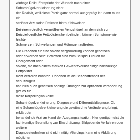
wichtige Rolle. Entspricht der Wunsch nach einer
Schamhügelverkleinerung nicht
der Realität, weil diese Partie ganz normal ausgeprägt ist, dann muss
ein
seriöser Arzt seine Patientin hierauf hinweisen.
Bei einem deutlich vergrößerten Venushügel, an dem sich zum
Beispiel deutliche Fettpölsterchen befinden, können Symptome wie
leichte
Schmerzen, Schwellungen und Rötungen auftreten.
Die Ursachen für eine solche Vergrößerung können genetisch
oder erworben sein: Betroffen sind zum Beispiel Frauen mit
Übergewicht oder
solche, die nach einem starken Gewichtsverlust einige hartnäckige
Fettpolster
nicht verlieren konnten. Daneben ist die Beschaffenheit des
Venushügels
natürlich auch genetisch bedingt. Übungen zur optischen Veränderung
gibt es für
diese Körperregion keine.
Schamhügelverkleinerung, Diagnose und Differentialdiagnose: Ob
eine Schamhügelverkleinerung die gewünschte Veränderung bringt,
erklärt der
behandelnde Arzt an Hand der Ausgangssituation. Hier genügt meist die
fachkundige Beurteilung zur Einschätzung. Bildgebende Verfahren oder
weitere
Diagnosetechniken sind nicht nötig. Allerdings kann eine Abklärung
möglicher