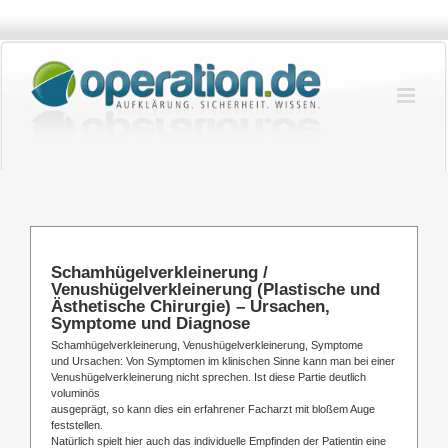
Zum
Inhalt
springen
Schamhügelverkleinerung /
Venushügelverkleinerung (Plastische und
Ästhetische Chirurgie) – Ursachen,
Symptome und Diagnose
Schamhügelverkleinerung, Venushügelverkleinerung, Symptome
und Ursachen: Von Symptomen im klinischen Sinne kann man bei einer
Venushügelverkleinerung nicht sprechen. Ist diese Partie deutlich
voluminös
ausgeprägt, so kann dies ein erfahrener Facharzt mit bloßem Auge
feststellen.
Natürlich spielt hier auch das individuelle Empfinden der Patientin eine