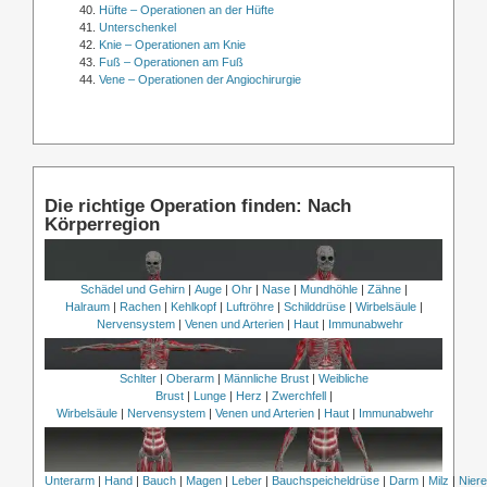
Hüfte – Operationen an der Hüfte
Unterschenkel
Knie – Operationen am Knie
Fuß – Operationen am Fuß
Vene – Operationen der Angiochirurgie
Die richtige Operation finden: Nach
Körperregion
Schädel und Gehirn
|
Auge
|
Ohr
|
Nase
|
Mundhöhle
|
Zähne
|
Halraum
|
Rachen
|
Kehlkopf
|
Luftröhre
|
Schilddrüse
|
Wirbelsäule
|
Nervensystem
|
Venen und Arterien
|
Haut
|
Immunabwehr
Schlter
|
Oberarm
|
Männliche Brust
|
Weibliche
Brust
|
Lunge
|
Herz
|
Zwerchfell
|
Wirbelsäule
|
Nervensystem
|
Venen und Arterien
|
Haut
|
Immunabwehr
Unterarm
|
Hand
|
Bauch
|
Magen
|
Leber
|
Bauchspeicheldrüse
|
Darm
|
Milz
|
Nier