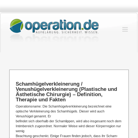
Zum
Inhalt
springen
Schamhügelverkleinerung /
Venushügelverkleinerung (Plastische und
Ästhetische Chirurgie) – Definition,
Therapie und Fakten
Operationsname: Die Schamhügelverkleinerung bezeichnet eine
optische Verkleinerung des Schamhügels. Dieser wird auch
Venushügel genannt. Er
befindet sich oberhalb der Schamlippen, wird also insgesamt noch dem
Intimbereich zugeordnet. Normaler Weise wird dieser Körperregion nur
wenig
Beachtung geschenkt. Einige Frauen finden jedoch, dass ihr Scham-