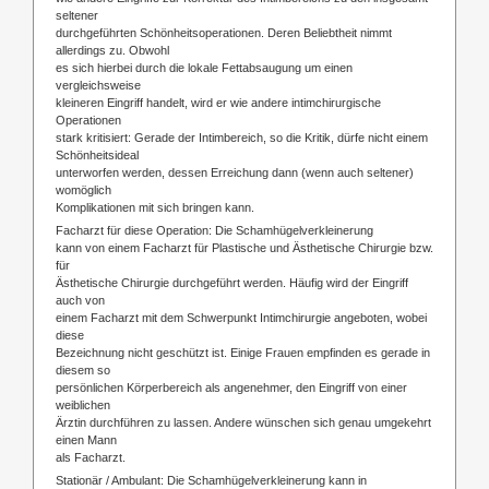
seltener
durchgeführten Schönheitsoperationen. Deren Beliebtheit nimmt
allerdings zu. Obwohl
es sich hierbei durch die lokale Fettabsaugung um einen
vergleichsweise
kleineren Eingriff handelt, wird er wie andere intimchirurgische
Operationen
stark kritisiert: Gerade der Intimbereich, so die Kritik, dürfe nicht einem
Schönheitsideal
unterworfen werden, dessen Erreichung dann (wenn auch seltener)
womöglich
Komplikationen mit sich bringen kann.
Facharzt für diese Operation: Die Schamhügelverkleinerung
kann von einem Facharzt für Plastische und Ästhetische Chirurgie bzw.
für
Ästhetische Chirurgie durchgeführt werden. Häufig wird der Eingriff
auch von
einem Facharzt mit dem Schwerpunkt Intimchirurgie angeboten, wobei
diese
Bezeichnung nicht geschützt ist. Einige Frauen empfinden es gerade in
diesem so
persönlichen Körperbereich als angenehmer, den Eingriff von einer
weiblichen
Ärztin durchführen zu lassen. Andere wünschen sich genau umgekehrt
einen Mann
als Facharzt.
Stationär / Ambulant: Die Schamhügelverkleinerung kann in