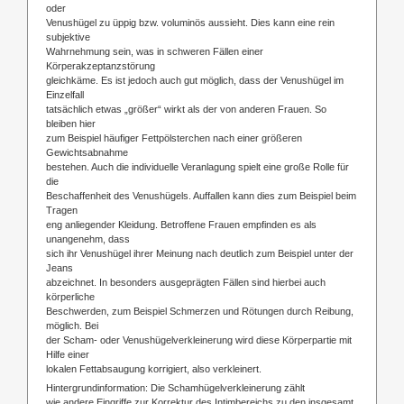
oder
Venushügel zu üppig bzw. voluminös aussieht. Dies kann eine rein
subjektive
Wahrnehmung sein, was in schweren Fällen einer
Körperakzeptanzstörung
gleichkäme. Es ist jedoch auch gut möglich, dass der Venushügel im
Einzelfall
tatsächlich etwas „größer“ wirkt als der von anderen Frauen. So
bleiben hier
zum Beispiel häufiger Fettpölsterchen nach einer größeren
Gewichtsabnahme
bestehen. Auch die individuelle Veranlagung spielt eine große Rolle für
die
Beschaffenheit des Venushügels. Auffallen kann dies zum Beispiel beim
Tragen
eng anliegender Kleidung. Betroffene Frauen empfinden es als
unangenehm, dass
sich ihr Venushügel ihrer Meinung nach deutlich zum Beispiel unter der
Jeans
abzeichnet. In besonders ausgeprägten Fällen sind hierbei auch
körperliche
Beschwerden, zum Beispiel Schmerzen und Rötungen durch Reibung,
möglich. Bei
der Scham- oder Venushügelverkleinerung wird diese Körperpartie mit
Hilfe einer
lokalen Fettabsaugung korrigiert, also verkleinert.
Hintergrundinformation: Die Schamhügelverkleinerung zählt
wie andere Eingriffe zur Korrektur des Intimbereichs zu den insgesamt