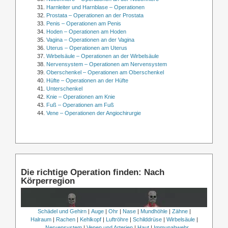
Harnleiter und Harnblase – Operationen
Prostata – Operationen an der Prostata
Penis – Operationen am Penis
Hoden – Operationen am Hoden
Vagina – Operationen an der Vagina
Uterus – Operationen am Uterus
Wirbelsäule – Operationen an der Wirbelsäule
Nervensystem – Operationen am Nervensystem
Oberschenkel – Operationen am Oberschenkel
Hüfte – Operationen an der Hüfte
Unterschenkel
Knie – Operationen am Knie
Fuß – Operationen am Fuß
Vene – Operationen der Angiochirurgie
Die richtige Operation finden: Nach
Körperregion
Schädel und Gehirn
|
Auge
|
Ohr
|
Nase
|
Mundhöhle
|
Zähne
|
Halraum
|
Rachen
|
Kehlkopf
|
Luftröhre
|
Schilddrüse
|
Wirbelsäule
|
Nervensystem
|
Venen und Arterien
|
Haut
|
Immunabwehr