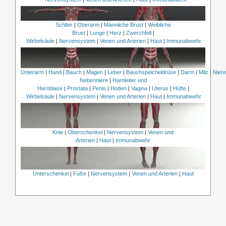
Schlter
|
Oberarm
|
Männliche Brust
|
Weibliche
Brust
|
Lunge
|
Herz
|
Zwerchfell
|
Wirbelsäule
|
Nervensystem
|
Venen und Arterien
|
Haut
|
Immunabwehr
Unterarm
|
Hand
|
Bauch
|
Magen
|
Leber
|
Bauchspeicheldrüse
|
Darm
|
Milz
|
Nier
Nebenniere
|
Harnleiter und
Harnblase
|
Prostata
|
Penis
|
Hoden
|
Vagina
|
Uterus
|
Hüfte
|
Wirbelsäule
|
Nervensystem
|
Venen und Arterien
|
Haut
|
Immunabwehr
Knie
|
Oberschenkel
|
Nervensystem
|
Venen und
Arterien
|
Haut
|
Immunabwehr
Unterschenkel
|
Füße
|
Nervensystem
|
Venen und Arterien
|
Haut