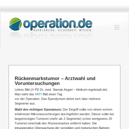
Zum
Inhalt
springen
Rückenmarkstumor – Arztwahl und
Voruntersuchungen
Linkes Bild (
© PD Dr. med. Siamak Asgari – klinikum-ingolstadt.de)
:
Man sieht das
MRT
-Bild einen Tag
vor der Operation. Das Ependymom dehnt sich über mehrere
Segmente aus.
Wahl des richtigen Operateurs:
Der Eingriff sollte von einem extrem
erfahrenen Mikroneurochirurgen durchgeführt werden. Dieser sollte bei
langstreckigen Tumoren (mehr als 2 Segmente) schon wenigstens 20
Tumoren innerhalb des Rückenmarkes entfernt haben. Die
intraoperative Überwachung der sensiblen und motorischen Bahnen