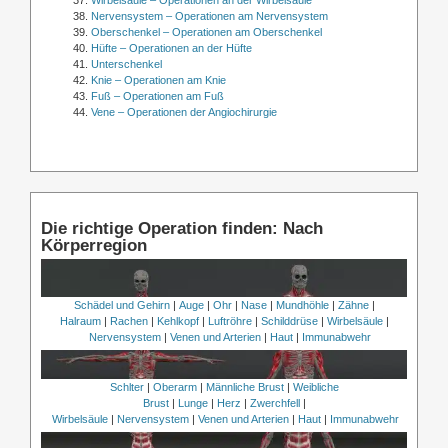
Wirbelsäule – Operationen an der Wirbelsäule
Nervensystem – Operationen am Nervensystem
Oberschenkel – Operationen am Oberschenkel
Hüfte – Operationen an der Hüfte
Unterschenkel
Knie – Operationen am Knie
Fuß – Operationen am Fuß
Vene – Operationen der Angiochirurgie
Die richtige Operation finden: Nach
Körperregion
Schädel und Gehirn
|
Auge
|
Ohr
|
Nase
|
Mundhöhle
|
Zähne
|
Halraum
|
Rachen
|
Kehlkopf
|
Luftröhre
|
Schilddrüse
|
Wirbelsäule
|
Nervensystem
|
Venen und Arterien
|
Haut
|
Immunabwehr
Schlter
|
Oberarm
|
Männliche Brust
|
Weibliche
Brust
|
Lunge
|
Herz
|
Zwerchfell
|
Wirbelsäule
|
Nervensystem
|
Venen und Arterien
|
Haut
|
Immunabwehr