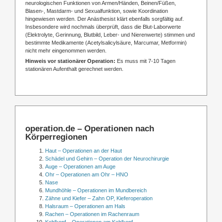
neurologischen Funktionen von Armen/Händen, Beinen/Füßen,
Blasen-, Mastdarm- und Sexualfunktion, sowie Koordination
hingewiesen werden. Der Anästhesist klärt ebenfalls sorgfältig auf.
Insbesondere wird nochmals überprüft, dass die Blut-Laborwerte
(Elektrolyte, Gerinnung, Blutbild, Leber- und Nierenwerte) stimmen und
bestimmte Medikamente (Acetylsalicylsäure, Marcumar, Metformin)
nicht mehr eingenommen werden.
Hinweis vor stationärer Operation:
Es muss mit 7-10 Tagen
stationären Aufenthalt gerechnet werden.
operation.de – Operationen nach
Körperregionen
Haut – Operationen an der Haut
Schädel und Gehirn – Operation der Neurochirurgie
Auge – Operationen am Auge
Ohr – Operationen am Ohr – HNO
Nase
Mundhöhle – Operationen im Mundbereich
Zähne und Kiefer – Zahn OP, Kieferoperation
Halsraum – Operationen am Hals
Rachen – Operationen im Rachenraum