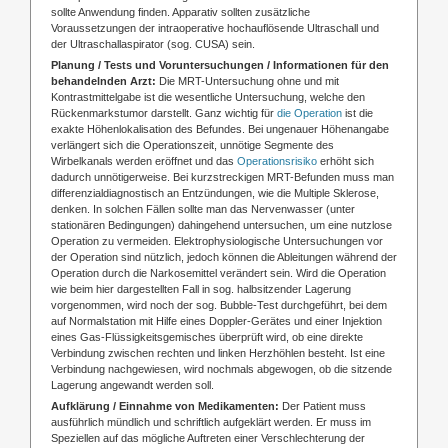
sollte Anwendung finden. Apparativ sollten zusätzliche
Voraussetzungen der intraoperative hochauflösende Ultraschall und
der Ultraschallaspirator (sog. CUSA) sein.
Planung / Tests und Voruntersuchungen / Informationen für den
behandelnden Arzt:
Die MRT-Untersuchung ohne und mit
Kontrastmittelgabe ist die wesentliche Untersuchung, welche den
Rückenmarkstumor darstellt. Ganz wichtig für
die Operation
ist die
exakte Höhenlokalisation des Befundes. Bei ungenauer Höhenangabe
verlängert sich die Operationszeit, unnötige Segmente des
Wirbelkanals werden eröffnet und das
Operationsrisiko
erhöht sich
dadurch unnötigerweise. Bei kurzstreckigen MRT-Befunden muss man
differenzialdiagnostisch an Entzündungen, wie die Multiple Sklerose,
denken. In solchen Fällen sollte man das Nervenwasser (unter
stationären Bedingungen) dahingehend untersuchen, um eine nutzlose
Operation zu vermeiden. Elektrophysiologische Untersuchungen vor
der Operation sind nützlich, jedoch können die Ableitungen während der
Operation durch die Narkosemittel verändert sein. Wird die Operation
wie beim hier dargestellten Fall in sog. halbsitzender Lagerung
vorgenommen, wird noch der sog. Bubble-Test durchgeführt, bei dem
auf Normalstation mit Hilfe eines Doppler-Gerätes und einer Injektion
eines Gas-Flüssigkeitsgemisches überprüft wird, ob eine direkte
Verbindung zwischen rechten und linken Herzhöhlen besteht. Ist eine
Verbindung nachgewiesen, wird nochmals abgewogen, ob die sitzende
Lagerung angewandt werden soll.
Aufklärung / Einnahme von Medikamenten:
Der Patient muss
ausführlich mündlich und schriftlich aufgeklärt werden. Er muss im
Speziellen auf das mögliche Auftreten einer Verschlechterung der