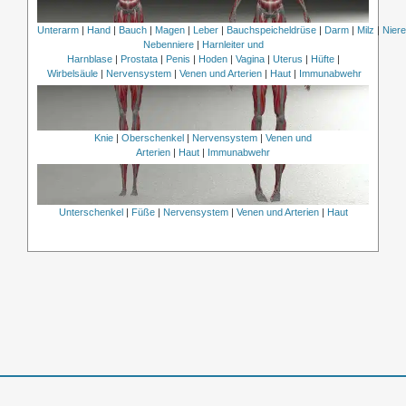
Unterarm
|
Hand
|
Bauch
|
Magen
|
Leber
|
Bauchspeicheldrüse
|
Darm
|
Milz
|
Nier
Nebenniere
|
Harnleiter und
Harnblase
|
Prostata
|
Penis
|
Hoden
|
Vagina
|
Uterus
|
Hüfte
|
Wirbelsäule
|
Nervensystem
|
Venen und Arterien
|
Haut
|
Immunabwehr
Knie
|
Oberschenkel
|
Nervensystem
|
Venen und
Arterien
|
Haut
|
Immunabwehr
Unterschenkel
|
Füße
|
Nervensystem
|
Venen und Arterien
|
Haut