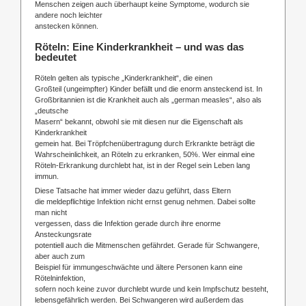
Menschen zeigen auch überhaupt keine Symptome, wodurch sie
andere noch leichter
anstecken können.
Röteln: Eine Kinderkrankheit – und was das
bedeutet
Röteln gelten als typische „Kinderkrankheit“, die einen
Großteil (ungeimpfter) Kinder befällt und die enorm ansteckend ist. In
Großbritannien ist die Krankheit auch als „german measles“, also als
„deutsche
Masern“ bekannt, obwohl sie mit diesen nur die Eigenschaft als
Kinderkrankheit
gemein hat. Bei Tröpfchenübertragung durch Erkrankte beträgt die
Wahrscheinlichkeit, an Röteln zu erkranken, 50%. Wer einmal eine
Röteln-Erkrankung durchlebt hat, ist in der Regel sein Leben lang
immun.
Diese Tatsache hat immer wieder dazu geführt, dass Eltern
die meldepflichtige Infektion nicht ernst genug nehmen. Dabei sollte
man nicht
vergessen, dass die Infektion gerade durch ihre enorme
Ansteckungsrate
potentiell auch die Mitmenschen gefährdet. Gerade für Schwangere,
aber auch zum
Beispiel für immungeschwächte und ältere Personen kann eine
Rötelninfektion,
sofern noch keine zuvor durchlebt wurde und kein Impfschutz besteht,
lebensgefährlich werden. Bei Schwangeren wird außerdem das