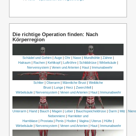
Die richtige Operation finden: Nach
Körperregion
Schädel und Gehirn
|
Auge
|
Ohr
|
Nase
|
Mundhöhle
|
Zähne
|
Halraum
|
Rachen
|
Kehlkopf
|
Luftröhre
|
Schilddrüse
|
Wirbelsäule
|
Nervensystem
|
Venen und Arterien
|
Haut
|
Immunabwehr
Schlter
|
Oberarm
|
Männliche Brust
|
Weibliche
Brust
|
Lunge
|
Herz
|
Zwerchfell
|
Wirbelsäule
|
Nervensystem
|
Venen und Arterien
|
Haut
|
Immunabwehr
Unterarm
|
Hand
|
Bauch
|
Magen
|
Leber
|
Bauchspeicheldrüse
|
Darm
|
Milz
|
Nier
Nebenniere
|
Harnleiter und
Harnblase
|
Prostata
|
Penis
|
Hoden
|
Vagina
|
Uterus
|
Hüfte
|
Wirbelsäule
|
Nervensystem
|
Venen und Arterien
|
Haut
|
Immunabwehr