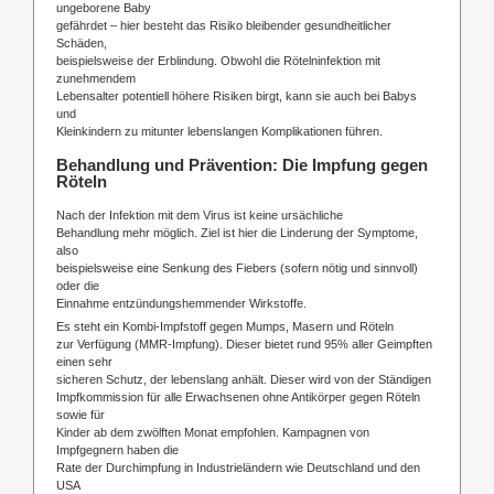
ungeborene Baby
gefährdet – hier besteht das Risiko bleibender gesundheitlicher
Schäden,
beispielsweise der Erblindung. Obwohl die Rötelninfektion mit
zunehmendem
Lebensalter potentiell höhere Risiken birgt, kann sie auch bei Babys
und
Kleinkindern zu mitunter lebenslangen Komplikationen führen.
Behandlung und Prävention: Die Impfung gegen
Röteln
Nach der Infektion mit dem Virus ist keine ursächliche
Behandlung mehr möglich. Ziel ist hier die Linderung der Symptome,
also
beispielsweise eine Senkung des Fiebers (sofern nötig und sinnvoll)
oder die
Einnahme entzündungshemmender Wirkstoffe.
Es steht ein Kombi-Impfstoff gegen Mumps, Masern und Röteln
zur Verfügung (MMR-Impfung). Dieser bietet rund 95% aller Geimpften
einen sehr
sicheren Schutz, der lebenslang anhält. Dieser wird von der Ständigen
Impfkommission für alle Erwachsenen ohne Antikörper gegen Röteln
sowie für
Kinder ab dem zwölften Monat empfohlen. Kampagnen von
Impfgegnern haben die
Rate der Durchimpfung in Industrieländern wie Deutschland und den
USA