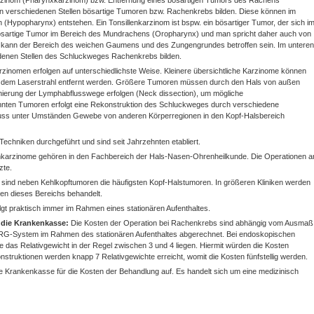
rzinom (Pharynxkarzinom) bzw. Entfernung eines bösartigen Tumors des Rachens
n verschiedenen Stellen bösartige Tumoren bzw. Rachenkrebs bilden. Diese können im
Hypopharynx) entstehen. Ein Tonsillenkarzinom ist bspw. ein bösartiger Tumor, der sich i
 bösartige Tumor im Bereich des Mundrachens (Oropharynx) und man spricht daher auch von
ann der Bereich des weichen Gaumens und des Zungengrundes betroffen sein. Im unteren
denen Stellen des Schluckweges Rachenkrebs bilden.
inomen erfolgen auf unterschiedlichste Weise. Kleinere übersichtliche Karzinome können
 dem Laserstrahl entfernt werden. Größere Tumoren müssen durch den Hals von außen
nierung der Lymphabflusswege erfolgen (Neck dissection), um mögliche
nten Tumoren erfolgt eine Rekonstruktion des Schluckweges durch verschiedene
muss unter Umständen Gewebe von anderen Körperregionen in den Kopf-Halsbereich
chniken durchgeführt und sind seit Jahrzehnten etabliert.
arzinome gehören in den Fachbereich der Hals-Nasen-Ohrenheilkunde. Die Operationen a
zte.
ind neben Kehlkopftumoren die häufigsten Kopf-Halstumoren. In größeren Kliniken werden
en dieses Bereichs behandelt.
lgt praktisch immer im Rahmen eines stationären Aufenthaltes.
 die Krankenkasse:
Die Kosten der Operation bei Rachenkrebs sind abhängig vom Ausmaß
RG-System im Rahmen des stationären Aufenthaltes abgerechnet. Bei endoskopischen
as Relativgewicht in der Regel zwischen 3 und 4 liegen. Hiermit würden die Kosten
onstruktionen werden knapp 7 Relativgewichte erreicht, womit die Kosten fünfstellig werden.
 Krankenkasse für die Kosten der Behandlung auf. Es handelt sich um eine medizinisch