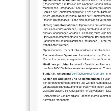
Operationsname, Definition:
Operation bei Rachenka
(Rachenkrebs) / Im Bereich des Rachens können sich a
Mundrachen (Oropharynx) oder auch im unteren Rachen (
Bereich der Gaumenmandel bildet. Er ist der häufigste
einem Oropharynxkarzinom. Neben der Gaumenmandel k
Rachen (Hypopharynx) kann sich ebenfalls an verschie
Hintergrundinformationen:
Operationen an Rachenkarz
über einen endoskopischen Zugang durch den Mund mit
operativ angegangen werden. Gleichzeitig muss eine Sa
Halslymphknotenmetastasen zu entfernen. Bei ausgedeh
Lappentechniken und plastische Operationen. Hierbei 
transplantiert werden.
Operationen bei Rachenkrebs werden in verschiedenen Te
Facharzt dieser Operation:
Rachenkrebs bzw. Rachenk
Rachenkarzinomen erfolgen durch Hals-Nasen-Ohrenär
Häufigkeit pro Jahr:
Tumoren im Bereich des Rachens s
pro Jahr 100-200 Patienten mit neu aufgetretenen Tumor
Stationär / Ambulant:
Die Rachenkrebs Operation
erfo
Kosten der Operation und Kostenübernahme durch
der durchzuführenden Eingriffe und werden nach dem D
Operationen mit Ausräumung der Halslymphknoten würde d
vierstellig bleiben. Bei Operationen mit aufwendigen Rek
Beim Auftreten von bösartigen Rachentumoren kommt die
notwenige Maßnahme.