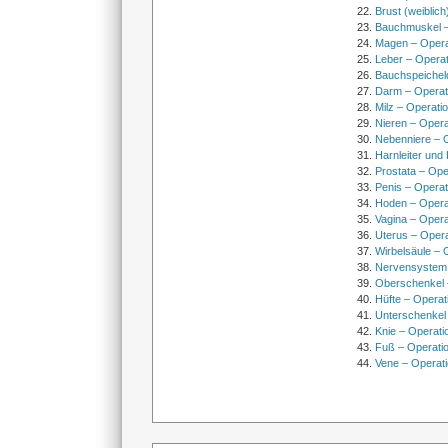
Brust (weiblich
Bauchmuskel –
Magen – Oper
Leber – Operat
Bauchspeichel
Darm – Opera
Milz – Operati
Nieren – Opera
Nebenniere – 
Harnleiter und
Prostata – Ope
Penis – Opera
Hoden – Opera
Vagina – Opera
Uterus – Oper
Wirbelsäule – 
Nervensystem
Oberschenkel 
Hüfte – Operat
Unterschenkel
Knie – Operati
Fuß – Operati
Vene – Operati