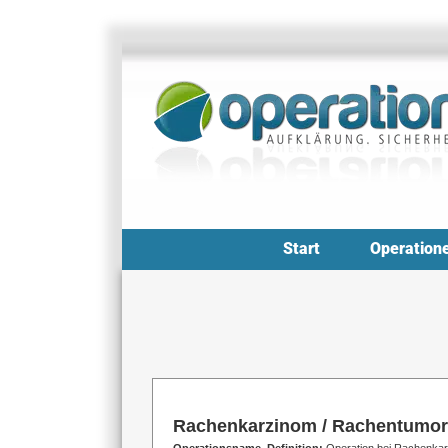
Zum
Inhalt
springen
Start
Operation
Rachenkarzinom / Rachentumor 