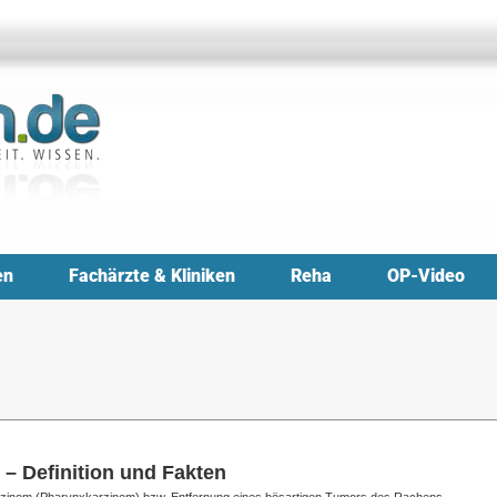
en
Fachärzte & Kliniken
Reha
OP-Video
– Definition und Fakten