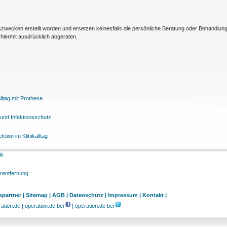
nszwecken erstellt worden und ersetzen keinesfalls die persönliche Beratung oder Behandlu
hiermit ausdrücklich abgeraten.
ltag mit Prothese
und Infektionsschutz
tion im Klinikalltag
le
arentfernung
partner |
Sitemap |
AGB |
Datenschutz |
Impressum |
Kontakt |
tion.de | operation.de bei
| operation.de bei