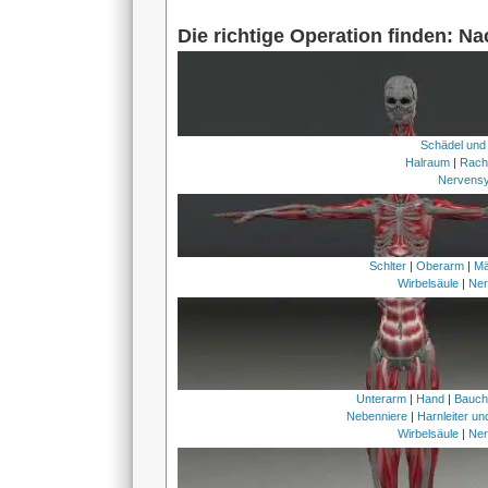
Die richtige Operation finden: N
Schädel und
Halraum
|
Rach
Nervens
Schlter
|
Oberarm
|
Mä
Wirbelsäule
|
Ner
Unterarm
|
Hand
|
Bauc
Nebenniere
|
Harnleiter u
Wirbelsäule
|
Ner