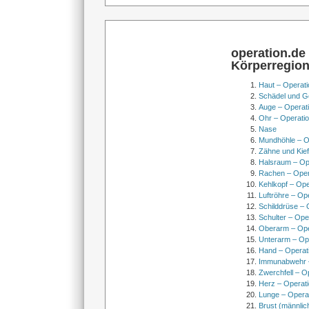
operation.de
Körperregio
Haut – Operati
Schädel und Ge
Auge – Operat
Ohr – Operati
Nase
Mundhöhle – O
Zähne und Kief
Halsraum – Op
Rachen – Oper
Kehlkopf – Ope
Luftröhre – Op
Schilddrüse – 
Schulter – Ope
Oberarm – Op
Unterarm – Op
Hand – Operat
Immunabwehr –
Zwerchfell – O
Herz – Operat
Lunge – Opera
Brust (männlic