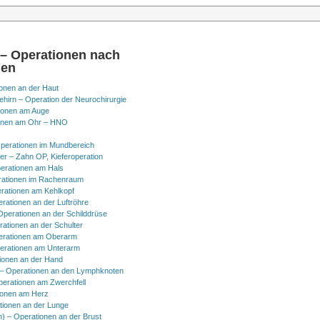
 – Operationen nach
nen
onen an der Haut
hirn – Operation der Neurochirurgie
ionen am Auge
onen am Ohr – HNO
perationen im Mundbereich
er – Zahn OP, Kieferoperation
erationen am Hals
ationen im Rachenraum
rationen am Kehlkopf
erationen an der Luftröhre
Operationen an der Schilddrüse
rationen an der Schulter
erationen am Oberarm
erationen am Unterarm
ionen an der Hand
 Operationen an den Lymphknoten
perationen am Zwerchfell
ionen am Herz
tionen an der Lunge
h) – Operationen an der Brust