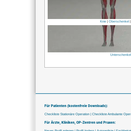
Knie
|
Oberschenkel
Unterschenke
Für Patienten (kostenfreie Downloads):
Checkliste Stationäre Operation |
Checkliste Ambulante Opera
Für Ärzte, Kliniken, OP-Zentren und Praxen:
Neues Profil anlegen |
Profil ändern |
Autorenliste |
Fachbeira