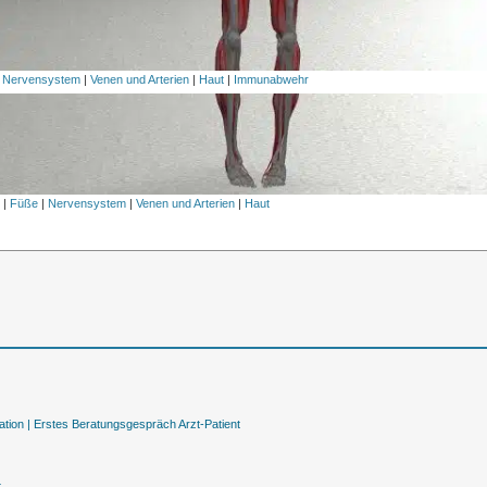
|
Nervensystem
|
Venen und Arterien
|
Haut
|
Immunabwehr
l
|
Füße
|
Nervensystem
|
Venen und Arterien
|
Haut
tion |
Erstes Beratungsgespräch Arzt-Patient
t