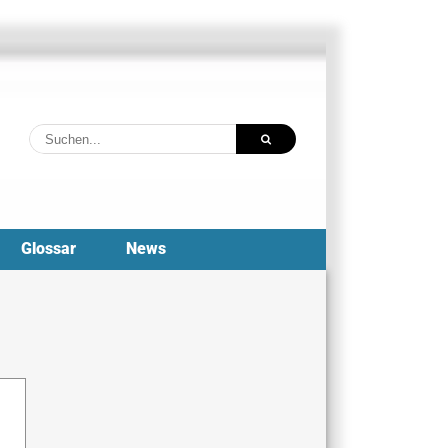
Suche
nach:
Glossar
News