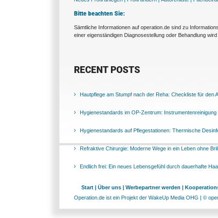
Bitte beachten Sie:
Sämtliche Informationen auf operation.de sind zu Informatio
einer eigenständigen Diagnosestellung oder Behandlung wird 
RECENT POSTS
Hautpflege am Stumpf nach der Reha: Checkliste für den Al
Hygienestandards im OP-Zentrum: Instrumentenreinigung 
Hygienestandards auf Pflegestationen: Thermische Desinfek
Refraktive Chirurgie: Moderne Wege in ein Leben ohne Bril
Endlich frei: Ein neues Lebensgefühl durch dauerhafte Ha
Start |
Über uns |
Werbepartner werden |
Kooperations
Operation.de ist ein Projekt der WakeUp Media OHG | © opera