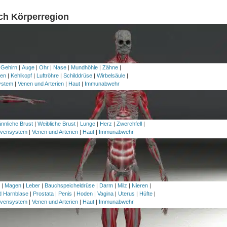
ach Körperregion
 Gehirn
|
Auge
|
Ohr
|
Nase
|
Mundhöhle
|
Zähne
|
en
|
Kehlkopf
|
Luftröhre
|
Schilddrüse
|
Wirbelsäule
|
ystem
|
Venen und Arterien
|
Haut
|
Immunabwehr
nnliche Brust
|
Weibliche Brust
|
Lunge
|
Herz
|
Zwerchfell
|
vensystem
|
Venen und Arterien
|
Haut
|
Immunabwehr
h
|
Magen
|
Leber
|
Bauchspeicheldrüse
|
Darm
|
Milz
|
Nieren
|
nd Harnblase
|
Prostata
|
Penis
|
Hoden
|
Vagina
|
Uterus
|
Hüfte
|
vensystem
|
Venen und Arterien
|
Haut
|
Immunabwehr