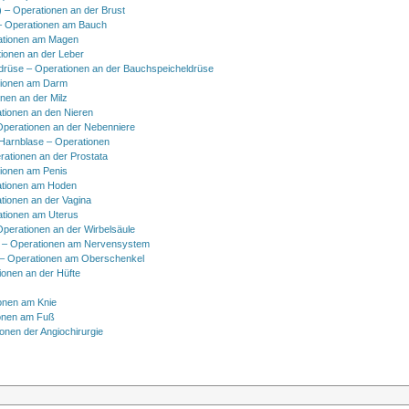
) – Operationen an der Brust
 Operationen am Bauch
ationen am Magen
ionen an der Leber
drüse – Operationen an der Bauchspeicheldrüse
tionen am Darm
onen an der Milz
tionen an den Nieren
Operationen an der Nebenniere
 Harnblase – Operationen
rationen an der Prostata
tionen am Penis
tionen am Hoden
tionen an der Vagina
ationen am Uterus
Operationen an der Wirbelsäule
 – Operationen am Nervensystem
– Operationen am Oberschenkel
ionen an der Hüfte
onen am Knie
onen am Fuß
onen der Angiochirurgie