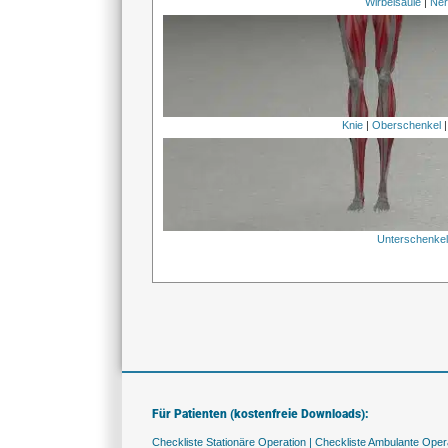
Wirbelsäule
|
Ner
Knie
|
Oberschenkel
Unterschenke
Für Patienten (kostenfreie Downloads):
Checkliste Stationäre Operation |
Checkliste Ambulante Opera