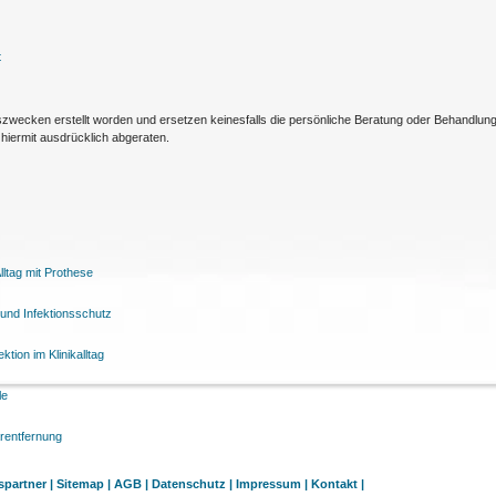
t
nszwecken erstellt worden und ersetzen keinesfalls die persönliche Beratung oder Behandlu
hiermit ausdrücklich abgeraten.
ltag mit Prothese
und Infektionsschutz
tion im Klinikalltag
le
arentfernung
partner |
Sitemap |
AGB |
Datenschutz |
Impressum |
Kontakt |