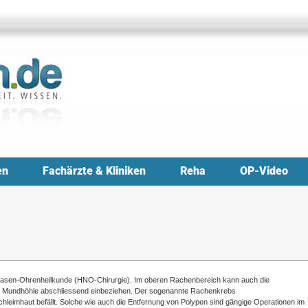
en
Fachärzte & Kliniken
Reha
OP-Video
-Nasen-Ohrenheilkunde (HNO-Chirurgie). Im oberen Rachenbereich kann auch die
ie Mundhöhle abschliessend einbeziehen. Der sogenannte Rachenkrebs
chleimhaut befällt. Solche wie auch die Entfernung von Polypen sind gängige Operationen im