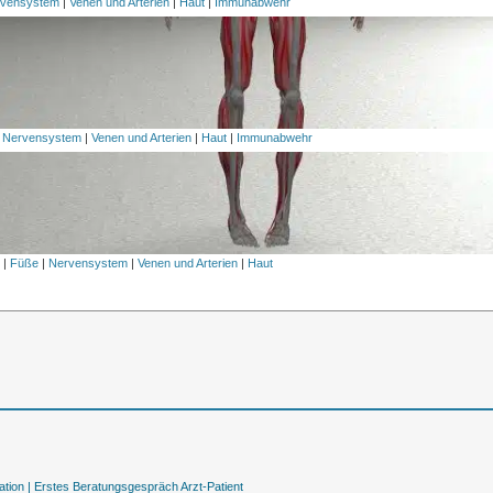
vensystem
|
Venen und Arterien
|
Haut
|
Immunabwehr
|
Nervensystem
|
Venen und Arterien
|
Haut
|
Immunabwehr
l
|
Füße
|
Nervensystem
|
Venen und Arterien
|
Haut
tion |
Erstes Beratungsgespräch Arzt-Patient