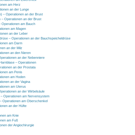
ionen am Herz
tionen an der Lunge
h) – Operationen an der Brust
) – Operationen an der Brust
 Operationen am Bauch
ationen am Magen
ionen an der Leber
drüse – Operationen an der Bauchspeicheldrüse
tionen am Darm
onen an der Milz
tionen an den Nieren
Operationen an der Nebenniere
 Harnblase – Operationen
rationen an der Prostata
tionen am Penis
tionen am Hoden
tionen an der Vagina
ationen am Uterus
Operationen an der Wirbelsäule
 – Operationen am Nervensystem
– Operationen am Oberschenkel
ionen an der Hüfte
onen am Knie
onen am Fuß
onen der Angiochirurgie