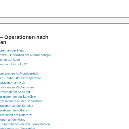
 – Operationen nach
nen
onen an der Haut
hirn – Operation der Neurochirurgie
ionen am Auge
onen am Ohr – HNO
perationen im Mundbereich
er – Zahn OP, Kieferoperation
erationen am Hals
ationen im Rachenraum
rationen am Kehlkopf
erationen an der Luftröhre
Operationen an der Schilddrüse
rationen an der Schulter
erationen am Oberarm
erationen am Unterarm
ionen an der Hand
 Operationen an den Lymphknoten
perationen am Zwerchfell