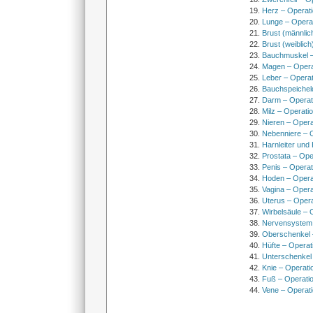
Herz – Operat
Lunge – Opera
Brust (männlic
Brust (weiblich
Bauchmuskel –
Magen – Oper
Leber – Operat
Bauchspeichel
Darm – Opera
Milz – Operati
Nieren – Opera
Nebenniere – 
Harnleiter und
Prostata – Ope
Penis – Opera
Hoden – Opera
Vagina – Opera
Uterus – Oper
Wirbelsäule – 
Nervensystem
Oberschenkel 
Hüfte – Operat
Unterschenkel
Knie – Operati
Fuß – Operati
Vene – Operati