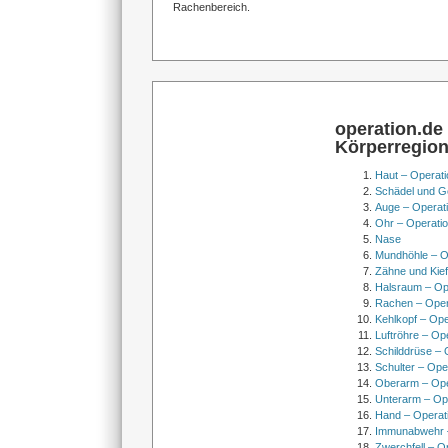
Rachenbereich.
operation.de
Körperregio
Haut – Operati
Schädel und Ge
Auge – Operat
Ohr – Operati
Nase
Mundhöhle – O
Zähne und Kief
Halsraum – Op
Rachen – Oper
Kehlkopf – Ope
Luftröhre – Op
Schilddrüse – 
Schulter – Ope
Oberarm – Op
Unterarm – Op
Hand – Operat
Immunabwehr –
Zwerchfell – O