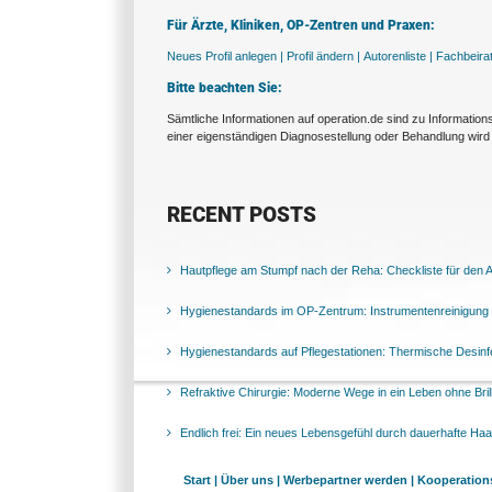
Für Ärzte, Kliniken, OP-Zentren und Praxen:
Neues Profil anlegen |
Profil ändern |
Autorenliste |
Fachbeira
Bitte beachten Sie:
Sämtliche Informationen auf operation.de sind zu Informatio
einer eigenständigen Diagnosestellung oder Behandlung wird 
RECENT POSTS
Hautpflege am Stumpf nach der Reha: Checkliste für den Al
Hygienestandards im OP-Zentrum: Instrumentenreinigung 
Hygienestandards auf Pflegestationen: Thermische Desinfek
Refraktive Chirurgie: Moderne Wege in ein Leben ohne Bril
Endlich frei: Ein neues Lebensgefühl durch dauerhafte Ha
Start |
Über uns |
Werbepartner werden |
Kooperations