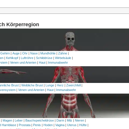
ach Körperregion
 Gehirn
|
Auge
|
Ohr
|
Nase
|
Mundhöhle
|
Zähne
|
en
|
Kehlkopf
|
Luftröhre
|
Schilddrüse
|
Wirbelsäule
|
ystem
|
Venen und Arterien
|
Haut
|
Immunabwehr
nnliche Brust
|
Weibliche Brust
|
Lunge
|
Herz
|
Zwerchfell
|
vensystem
|
Venen und Arterien
|
Haut
|
Immunabwehr
h
|
Magen
|
Leber
|
Bauchspeicheldrüse
|
Darm
|
Milz
|
Nieren
|
nd Harnblase
|
Prostata
|
Penis
|
Hoden
|
Vagina
|
Uterus
|
Hüfte
|