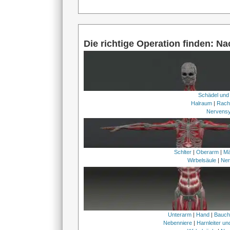
Die richtige Operation finden: N
Schädel und
Halraum
|
Rach
Nervens
Schlter
|
Oberarm
|
Mä
Wirbelsäule
|
Ner
Unterarm
|
Hand
|
Bauc
Nebenniere
|
Harnleiter u