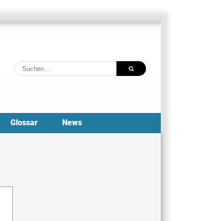
Suche
nach:
Glossar
News